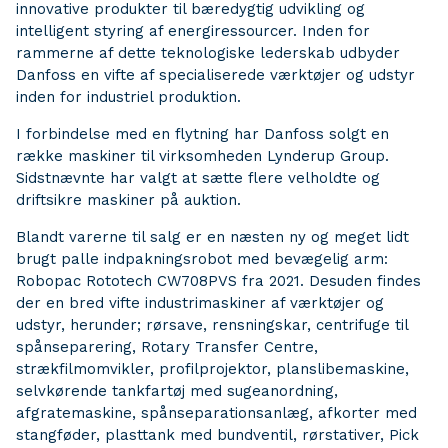
innovative produkter til bæredygtig udvikling og
intelligent styring af energiressourcer. Inden for
rammerne af dette teknologiske lederskab udbyder
Danfoss en vifte af specialiserede værktøjer og udstyr
inden for industriel produktion.
I forbindelse med en flytning har Danfoss solgt en
række maskiner til virksomheden Lynderup Group.
Sidstnævnte har valgt at sætte flere velholdte og
driftsikre maskiner på auktion.
Blandt varerne til salg er en næsten ny og meget lidt
brugt palle indpakningsrobot med bevægelig arm:
Robopac Rototech CW708PVS fra 2021. Desuden findes
der en bred vifte industrimaskiner af værktøjer og
udstyr, herunder; rørsave, rensningskar, centrifuge til
spånseparering, Rotary Transfer Centre,
strækfilmomvikler, profilprojektor, planslibemaskine,
selvkørende tankfartøj med sugeanordning,
afgratemaskine, spånseparationsanlæg, afkorter med
stangføder, plasttank med bundventil, rørstativer, Pick