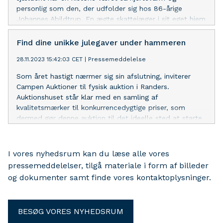
personlig som den, der udfolder sig hos 86-årige
Johannes Abildtrup. En ægte skattejæger i sit eget hjem
har opdaget kunstværker gemt i årevis. Nu står han klar
til at dele disse skatte og deres historier med verden
Find dine unikke julegaver under hammeren
gennem en kommende auktion. En historie om
28.11.2023 15:42:03 CET
|
Pressemeddelelse
kærlighed til kunst, rejser og livets overraskelser, der
ikke længere kan holdes hemmelig.
Som året hastigt nærmer sig sin afslutning, inviterer
Campen Auktioner til fysisk auktion i Randers.
Auktionshuset står klar med en samling af
kvalitetsmærker til konkurrencedygtige priser, som
dermed gør denne auktion til det ideelle sted at starte
din julegave-jagt. Samtidig benyttes lejligheden til at
reflektere over året, der lakker mod enden.
I vores nyhedsrum kan du læse alle vores
pressemeddelelser, tilgå materiale i form af billeder
og dokumenter samt finde vores kontaktoplysninger.
BESØG VORES NYHEDSRUM