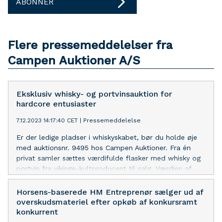
ABONNER
Flere pressemeddelelser fra
Campen Auktioner A/S
Eksklusiv whisky- og portvinsauktion for
hardcore entusiaster
7.12.2023 14:17:40 CET
|
Pressemeddelelse
Er der ledige pladser i whiskyskabet, bør du holde øje
med auktionsnr. 9495 hos Campen Auktioner. Fra én
privat samler sættes værdifulde flasker med whisky og
portvin fra vikinge-kultproducent til salg. Værdien af
hver enkelt flaske er særdeles høj, og både flasker samt
emballage er i fineste stand. Det hele bortauktioneres
Horsens-baserede HM Entreprenør sælger ud af
til højestbydende. Alene fra den eftertragtede Highland
overskudsmateriel efter opkøb af konkursramt
Park-himmel er der syv flasker.
konkurrent