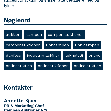
succesfuld auktion og ønsker alle deltagere held og
lykke.
Nøgleord
auktion
campen
campen auktioner
campenauktioner
finncampen
finn campen
danfoss
industrimaskiner
teknologi
online
onlineauktion
onlineauktioner
online auktion
Kontakter
Annette Kjaer
PR & Marketing Chef
Campen Auktioner A/S