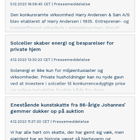
5.12.2023 16:58:45 CET
|
Pressemeddelelse
Den konkursramte virksomhed Harry Andersen & Søn A/S
blev etableret af Harry Andersen i 1935. Entreprenør- og
ingeniørfirmaet arbejdede i anlægsbranchen, blandt
andet for kommuner, virksomheder og Vejdirektoratet.
Efter opkøb af boet sælges over 300 lots til
Solceller skaber energi og besparelser for
anlægsbranchen via onlineauktion gennem Campen
private hjem
Auktioner.
4.12.2023 13:30:23 CET
|
Pressemeddelelse
Solenergi er ikke kun for miljøentusiaster og
virksomheder. Private husholdninger kan nu nyde gavn
ved at investere i solceller til konkurrencedygtige prise
og opleve betydelige fordele både for deres
energiforbrug og økonomi.
Enestående kunstskatte fra 86-årige Johannes’
gemmer dukker op på auktion
4.12.2023 11:37:30 CET
|
Pressemeddelelse
Vi har alle hørt om skatte, der har gemt sig væk, men
sjældent har en historie været så hjertevarm og