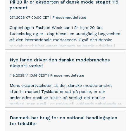
På 20 år er eksporten af dansk mode steget 115
procent
27.1.2026 07:00:00 CET
|
Pressemeddelelse
Copenhagen Fashion Week kan i år fejre 20-års
fødselsdag og er i dag blevet en uundgåelig begivenhed
på den internationale modescene. Også den danske
modebranche har været igennem en hastig udvikling i
den periode, hvor eksporten er mere end fordoblet. Det
viser en ny analyse foretaget af de danske
Nye lande driver den danske modebranches
modevirksomheders brancheorganisation Dansk Mode &
eksport-vækst
Textil, som også ser nærmere på prisudvikling,
4.8.2025 14:10:14 CEST
|
Pressemeddelelse
forskydningen mellem fysiske butikker og onlinehandel
og flere andre forhold.
Mens eksportvæksten til den danske modebranches
største marked Tyskland er sat på pause, er der
anderledes positive takter på særligt det norske
marked, men også i en række af Tysklands nabolande er
der stigende appetit på dansk mode. Det viser en ny
analyse fra brancheorganisationen Dansk Mode & Textil
Danmark har brug for en national handlingsplan
for tekstiler