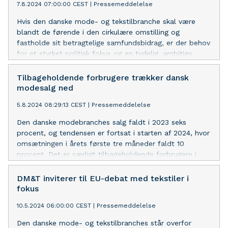
7.8.2024 07:00:00 CEST
|
Pressemeddelelse
Hvis den danske mode- og tekstilbranche skal være
blandt de førende i den cirkulære omstilling og
fastholde sit betragtelige samfundsbidrag, er der behov
for et styrket politisk fokus og en tydelig, ambitiøs
vision for tekstilområdet. Derfor lancerer
brancheorganisationen Dansk Mode & Textil i dag sit
Tilbageholdende forbrugere trækker dansk
politiske udspil til en national handlingsplan for
modesalg ned
tekstiler. Et udspil der indeholder en række initiativer,
5.8.2024 08:29:13 CEST
|
Pressemeddelelse
der involverer bl.a. forbrugerne, branchens
virksomheder, forsknings- og uddannelsessektoren samt
Den danske modebranches salg faldt i 2023 seks
flere offentlige instanser.
procent, og tendensen er fortsat i starten af 2024, hvor
omsætningen i årets første tre måneder faldt 10
procent. Det er særligt tilbageholdende forbrugere i
både ind- og udland, der er årsag til tilbagegangen,
lyder det fra brancheforeningen DM&T, som op til
DM&T inviterer til EU-debat med tekstiler i
åbningen af Copenhagen Fashion Week har analyseret
fokus
branchens økonomiske tilstand.
10.5.2024 06:00:00 CEST
|
Pressemeddelelse
Den danske mode- og tekstilbranches står overfor