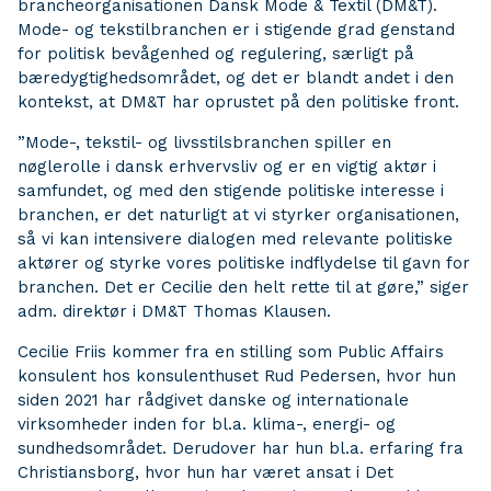
brancheorganisationen Dansk Mode & Textil (DM&T).
Mode- og tekstilbranchen er i stigende grad genstand
for politisk bevågenhed og regulering, særligt på
bæredygtighedsområdet, og det er blandt andet i den
kontekst, at DM&T har oprustet på den politiske front.
”Mode-, tekstil- og livsstilsbranchen spiller en
nøglerolle i dansk erhvervsliv og er en vigtig aktør i
samfundet, og med den stigende politiske interesse i
branchen, er det naturligt at vi styrker organisationen,
så vi kan intensivere dialogen med relevante politiske
aktører og styrke vores politiske indflydelse til gavn for
branchen. Det er Cecilie den helt rette til at gøre,” siger
adm. direktør i DM&T Thomas Klausen.
Cecilie Friis kommer fra en stilling som Public Affairs
konsulent hos konsulenthuset Rud Pedersen, hvor hun
siden 2021 har rådgivet danske og internationale
virksomheder inden for bl.a. klima-, energi- og
sundhedsområdet. Derudover har hun bl.a. erfaring fra
Christiansborg, hvor hun har været ansat i Det