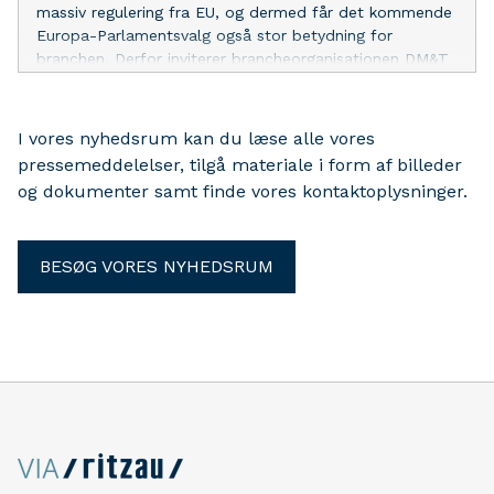
massiv regulering fra EU, og dermed får det kommende
Europa-Parlamentsvalg også stor betydning for
branchen. Derfor inviterer brancheorganisationen DM&T
fem kandidater og alle interesserede til EU-debat med
fokus på tekstiler. Der sker mandag den 13. maj hos
tekstilvirksomheden DILLING i Sunds.
I vores nyhedsrum kan du læse alle vores
pressemeddelelser, tilgå materiale i form af billeder
og dokumenter samt finde vores kontaktoplysninger.
BESØG VORES NYHEDSRUM