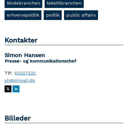
Modebranchen
tekstilbranchen
erhvervspolitik
politik
public affairs
Kontakter
Simon Hansen
Presse- og kommunikationschef
Tlf:
40227222
sh@dmogt.dk
Billeder