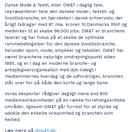
Dansk Mode & Textil, eller DM&T i daglig tale,
repræsenterer hele den danske mode-, tekstil- og
livsstilsbranche, en hjørnesten i dansk erhvervsliv, der
årligt bidrager med 87 mia. kroner til Danmarks BNP og
medvirker til at skabe 96.000 jobs. DM&T er branchens
talerør og har fokus på at skabe de optimale
rammebetingelser for den danske livsstilsbranche,
herunder sport, mode, smykker og tekstiler. DM&T har
været branchens naturlige omdrejningspunkt siden
1895, og er i dag en moderne branche- og
arbejdsgiverorganisation med dyb indsigt i
medlemmernes hverdag og de udfordringer, branchen
står over for på både den korte og lange bane.
Vores eksperter rådgiver dagligt mere end 800
medlemsvirksomheder på en række forretningskritiske
områder, ligesom DM&T går forrest for at styrke og
udvikle den enkelte virksomhed og branchen som
helhed.
Læs mere på
dmogt.dk
.