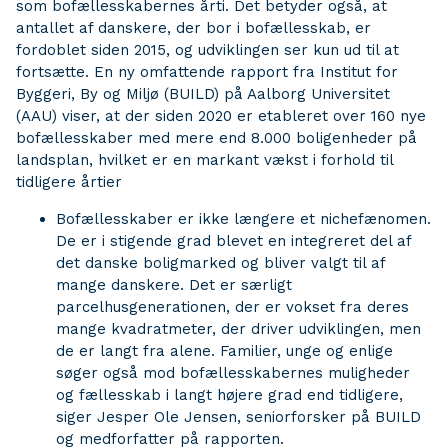
som bofællesskabernes årti. Det betyder også, at
antallet af danskere, der bor i bofællesskab, er
fordoblet siden 2015, og udviklingen ser kun ud til at
fortsætte. En ny omfattende rapport fra Institut for
Byggeri, By og Miljø (BUILD) på Aalborg Universitet
(AAU) viser, at der siden 2020 er etableret over 160 nye
bofællesskaber med mere end 8.000 boligenheder på
landsplan, hvilket er en markant vækst i forhold til
tidligere årtier
Bofællesskaber er ikke længere et nichefænomen.
De er i stigende grad blevet en integreret del af
det danske boligmarked og bliver valgt til af
mange danskere. Det er særligt
parcelhusgenerationen, der er vokset fra deres
mange kvadratmeter, der driver udviklingen, men
de er langt fra alene. Familier, unge og enlige
søger også mod bofællesskabernes muligheder
og fællesskab i langt højere grad end tidligere,
siger Jesper Ole Jensen, seniorforsker på BUILD
og medforfatter på rapporten.