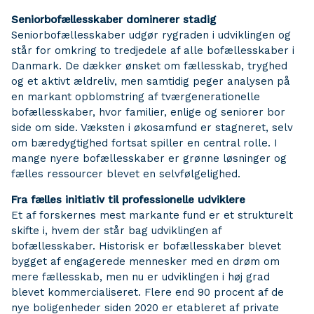
Seniorbofællesskaber dominerer stadig
Seniorbofællesskaber udgør rygraden i udviklingen og
står for omkring to tredjedele af alle bofællesskaber i
Danmark. De dækker ønsket om fællesskab, tryghed
og et aktivt ældreliv, men samtidig peger analysen på
en markant opblomstring af tværgenerationelle
bofællesskaber, hvor familier, enlige og seniorer bor
side om side. Væksten i økosamfund er stagneret, selv
om bæredygtighed fortsat spiller en central rolle. I
mange nyere bofællesskaber er grønne løsninger og
fælles ressourcer blevet en selvfølgelighed.
Fra fælles initiativ til professionelle udviklere
Et af forskernes mest markante fund er et strukturelt
skifte i, hvem der står bag udviklingen af
bofællesskaber. Historisk er bofællesskaber blevet
bygget af engagerede mennesker med en drøm om
mere fællesskab, men nu er udviklingen i høj grad
blevet kommercialiseret. Flere end 90 procent af de
nye boligenheder siden 2020 er etableret af private