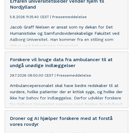
Erfaren universitetsleder vender hjem til
Nordjylland
5.8.2026 11:35:40 CEST
|
Pressemeddelelse
Jacob Graff Nielsen er ansat som ny dekan for Det
Humanistiske og Samfundsvidenskabelige Fakultet ved
Aalborg Universitet. Han kommer fra en stilling som
dekan ved Københavns Universitet.
Forskere vil bruge data fra ambulancer til at
undgå unødige indlæggelser
29.7.2026 08:50:00 CEST
|
Pressemeddelelse
Ambulancepersonalet skal have bedre redskaber til at
vurdere, hvilke patienter der er kritisk syge, og hvilke der
ikke har behov for indlæggelse. Derfor udvikler forskere
fra Aalborg Universitet sammen med Region Nordjylland
og Treat Systems ApS et system, der løbende vurderer
patientens tilstand i ambulancen.
Droner og AI hjælper forskere med at forstå
vores rovdyr