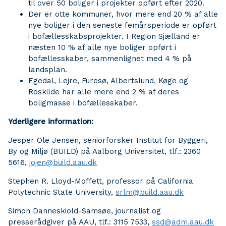
til over 50 boliger i projekter opført efter 2020.
Der er otte kommuner, hvor mere end 20 % af alle
nye boliger i den seneste femårsperiode er opført
i bofællesskabsprojekter. I Region Sjælland er
næsten 10 % af alle nye boliger opført i
bofællesskaber, sammenlignet med 4 % på
landsplan.
Egedal, Lejre, Furesø, Albertslund, Køge og
Roskilde har alle mere end 2 % af deres
boligmasse i bofællesskaber.
Yderligere information:
Jesper Ole Jensen, seniorforsker Institut for Byggeri,
By og Miljø (BUILD) på Aalborg Universitet, tlf.: 2360
5616,
jojen@build.aau.dk
Stephen R. Lloyd-Moffett, professor på California
Polytechnic State University,
srlm@build.aau.dk
Simon Danneskiold-Samsøe, journalist og
presserådgiver på AAU, tlf.: 3115 7533,
ssd@adm.aau.dk