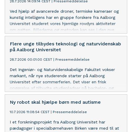
28.7.2026 14:09:14 CEST
|
Pressemeddelelse
Ved hjælp af avancerede droner, termiske kameraer og
kunstig intelligens har en gruppe forskere fra Aalborg
Universitet studeret vores hjemlige rovdyrs aktiviteter
om natten. Billederne og metoden kan ses i den nye
naturserie på Danmarks Radio, Dyrenes Danmark.
Metoden giver ekstraordinær ny viden om vores vilde
Flere unge tilbydes teknologi og naturvidenskab
dyreliv om natten.
på Aalborg Universitet
28.7.2026 00:01:00 CEST
|
Pressemeddelelse
Det Ingeniør- og Naturvidenskabelige Fakultet vokser
markant, når nye studerende starter på Aalborg
Universitet efter sommerferien. Det viser en frisk
opgørelse af tilbudte studiepladser på bachelor- og
professionsbacheloruddannelser.
Ny robot skal hjælpe børn med autisme
10.7.2026 11:08:54 CEST
|
Pressemeddelelse
I et forskningsprojekt fra Aalborg Universitet har
pædagoger i specialbørnehaven Birken være med til at