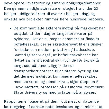
developere, investorer og almene boligorganisationer.
Den gennemsnitlige størrelse er steget fra under 20
boliger i tidligere årtier til over 50 boliger i dag, og
enkelte nye projekter rummer flere hundrede beboere.
De kommercielle aktørers indtog på markedet har
betydet, at der i dag er langt flere varer på
hylderne. Det er nu meget nemmere at finde et
bofællesskab, der er skræddersyet til ens ønsker
for balancen mellem privatliv og fællesskab.
Samtidigt ser vi også, at bofællesskaberne har
flyttet sig rent geografisk. Hvor de før typisk lå
langt ude på landet, ligger de nu i
transportkorridorerne til de større byer og gør
det dermed muligt at kombinere fællesskabet
med karrieren og pendlerlivet, siger Stephen R.
Lloyd-Moffett, professor på California Polytechnic
State University og medforfatter på analysen.
Rapporten er baseret på den hidtil mest omfattende
kortlægning af danske bofællesskaber og samler data