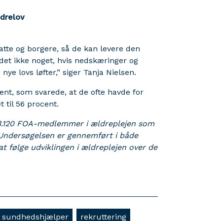
drelov
tte og borgere, så de kan levere den
det ikke noget, hvis nedskæringer og
e lovs løfter,” siger Tanja Nielsen.
ent, som svarede, at de ofte havde for
t til 56 procent.
 3.120 FOA-medlemmer i ældreplejen som
 Undersøgelsen er gennemført i både
t følge udviklingen i ældreplejen over de
g sundhedshjælper
rekruttering