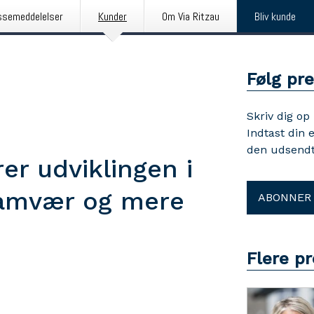
ssemeddelelser
Kunder
Om Via Ritzau
Bliv kunde
Følg pr
Skriv dig op
Indtast din 
den udsendt
er udviklingen i
samvær og mere
ABONNER
Flere p