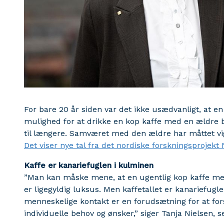
For bare 20 år siden var det ikke usædvanligt, at en
mulighed for at drikke en kop kaffe med en ældre b
til længere. Samværet med den ældre har måttet vig
Det viser nye tal fra det nordiske forskningsprojekt
Kaffe er kanariefuglen i kulminen
”Man kan måske mene, at en ugentlig kop kaffe me
er ligegyldig luksus. Men kaffetallet er kanariefu
menneskelige kontakt er en forudsætning for at fo
individuelle behov og ønsker,” siger Tanja Nielsen, 