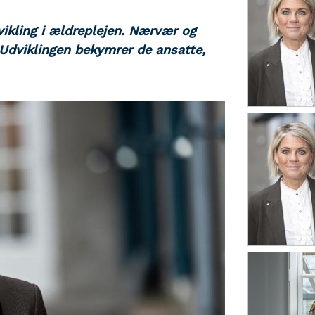
ikling i ældreplejen. Nærvær og
 Udviklingen bekymrer de ansatte,