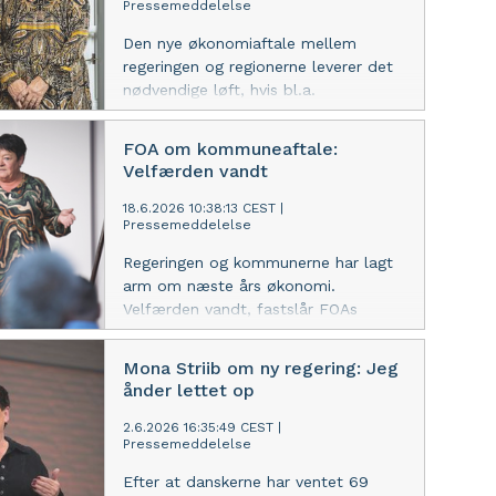
Pressemeddelelse
Den nye økonomiaftale mellem
regeringen og regionerne leverer det
nødvendige løft, hvis bl.a.
sundhedsreformen skal blive en
succes, vurderer FOAs formand,
FOA om kommuneaftale:
Mona Striib.
Velfærden vandt
18.6.2026 10:38:13 CEST
|
Pressemeddelelse
Regeringen og kommunerne har lagt
arm om næste års økonomi.
Velfærden vandt, fastslår FOAs
formand Mona Striib.
Mona Striib om ny regering: Jeg
ånder lettet op
2.6.2026 16:35:49 CEST
|
Pressemeddelelse
Efter at danskerne har ventet 69