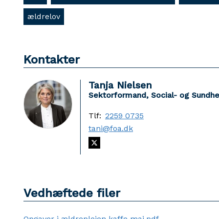
ældrelov
Kontakter
Tanja Nielsen
Sektorformand, Social- og Sundh
Tlf:
2259 0735
tani@foa.dk
Vedhæftede filer
Opgaver i ældreplejen kaffe maj.pdf