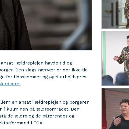
 ansat i ældreplejen havde tid og
orger. Den slags nærvær er der ikke tid
e for tidsskemaer og øget arbejdspres.
 Nordcare.
llem en ansat i ældreplejen og borgeren
glen i kulminen på ældreområdet. Den
rstå de ældre og de pårørendes og
sektorformand i FOA.