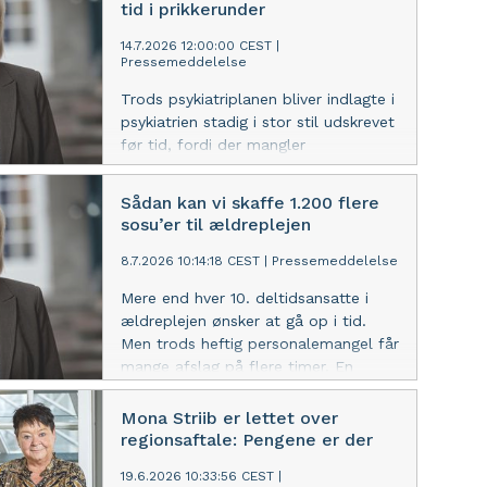
tid i prikkerunder
14.7.2026 12:00:00 CEST
|
Pressemeddelelse
Trods psykiatriplanen bliver indlagte i
psykiatrien stadig i stor stil udskrevet
før tid, fordi der mangler
sengepladser. Det viser ny
undersøgelse, som også afdækker en
Sådan kan vi skaffe 1.200 flere
hårdt presset socialpsykiatri.
sosu’er til ældreplejen
8.7.2026 10:14:18 CEST
|
Pressemeddelelse
Mere end hver 10. deltidsansatte i
ældreplejen ønsker at gå op i tid.
Men trods heftig personalemangel får
mange afslag på flere timer. En
meningsløs situation, mener de
ansattes fagforbund FOA.
Mona Striib er lettet over
regionsaftale: Pengene er der
19.6.2026 10:33:56 CEST
|