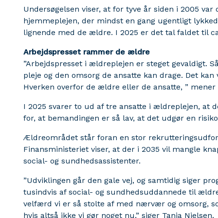
Undersøgelsen viser, at for tyve år siden i 2005 var
hjemmeplejen, der mindst en gang ugentligt lykkede
lignende med de ældre. I 2025 er det tal faldet til c
Arbejdspresset rammer de ældre
”Arbejdspresset i ældreplejen er steget gevaldigt. 
pleje og den omsorg de ansatte kan drage. Det kan 
Hverken overfor de ældre eller de ansatte, ” mener 
I 2025 svarer to ud af tre ansatte i ældreplejen, at
for, at bemandingen er så lav, at det udgør en risik
Ældreområdet står foran en stor rekrutteringsudfor
Finansministeriet viser, at der i 2035 vil mangle k
social- og sundhedsassistenter.
”Udviklingen går den gale vej, og samtidig siger pro
tusindvis af social- og sundhedsuddannede til ældre
velfærd vi er så stolte af med nærvær og omsorg,
hvis altså ikke vi gør noget nu,” siger Tanja Nielsen.