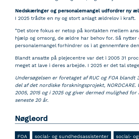
Nedskæringer og personalemangel udfordrer ny æl
I 2025 trådte en ny og stort anlagt ældrelov i kraft.
”Det store fokus er netop på kontakten mellem ansa
hjælp og omsorg, de ældre har behov for. Så nytter 
personalemangel forhindrer os i at gennemføre den ny
Blandt ansatte på plejecentre var det i 2005 31 proc
meget at lave i deres arbejde. I 2025 er det tal stege
Undersøgelsen er foretaget af RUC og FOA blandt
del af det nordiske forskningsprojekt, NORDCARE.
2005, 2015 og i 2025 og giver dermed mulighed for a
seneste 20 år.
Nøgleord
FOA
social- og sundhedsassistenter
social- o