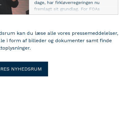
dage, har firkløverregeringen nu
fremlagt sit grundlag. For FOAs
formand udløser det både stor
lettelse og store forventninger.
edsrum kan du læse alle vores pressemeddelelser,
ale i form af billeder og dokumenter samt finde
toplysninger.
ORES NYHEDSRUM