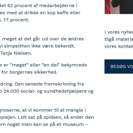
 det 62 procent af medarbejderne i
s med at drikke en kop kaffe eller
a. 17 procent.
I vores nyh
Så meget at det går ud over de ældres
tilgå materi
vi simpelthen ikke være bekendt.
vores kontak
Tanja Nielsen.
 de er ”meget” eller ”en del” bekymrede
BESØG V
o for borgernes sikkerhed.
dring. Den seneste fremskrivning fra
nap 24.000 social- og sundhedshjælpere og
gnoserne, at vi kommer til at mangle i
plejen. Lidt sat på spidsen, så ender den
 som noget man kan se på et museum –