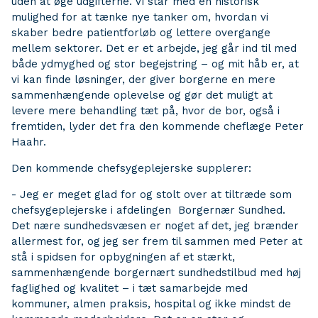
uden at øge udgifterne. Vi står med en historisk
mulighed for at tænke nye tanker om, hvordan vi
skaber bedre patientforløb og lettere overgange
mellem sektorer. Det er et arbejde, jeg går ind til med
både ydmyghed og stor begejstring – og mit håb er, at
vi kan finde løsninger, der giver borgerne en mere
sammenhængende oplevelse og gør det muligt at
levere mere behandling tæt på, hvor de bor, også i
fremtiden, lyder det fra den kommende cheflæge Peter
Haahr.
Den kommende chefsygeplejerske supplerer:
- Jeg er meget glad for og stolt over at tiltræde som
chefsygeplejerske i afdelingen Borgernær Sundhed.
Det nære sundhedsvæsen er noget af det, jeg brænder
allermest for, og jeg ser frem til sammen med Peter at
stå i spidsen for opbygningen af et stærkt,
sammenhængende borgernært sundhedstilbud med høj
faglighed og kvalitet – i tæt samarbejde med
kommuner, almen praksis, hospital og ikke mindst de