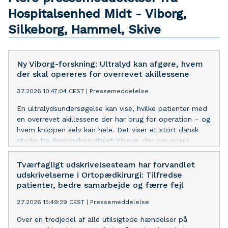
Hospitalsenhed Midt - Viborg,
Silkeborg, Hammel, Skive
Ny Viborg-forskning: Ultralyd kan afgøre, hvem
der skal opereres for overrevet akillessene
3.7.2026 10:47:04 CEST
|
Pressemeddelelse
En ultralydsundersøgelse kan vise, hvilke patienter med
en overrevet akillessene der har brug for operation – og
hvem kroppen selv kan hele. Det viser et stort dansk
studie fra Regionshospitalet Viborg, der kan spare
patienter for unødvendige operationer og har vakt
international opsigt.
Tværfagligt udskrivelsesteam har forvandlet
udskrivelserne i Ortopædkirurgi: Tilfredse
patienter, bedre samarbejde og færre fejl
2.7.2026 15:49:29 CEST
|
Pressemeddelelse
Over en tredjedel af alle utilsigtede hændelser på