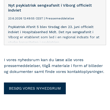
implementering af hospitalsbehandling i eget hjem.
Nyt psykiatrisk sengeafsnit i Viborg officielt
indviet
23.6.2026 12:49:55 CEST
|
Pressemeddelelse
Psykiatrisk Afsnit 5 blev tirsdag den 23. juni officielt
indviet i Hospitalsenhed Midt. Det nye sengeafsnit i
Viborg er etableret som led i en regional indsats for at
styrke kapaciteten i psykiatrien.
I vores nyhedsrum kan du læse alle vores
pressemeddelelser, tilgå materiale i form af billeder
og dokumenter samt finde vores kontaktoplysninger.
BESØG VORES NYHEDSRUM