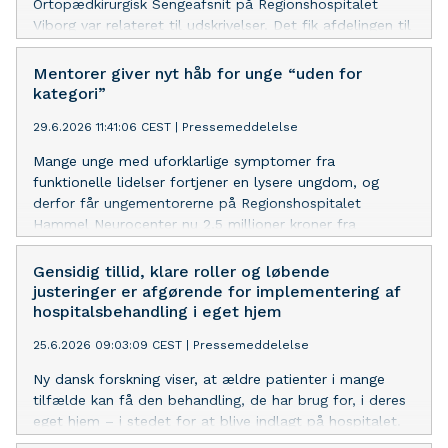
Ortopædkirurgisk Sengeafsnit på Regionshospitalet
Viborg var relateret til udskrivelser. Det fik afdelingen til
at tænke helt nyt – og etablere et dedikeret tværfagligt
udskrivelsesteam. Nu oplever patienter, pårørende og
Mentorer giver nyt håb for unge “uden for
kommuner en markant forskel.
kategori”
29.6.2026 11:41:06 CEST
|
Pressemeddelelse
Mange unge med uforklarlige symptomer fra
funktionelle lidelser fortjener en lysere ungdom, og
derfor får ungementorerne på Regionshospitalet
Hammel Neurocenter nu 2,5 millioner kroner fra
TrygFonden – bl.a. til at styrke de unge i at indgå i
meningsfulde fællesskaber.
Gensidig tillid, klare roller og løbende
justeringer er afgørende for implementering af
hospitalsbehandling i eget hjem
25.6.2026 09:03:09 CEST
|
Pressemeddelelse
Ny dansk forskning viser, at ældre patienter i mange
tilfælde kan få den behandling, de har brug for, i deres
eget hjem – i stedet for at blive indlagt på hospitalet.
Forskerne bag projektet er nu klar med ny viden om