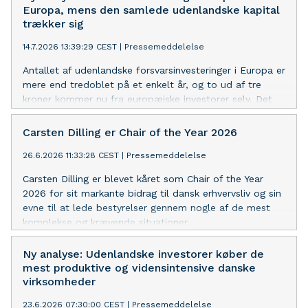
Europa, mens den samlede udenlandske kapital
trækker sig
14.7.2026 13:39:29 CEST
|
Pressemeddelelse
Antallet af udenlandske forsvarsinvesteringer i Europa er
mere end tredoblet på et enkelt år, og to ud af tre
kroner kommer nu fra europæiske investorer selv. Det
viser EY's European Attractiveness Survey 2026.
Udviklingen sker samtidig med, at de samlede
Carsten Dilling er Chair of the Year 2026
udenlandske investeringer i Europa falder for andet år i
26.6.2026 11:33:28 CEST
|
Pressemeddelelse
træk.
Carsten Dilling er blevet kåret som Chair of the Year
2026 for sit markante bidrag til dansk erhvervsliv og sin
evne til at lede bestyrelser gennem nogle af de mest
komplekse og krævende situationer.
Ny analyse: Udenlandske investorer køber de
mest produktive og vidensintensive danske
virksomheder
23.6.2026 07:30:00 CEST
|
Pressemeddelelse