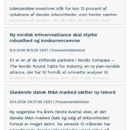
Udenlandske investorer står for kun 13 procent af
opkøbene af danske virksomheder, men henter næsten
halvdelen af værdien. De går efter de største, mest
produktive og mest vidensintensive selskaber, viser en
ny analyse fra Fremtidens Erhvervssucceser. Analysen
Ny nordisk erhvervsalliance skal styrke
sætter fokus på en voksende udfordring for dansk
robusthed og konkurrenceevne
ejerskab og konkurrenceevne.
12.5.2026 16:11:26 CEST
|
Pressemeddelelse
EY er en af de stiftende partnere i Nordic Compass –
The Nordic Round Table for Industry, en ny pan-nordisk
alliance, der har til formål at omsætte analyser til
konkrete fælles initiativer, som skal styrke Nordens
konkurrenceevne og robusthed i en stadig mere usikker
verden.
Glødende dansk M&A marked sætter ny rekord
23.4.2026 09:07:46 CEST
|
Pressemeddelelse
Ny opgørelse fra årets første kvartal viser, at det
danske M&A-marked (køb og salg af virksomheder)
fortsat er meget aktivt. De seneste 12 måneder har