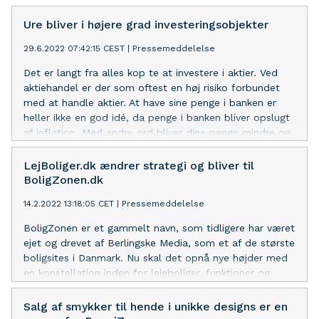
virksomheder at have en tilstedeværelse på de sociale
platforme for at nå ud til et bredere publikum - sociale
Ure bliver i højere grad investeringsobjekter
medier er alfa og omega når virksomheder skal ses.
29.6.2022 07:42:15 CEST
|
Pressemeddelelse
Sociale medier eller populært kaldet SoMe er
uundgåeligt, og der findes efterhånden kun få
Det er langt fra alles kop te at investere i aktier. Ved
mennesker, der ikke har en eller anden form for social
aktiehandel er der som oftest en høj risiko forbundet
medie profil. Bør virksomhederne derfor tilpasse deres
med at handle aktier. At have sine penge i banken er
sociale medier strategier i forhold til kommende
heller ikke en god idé, da penge i banken bliver opslugt
kulturelle begivenheder for at vise deres aktualitet?
af inflation. Med andre ord bliver dine penge mindre og
Denne pressemeddelelse vil undersøge spørgsmålet
mindre værd ved at stå i banken. Der er heldigvis
nærmere.
alternativer til investering i aktier, så dine penge kan
LejBoliger.dk ændrer strategi og bliver til
vokse sig større med en lav risiko.
BoligZonen.dk
14.2.2022 13:18:05 CET
|
Pressemeddelelse
BoligZonen er et gammelt navn, som tidligere har været
ejet og drevet af Berlingske Media, som et af de største
boligsites i Danmark. Nu skal det opnå nye højder med
en konstellation inden for lejeboliger, funktioner og
viden herom. Navneændringen har været noget tid
undervejs. Vi har hele tiden vist at navnet BoligZonen
Salg af smykker til hende i unikke designs er en
ville favne præcis den strategi og genkendelighed vi