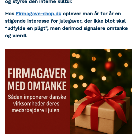
og styrke den interne kultur.
Hos
Firmagave-shop.dk
oplever man år for år en
stigende interesse for julegaver, der ikke blot skal
“udfylde en pligt”, men derimod signalere omtanke
og værdi.