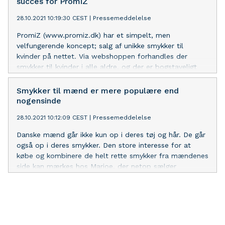
succes for PromiZ
ønsker for vores boligportal i Danmark og som
28.10.2021 10:19:30 CEST
|
Pressemeddelelse
symboliserer den rejse vi er på.
PromiZ (www.promiz.dk) har et simpelt, men
velfungerende koncept; salg af unikke smykker til
kvinder på nettet. Via webshoppen forhandles der
smykker til kvinder i alle aldre, og der er bogstaveligt
talt noget for enhver smag.
Smykker til mænd er mere populære end
nogensinde
28.10.2021 10:12:09 CEST
|
Pressemeddelelse
Danske mænd går ikke kun op i deres tøj og hår. De går
også op i deres smykker. Den store interesse for at
købe og kombinere de helt rette smykker fra mændenes
side kan mærkes hos Marjoe, der netop sælger
herresmykker. Her mærkes der en støt stigende
efterspørgsel på alt fra armbånd og halskæder til ringe
og øresmykker. Interessen mærkes ikke blot fra de unge
mænd, men også fra de mere modne mænd, der har
fået øjnene op for, at smykker kan bruges til at sætte