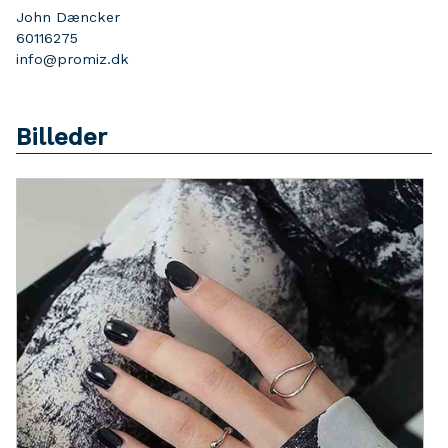
John Dæncker
60116275
info@promiz.dk
Billeder