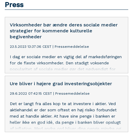
Press
Virksomheder bør ændre deres sociale medier
strategier for kommende kulturelle
begivenheder
23.5.2023 13:37:36 CEST
|
Pressemeddelelse
I dag er sociale medier en vigtig del af markedsføringen
for de fleste virksomheder. Den stadigt voksende
popularitet af sociale medier gør det nødvendigt for
virksomheder at have en tilstedeværelse på de sociale
platforme for at nå ud til et bredere publikum - sociale
Ure bliver i højere grad investeringsobjekter
medier er alfa og omega når virksomheder skal ses.
29.6.2022 07:42:15 CEST
|
Pressemeddelelse
Sociale medier eller populært kaldet SoMe er
uundgåeligt, og der findes efterhånden kun få
Det er langt fra alles kop te at investere i aktier. Ved
mennesker, der ikke har en eller anden form for social
aktiehandel er der som oftest en høj risiko forbundet
medie profil. Bør virksomhederne derfor tilpasse deres
med at handle aktier. At have sine penge i banken er
sociale medier strategier i forhold til kommende
heller ikke en god idé, da penge i banken bliver opslugt
kulturelle begivenheder for at vise deres aktualitet?
af inflation. Med andre ord bliver dine penge mindre og
Denne pressemeddelelse vil undersøge spørgsmålet