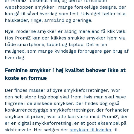
er PromiZ’ bekendt med, og derfor forhandler
webshoppen smykker i mange forskellige designs, der
kan gå til såvel hverdag som fest. Udvalget tæller bl.a.
halskæder, ringe, armbånd og øreringe.
Nye, moderne smykker er aldrig mere end få klik væk.
Hos PromiZ kan der klikkes smukke smykker hjem via
både smartphone, tablet og laptop. Det er en
mulighed, som mange kvindelige forbrugere gør brug af
hver dag.
Feminine smykker i høj kvalitet behøver ikke at
koste en formue
Der findes masser af dyre smykkeforretninger, hvor
den helt store tegnebog skal frem, hvis man skal have
fingrene i de ønskede smykker. Der findes dog også
konkurrencedygtige smykkeforretninger, der forhandler
smykker til priser, hvor alle kan være med. PromiZ, der
er en digital smykkeforretning, er et godt eksempel på
sidstnævnte. Her sælges der
smykker til kvinder
til