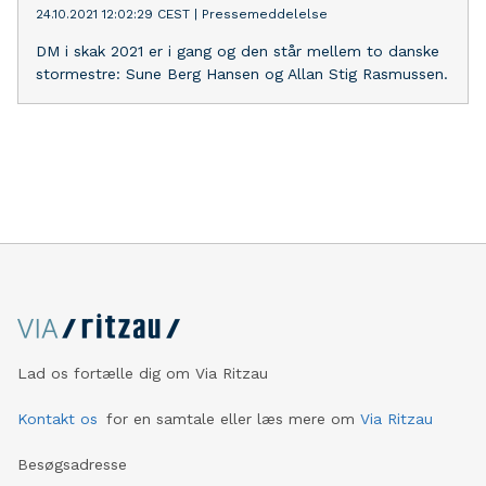
24.10.2021 12:02:29 CEST
|
Pressemeddelelse
mænd, men også fra de mere modne mænd, der har
fået øjnene op for, at smykker kan bruges til at sætte
DM i skak 2021 er i gang og den står mellem to danske
prikken over i’et på ethvert outfit.
stormestre: Sune Berg Hansen og Allan Stig Rasmussen.
Lad os fortælle dig om Via Ritzau
Kontakt os
for en samtale eller læs mere om
Via Ritzau
Besøgsadresse