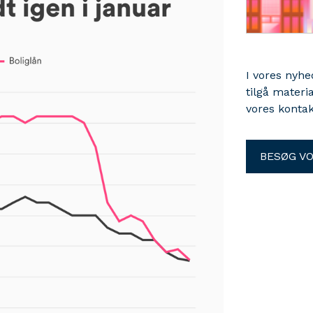
I vores nyh
tilgå materi
vores kontak
BESØG V