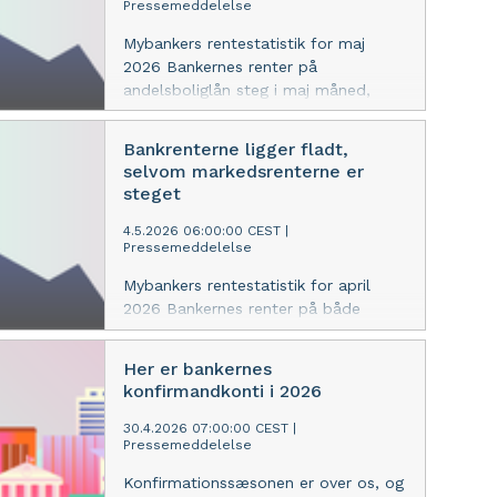
Pressemeddelelse
Mybankers rentestatistik for maj
2026 Bankernes renter på
andelsboliglån steg i maj måned,
mens boliglånsrenterne var
uændrede. Det viser denne måneds
Bankrenterne ligger fladt,
rentestatistik fra Mybanker.
selvom markedsrenterne er
steget
4.5.2026 06:00:00 CEST
|
Pressemeddelelse
Mybankers rentestatistik for april
2026 Bankernes renter på både
bolig- og andelsboliglån var
uændrede i april måned. Det viser
Her er bankernes
denne måneds rentestatistik fra
konfirmandkonti i 2026
Mybanker.
30.4.2026 07:00:00 CEST
|
Pressemeddelelse
Konfirmationssæsonen er over os, og