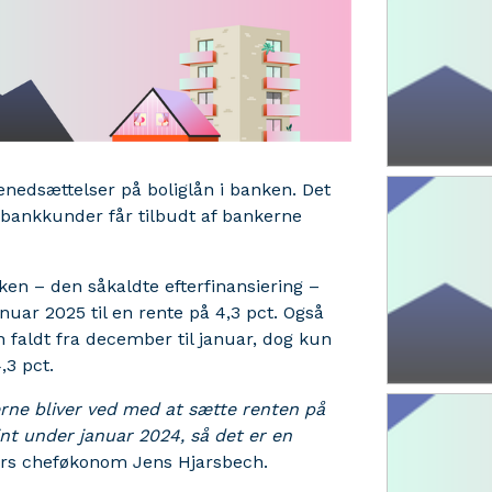
nedsættelser på boliglån i banken. Det
, bankkunder får tilbudt af bankerne
ken – den såkaldte efterfinansiering –
nuar 2025 til en rente på 4,3 pct. Også
 faldt fra december til januar, dog kun
,3 pct.
erne bliver ved med at sætte renten på
int under januar 2024, så det er en
ers cheføkonom Jens Hjarsbech.