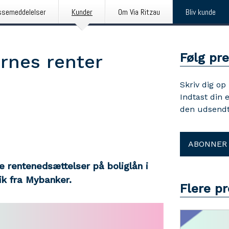
ssemeddelelser
Kunder
Om Via Ritzau
Bliv kunde
Følg pr
ernes renter
Skriv dig op
Indtast din 
den udsendt
ABONNER
 rentenedsættelser på boliglån i
ik fra Mybanker.
Flere p