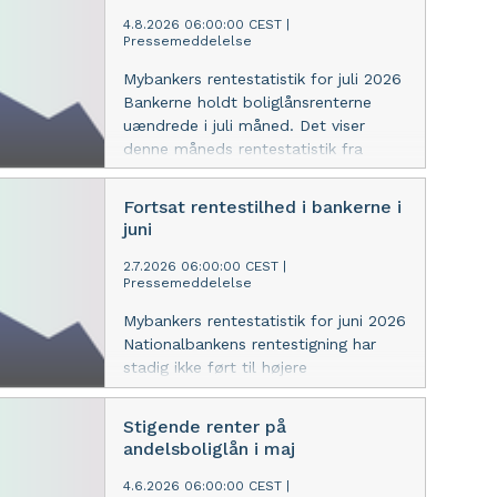
4.8.2026 06:00:00 CEST
|
Pressemeddelelse
Mybankers rentestatistik for juli 2026
Bankerne holdt boliglånsrenterne
uændrede i juli måned. Det viser
denne måneds rentestatistik fra
Mybanker.
Fortsat rentestilhed i bankerne i
juni
2.7.2026 06:00:00 CEST
|
Pressemeddelelse
Mybankers rentestatistik for juni 2026
Nationalbankens rentestigning har
stadig ikke ført til højere
boliglånsrenter i bankerne. Det viser
denne måneds rentestatistik fra
Stigende renter på
Mybanker.
andelsboliglån i maj
4.6.2026 06:00:00 CEST
|