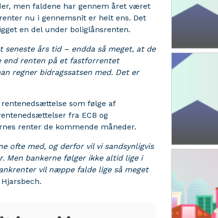
der, men faldene har gennem året været
 renter nu i gennemsnit er helt ens. Det
igget en del under boliglånsrenten.
 seneste års tid – endda så meget, at de
e end renten på et fastforrentet
r man regner bidragssatsen med. Det er
 rentenedsættelse som følge af
 rentenedsættelser fra ECB og
nkernes renter de kommende måneder.
 ofte med, og derfor vil vi sandsynligvis
 Men bankerne følger ikke altid lige i
nkrenter vil næppe falde lige så meget
s Hjarsbech.