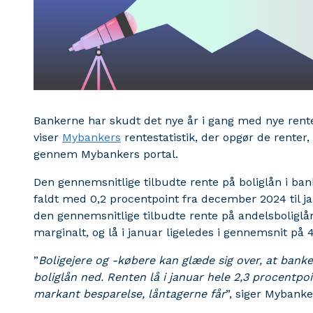
Bankerne har skudt det nye år i gang med nye rente
viser
Mybankers
rentestatistik, der opgør de renter
gennem Mybankers portal.
Den gennemsnitlige tilbudte rente på boliglån i ban
faldt med 0,2 procentpoint fra december 2024 til ja
den gennemsnitlige tilbudte rente på andelsboliglån
marginalt, og lå i januar ligeledes i gennemsnit på 4
”
Boligejere og -købere kan glæde sig over, at bank
boliglån ned. Renten lå i januar hele 2,3 procentpo
markant besparelse, låntagerne får
”, siger Mybank