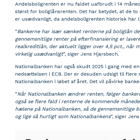
Andelsboligrenten er nu faldet uafbrudt i 14 måne
størst for boliglånsrenten. Det har betydet, at de to
er usædvanligt, da andelsboligrenten historisk har l
”
Bankerne har især sænket renterne på boliglån det
gennemsnitlige renter på efterfinansiering er laver
realkreditlån, der aktuelt ligger over 4,5 pct., nå
virkelig usædvanligt
”, siger Jens Hjarsbech.
Nationalbanken har også skudt 2025 i gang med en
nedsættelsen i ECB. Der er desuden udsigt til flere
Nationalbanken i løbet af året. Det vil påvirke ba
”
Når Nationalbanken ændrer renten, følger bankerne
også se flere fald i renterne de kommende måneder.
hælene på Nationalbanken, så de gennemsnitlige ba
og lige så hurtigt som Nationalbankens
”, siger Jen