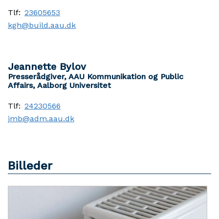
Tlf:
23605653
kgh@build.aau.dk
Jeannette Bylov
Presserådgiver, AAU Kommunikation og Public
Affairs, Aalborg Universitet
Tlf:
24230566
jmb@adm.aau.dk
Billeder