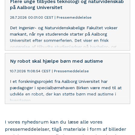
Flere unge tilbydes teknologi og naturvidenskab
dyreliv om natten.
på Aalborg Universitet
28.7.2026 00:01:00 CEST
|
Pressemeddelelse
Det Ingeniør- og Naturvidenskabelige Fakultet vokser
markant, når nye studerende starter på Aalborg
Universitet efter sommerferien. Det viser en frisk
opgørelse af tilbudte studiepladser på bachelor- og
professionsbacheloruddannelser.
Ny robot skal hjælpe børn med autisme
10.7.2026 11:08:54 CEST
|
Pressemeddelelse
I et forskningsprojekt fra Aalborg Universitet har
pædagoger i specialbørnehaven Birken være med til at
udvikle en robot, der kan støtte børn med autisme i
hverdagen.
I vores nyhedsrum kan du læse alle vores
pressemeddelelser, tilgå materiale i form af billeder