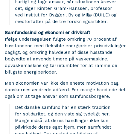
hurtigt og tage ansvar, når situationen kræver
det, siger Kirsten Gram-Hanssen, professor
ved Institut for Byggeri, By og Miljø (BUILD) og
medforfatter på de tre forskningsartikler.
Samfundssind og økonomi er drivkraft
Ifølge undersøgelsen fulgte omkring 70 procent af
husstandene med fleksible energipriser prisudviklingen
dagligt, og omkring halvdelen af disse husstande
begyndte at anvende timere på vaskemaskine,
opvaskemaskine og tørretumbler for at ramme de
billigste energiperioder.
Men økonomien var ikke den eneste motivation bag
danskernes ændrede adfærd. For mange handlede det
også om at tage ansvar som samfundsborgere.
Det danske samfund har en stærk tradition
for solidaritet, og den viste sig tydeligt her.
Mange indså, at deres handlinger ikke kun
påvirkede deres eget hjem, men samfundet
som helhed. Der opstod en følelse af