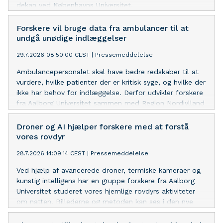
dekan ved Københavns Universitet.
Forskere vil bruge data fra ambulancer til at
undgå unødige indlæggelser
29.7.2026 08:50:00 CEST
|
Pressemeddelelse
Ambulancepersonalet skal have bedre redskaber til at
vurdere, hvilke patienter der er kritisk syge, og hvilke der
ikke har behov for indlæggelse. Derfor udvikler forskere
fra Aalborg Universitet sammen med Region Nordjylland
og Treat Systems ApS et system, der løbende vurderer
patientens tilstand i ambulancen.
Droner og AI hjælper forskere med at forstå
vores rovdyr
28.7.2026 14:09:14 CEST
|
Pressemeddelelse
Ved hjælp af avancerede droner, termiske kameraer og
kunstig intelligens har en gruppe forskere fra Aalborg
Universitet studeret vores hjemlige rovdyrs aktiviteter
om natten. Billederne og metoden kan ses i den nye
naturserie på Danmarks Radio, Dyrenes Danmark.
Metoden giver ekstraordinær ny viden om vores vilde