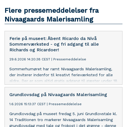
Flere pressemeddelelser fra
Nivaagaards Malerisamling
Ferie på museet: Åbent Ricardo da Nivå
Sommerværksted - og fri adgang til alle
Richards og Ricardoer!
29.6.2026 14:20:38 CEST
|
Pressemeddelelse
Sommerhumøret har ramt Nivaagaards Malerisamling,
der inviterer indenfor til kreativt ferieværksted for alle
aldre. Der er som altid gratis adgang til gæster under 18
år - og i anledning af den aktuelle Richard Winther-
udstilling fri adgang til alle, der bærer navnet Richard
Grundlovsdag på Nivaagaards Malerisamling
og Ricardo, resten af udstillingsperioden frem til 13.
1.6.2026 15:13:37 CEST
|
Pressemeddelelse
september.
Grundlovsdag på museet fredag 5. juni Grundlovstale kl.
14 Traditionen tro markerer Nivaagaards Malerisamling
grundlovsdag med tale og frokost i det grønne - denne