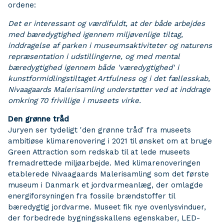
ordene:
Det er interessant og værdifuldt, at der både arbejdes
med bæredygtighed igennem miljøvenlige tiltag,
inddragelse af parken i museumsaktiviteter og naturens
repræsentation i udstillingerne, og med mental
bæredygtighed igennem både 'væredygtighed' i
kunstformidlingstiltaget Artfulness og i det fællesskab,
Nivaagaards Malerisamling understøtter ved at inddrage
omkring 70 frivillige i museets virke.
Den grønne tråd
Juryen ser tydeligt 'den grønne tråd' fra museets
ambitiøse klimarenovering i 2021 til ønsket om at bruge
Green Attraction som redskab til at lede museets
fremadrettede miljøarbejde. Med klimarenoveringen
etablerede Nivaagaards Malerisamling som det første
museum i Danmark et jordvarmeanlæg, der omlagde
energiforsyningen fra fossile brændstoffer til
bæredygtig jordvarme. Museet fik nye ovenlysvinduer,
der forbedrede bygningsskallens egenskaber, LED-