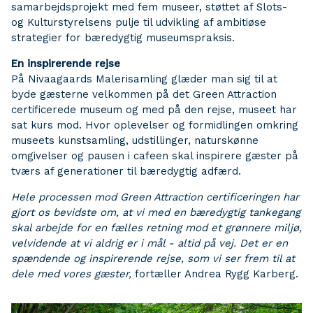
samarbejdsprojekt med fem museer, støttet af Slots-
og Kulturstyrelsens pulje til udvikling af ambitiøse
strategier for bæredygtig museumspraksis.
En inspirerende rejse
På Nivaagaards Malerisamling glæder man sig til at
byde gæsterne velkommen på det Green Attraction
certificerede museum og med på den rejse, museet har
sat kurs mod. Hvor oplevelser og formidlingen omkring
museets kunstsamling, udstillinger, naturskønne
omgivelser og pausen i cafeen skal inspirere gæster på
tværs af generationer til bæredygtig adfærd.
Hele processen mod Green Attraction certificeringen har
gjort os bevidste om, at vi med en bæredygtig tankegang
skal arbejde for en fælles retning mod et grønnere miljø,
velvidende at vi aldrig er i mål - altid på vej. Det er en
spændende og inspirerende rejse, som vi ser frem til at
dele med vores gæster,
fortæller Andrea Rygg Karberg.