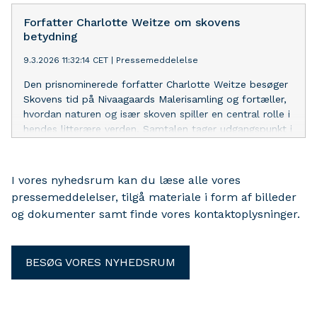
Mørkeberg fortæller om sin udsmykning og
iscenesættelse af Richard Winthers samling Mulighed for
Forfatter Charlotte Weitze om skovens
interviews og fotografering Presse, der ønsker at
betydning
deltage i pressevisningen, bedes tilmelde sig på forhånd
9.3.2026 11:32:14 CET
|
Pressemeddelelse
inden 30. april til kommunikationsansvarlig Kirsten
Baltzer Kahr: kbk@nivaagaard.dk Nivaagaards
Den prisnominerede forfatter Charlotte Weitze besøger
Malerisamling markerer 100-års fødselsdagen for den
Skovens tid på Nivaagaards Malerisamling og fortæller,
danske kunstner Richard Winther (1926-2007) med en
hvordan naturen og især skoven spiller en central rolle i
stor udstilling om denne vidtfavnende, evigt
hendes litterære verden. Samtalen tager udgangspunkt i
undersøgende og skabende personlighed i dansk kunst.
hendes anmelderroste romaner Ulvemælk og Rosarium,
Særudstillingen viser eksempler på Richard Winthers
hvor Weitze på kunstnerisk vis forener natur og
enorme kunstneriske spændvidde samt værker fra hans
mennesker gennem poesien.
I vores nyhedsrum kan du læse alle vores
private samling med store modernister som Chagall,
pressemeddelelser, tilgå materiale i form af billeder
Max Ernst, Sonja Ferlov Mancoba, Giacometti, Miró,
Picasso og Man Ray. Winthers samling iscenesættes i
og dokumenter samt finde vores kontaktoplysninger.
samarbejde med samtidskunstner Mie Mørkeb
BESØG VORES NYHEDSRUM