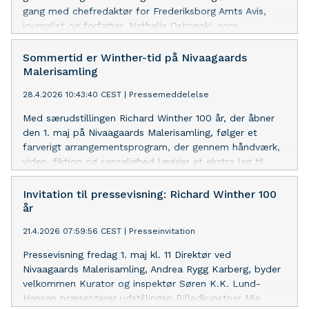
gang med chefredaktør for Frederiksborg Amts Avis,
journalist og forfatter, Nathalie Ostrynski, som
grundlovstaler på podiet i parken kl. 14. Nathalie
Ostrynski har tidligere arbejdet som redaktionschef,
Sommertid er Winther-tid på Nivaagaards
journalist og klummeskribent på Berlingske og Kristeligt
Malerisamling
Dagblad. I 2024 udkom hun med den anmelderroste
28.4.2026 10:43:40 CEST
|
Pressemeddelelse
bog, De Mørke Bånd, der giver indsigt i hendes
familiehistorie. Det er en personlig fortælling om at
Med særudstillingen Richard Winther 100 år, der åbner
vikle årtiers undertrykte følelser ud og om at bære en
den 1. maj på Nivaagaards Malerisamling, følger et
dobbelt identitet splittet mellem det danske og det
farverigt arrangementsprogram, der gennem håndværk,
polske. Nathalie Ostrynski er født i Danmark med polske
viden, fiktion og sanselighed lægger et ekstra lag til
forældre og er tredje generation efter Holocaust. I
udstillingen og dykker ned i flere facetter af Richard
slutningen af 1960'erne måtte hendes fars familie flygte
Winthers mangfoldige virke og billedverden.
Invitation til pressevisning: Richard Winther 100
fra det kommunistiske styre i Polen. Under sin opvækst
år
kendte Nathalie Ostrynski ikke til slægtens traumatiske
fortid, og tavsheden kom til at sætte spor
21.4.2026 07:59:56 CEST
|
Presseinvitation
Pressevisning fredag 1. maj kl. 11 Direktør ved
Nivaagaards Malerisamling, Andrea Rygg Karberg, byder
velkommen Kurator og inspektør Søren K.K. Lund-
Hansen præsenterer udstillingen Billedkunstner Mie