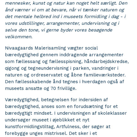
mennesker, kunst og natur kan noget helt særligt. Den
ånd værner vi om at bevare, når vi tænker naturen og
det mentale helbred ind i museets formidling i dag - i
vores udstillinger, arrangementer, undervisning og i
selve den tone, vi gerne byder vores besøgende
velkommen.
Nivaagaards Malerisamling vægter social
bæredygtighed gennem inddragende arrangementer
som fællessang og fællesspisning, håndarbejdskredse,
qigong og tegneundervisning i parken, vandringer i
naturen og ordreservatet og åbne familieværksteder.
Den fællesskabende ånd tegnes i hverdagen også af
museets ansatte og 70 frivillige.
Væredygtighed, betegnelsen for indersiden af
bæredygtighed, anses som en forudsætning for et
bæredygtigt mindset. I undervisningen af skoleklasser
undersøger museet i øjeblikket et nyt
kunstformidlingstiltag, Artfulness, der søger at
forebygge unges mistrivsel. Det sker i et