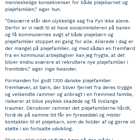
menneskelige konsekvenser for både plejebarnet og
plejefamilien,” siger hun.
”Desværre står den ulykkelige sag fra Fyn ikke alene.
Derfor er vi nødt til at have socialministeren på banen
og få kommunernes svigt af både plejebørn og
plejefamilier stoppet en gang for alle. Allerede i dag er
der mangel på plejefamilier, og med sådan en fremfærd
fra en kommunal arbejdsgiver kan jeg frygte, at det
bliver endnu sværere at rekruttere nye plejefamilier i
fremtiden,” siger Inge Neander.
Formanden for godt 1.100 danske plejefamilier
fremhæver, at børn, der bliver fjernet fra deres trygge
og velkendte rammer og anbragt i en fremmed familie,
risikerer at blive psykisk skadede og få livslange
traumer. Derudover rammer det plejefamilierne hårdt,
fordi de på samme tid får en fyreseddel og mister
kontakten til et plejebarn, som de holder af og gerne vil
støtte i sin fortsatte udvikling.