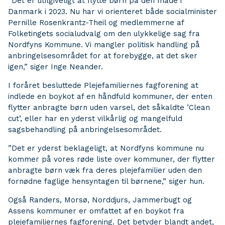
”Det er utilgiveligt at flytte børn på den måde i
Danmark i 2023. Nu har vi orienteret både socialminister
Pernille Rosenkrantz-Theil og medlemmerne af
Folketingets socialudvalg om den ulykkelige sag fra
Nordfyns Kommune. Vi mangler politisk handling på
anbringelsesområdet for at forebygge, at det sker
igen,” siger Inge Neander.
I foråret besluttede Plejefamiliernes fagforening at
indlede en boykot af en håndfuld kommuner, der enten
flytter anbragte børn uden varsel, det såkaldte ’Clean
cut’, eller har en yderst vilkårlig og mangelfuld
sagsbehandling på anbringelsesområdet.
”Det er yderst beklageligt, at Nordfyns kommune nu
kommer på vores røde liste over kommuner, der flytter
anbragte børn væk fra deres plejefamilier uden den
fornødne faglige hensyntagen til børnene,” siger hun.
Også Randers, Morsø, Norddjurs, Jammerbugt og
Assens kommuner er omfattet af en boykot fra
plejefamiliernes fagforening. Det betyder blandt andet,