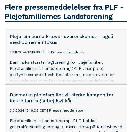
Flere pressemeddelelser fra PLF -
Plejefamiliernes Landsforening
Plejefamilierne kræver overenskomst – også
med børnene i fokus
29.11.2024 12:13:33 CET
|
Pressemeddelelse
Danmarks største fagforening for plejefamilier,
Plejefamiliernes Landsforening (PLF), har på et
bestyrelsesmøde besluttet at fremsætte krav om en
overenskomst over for Kommunernes Landsforening
(KL). Beslutningen er truffet med henblik på at sikre
bedre sikkerhed og rettigheder for plejefamilier og deres
Danmarks plejefamilier vil styrke kampen for
ansættelsesvilkår. Formand for PLF, Inge Neander,
bedre løn- og arbejdsvilkår
udtaler: "De nuværende forhold er nedbrydende for
5.3.2024 13:16:05 CET
|
Pressemeddelelse
plejefamilierne. Hvis vi ønsker at bevare og rekruttere
plejefamilier, er det nødvendigt at forbedre vilkårene. Vi
Plejefamiliernes Landsforening, PLF, holder
plejefamilier vil have almindelige
generalforsamling lørdag 9. marts 2024 på Næsbyhoved
lønmodtagerrettigheder og opsigelsesvarsler, der