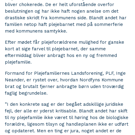
bliver chokerede. De er helt uforstående overfor
beslutningen og har ikke haft nogen anelse om det
drastiske skridt fra kommunens side. Blandt andet har
familien netop haft plejebarnet med på sommerferie
med kommunens samtykke.
Efter mødet får plejeforældrene mulighed for ganske
kort at sige farvel til plejebarnet, der samme
eftermiddag bliver anbragt hos en ny og fremmed
plejefamilie.
Formand for Plejefamiliernes Landsforening, PLF, Inge
Neander, er rystet over, hvordan Nordfyns Kommune
brat og brutalt fjerner anbragte børn uden troværdig
faglig begrundelse.
”I den konkrete sag er der begået adskillige juridiske
fejl, der alle er yderst kritisable. Blandt andet har skift
til ny plejefamilie ikke været til høring hos de biologiske
forældre, ligesom tilsyn og handleplanen ikke er udført
og opdateret. Men en ting er jura, noget andet er de