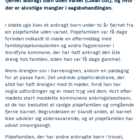
fjernet anbragt barn uden varsel (Clean cut), og hvor
der er alvorlige mangler i sagsbehandlingen.
I sidste uge blev et anbragt barn under to år fjernet fra
sin plejefamilie uden varsel. Plejefamilien var få dage
forinden indkaldt til møde en eftermiddag med
familieplejekonsulenten og andre fagpersoner i
Nordfyns kommune, der har haft anbragt den lille
dreng hos familien, siden han var få dage gammel.
Mens drengen sov i barnevognen, ankom en pædagog
for at passe ham. Det undrede plejeforældrene, der
altid har haft drengen med til møder, fordi han har
nogle udfordringer og er mest tryg ved dem. Kort efter
mødets start meddelte kommunens anbringelsesteam,
at de har besluttet at opsige plejefamilien og omgående
fjerne barnet. Begrundelsen er blandt andet, at barnet
ikke udvikler sig alderssvarende, og at plejefamilien har
udvist omsorgssvigt.
Plejefamilien, der har andre anbragte børn i trivsel,