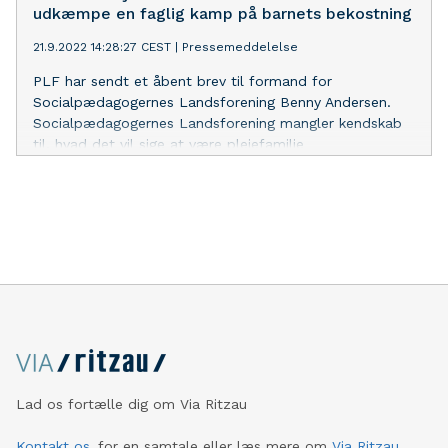
familie. Vi har aldrig hørt om plejefamilier, der stopper,
udkæmpe en faglig kamp på barnets bekostning
fordi de ikke var uddannet godt nok til at være familie
21.9.2022 14:28:27 CEST
|
Pressemeddelelse
for et eller flere anbragte børn, men mange
plejefamilier bliver kørt over af dem, der faktisk burde
PLF har sendt et åbent brev til formand for
støtte dem.
Socialpædagogernes Landsforening Benny Andersen.
Socialpædagogernes Landsforening mangler kendskab
til, hvad det vil sige at være plejefamilie
Lad os fortælle dig om Via Ritzau
Kontakt os
for en samtale eller læs mere om
Via Ritzau