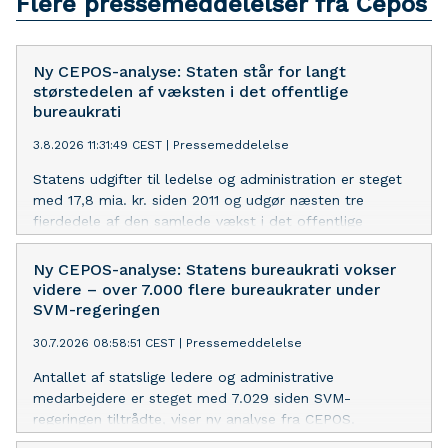
Flere pressemeddelelser fra Cepos
Ny CEPOS-analyse: Staten står for langt
størstedelen af væksten i det offentlige
bureaukrati
3.8.2026 11:31:49 CEST
|
Pressemeddelelse
Statens udgifter til ledelse og administration er steget
med 17,8 mia. kr. siden 2011 og udgør næsten tre
fjerdedele af den samlede vækst i det offentlige
bureaukrati. Der er et betydeligt potentiale for at
frigøre ressourcer til velfærd eller skattelettelser, viser
Ny CEPOS-analyse: Statens bureaukrati vokser
ny CEPOS-analyse
videre – over 7.000 flere bureaukrater under
SVM-regeringen
30.7.2026 08:58:51 CEST
|
Pressemeddelelse
Antallet af statslige ledere og administrative
medarbejdere er steget med 7.029 siden SVM-
regeringen tiltrådte, viser ny analyse fra CEPOS.
Udviklingen går stik imod regeringens egne ambitioner