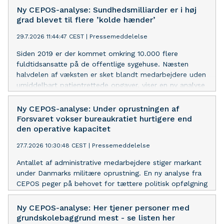
om afbureaukratisering, og CEPOS efterlyser bindende
Ny CEPOS-analyse: Sundhedsmilliarder er i høj
mål for at begrænse væksten i statsadministrationen
grad blevet til flere ’kolde hænder’
29.7.2026 11:44:47 CEST
|
Pressemeddelelse
Siden 2019 er der kommet omkring 10.000 flere
fuldtidsansatte på de offentlige sygehuse. Næsten
halvdelen af væksten er sket blandt medarbejdere uden
umiddelbart patientrettede opgaver, viser en ny analyse
fra CEPOS
Ny CEPOS-analyse: Under oprustningen af
Forsvaret vokser bureaukratiet hurtigere end
den operative kapacitet
27.7.2026 10:30:48 CEST
|
Pressemeddelelse
Antallet af administrative medarbejdere stiger markant
under Danmarks militære oprustning. En ny analyse fra
CEPOS peger på behovet for tættere politisk opfølgning
Ny CEPOS-analyse: Her tjener personer med
grundskolebaggrund mest - se listen her