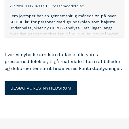
21.7.2026 13:15:34 CEST
|
Pressemeddelelse
Fem jobtyper har en gennemsnitlig månedsløn på over
60.000 kr. for personer med grundskolen som højeste
uddannelse, viser ny CEPOS-analyse. Det ligger langt
over den gennemsnitlige løn på 45.000 kr. om måneden
I vores nyhedsrum kan du læse alle vores
pressemeddelelser, tilgå materiale i form af billeder
og dokumenter samt finde vores kontaktoplysninger.
BESØG VORES NYHEDSRUM