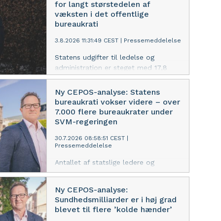
for langt størstedelen af
væksten i det offentlige
bureaukrati
3.8.2026 11:31:49 CEST
|
Pressemeddelelse
Statens udgifter til ledelse og
administration er steget med 17,8
mia. kr. siden 2011 og udgør næsten
tre fjerdedele af den samlede vækst i
Ny CEPOS-analyse: Statens
det offentlige bureaukrati. Der er et
bureaukrati vokser videre – over
betydeligt potentiale for at frigøre
7.000 flere bureaukrater under
ressourcer til velfærd eller
SVM-regeringen
skattelettelser, viser ny CEPOS-
30.7.2026 08:58:51 CEST
|
analyse
Pressemeddelelse
Antallet af statslige ledere og
administrative medarbejdere er
steget med 7.029 siden SVM-
Ny CEPOS-analyse:
regeringen tiltrådte, viser ny analyse
Sundhedsmilliarder er i høj grad
fra CEPOS. Udviklingen går stik imod
blevet til flere ’kolde hænder’
regeringens egne ambitioner om