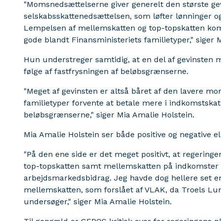
"Momsnedsættelserne giver generelt den største gevi
selskabsskattenedsættelsen, som løfter lønninger og
Lempelsen af mellemskatten og top-topskatten kom
gode blandt Finansministeriets familietyper," siger 
Hun understreger samtidig, at en del af gevinsten 
følge af fastfrysningen af beløbsgrænserne.
"Meget af gevinsten er altså båret af den lavere m
familietyper forvente at betale mere i indkomstskat
beløbsgrænserne," siger Mia Amalie Holstein.
Mia Amalie Holstein
ser både positive og negative e
"På den ene side er det meget positivt, at regeringe
top-topskatten samt mellemskatten på indkomster 
arbejdsmarkedsbidrag. Jeg havde dog hellere set en
mellemskatten, som forslået af VLAK, da Troels Lun
undersøger," siger Mia Amalie Holstein.