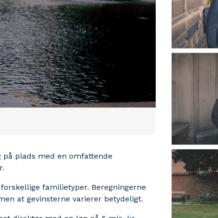
ag på plads med en omfattende
r.
forskellige familietyper. Beregningerne
 men at gevinsterne varierer betydeligt.