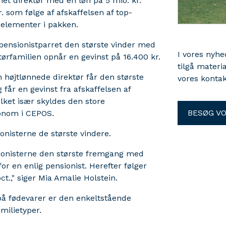
nnet direktør med en løn på 5 mio. kr.
r. som følge af afskaffelsen af top-
 elementer i pakken.
 pensionistparret den største vinder med
I vores nyh
tørfamilien opnår en gevinst på 16.400 kr.
tilgå materi
 højtlønnede direktør får den største
vores kontak
får en gevinst fra afskaffelsen af
ilket især skyldes den store
BESØG V
konom i CEPOS.
onisterne de største vindere.
sionisterne den største fremgang med
for en enlig pensionist. Herefter følger
.," siger Mia Amalie Holstein.
på fødevarer er den enkeltstående
amilietyper.