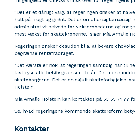
Til gengæld er CEPOS kritisk over for regeringens 
”Det er et dårligt valg, at regeringen ønsker at ha
helt på frugt og grønt. Det er en uhensigtsmæssig i
administrativt helvede for virksomhederne og meget 
mest vækst for skattekronerne,” siger Mia Amalie Ho
Regeringen ønsker desuden bl.a. at bevare chokolad
begrænse rentefradraget.
"Det værste er nok, at regeringen samtidig har til h
fastfryse alle beløbsgrænser i to år. Det alene inddr
skatteborgerne. Det er en skjult skatteforhøjelse, 
Holstein.
Mia Amalie Holstein kan kontaktes på 53 55 71 77
Se, hvad regeringens kommende skattereform betyde
Kontakter