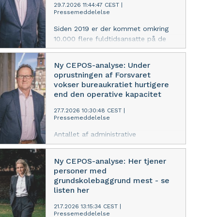
afbureaukratisering, og CEPOS
29.7.2026 11:44:47 CEST
|
Pressemeddelelse
efterlyser bindende mål for at
begrænse væksten i
Siden 2019 er der kommet omkring
statsadministrationen
10.000 flere fuldtidsansatte på de
offentlige sygehuse. Næsten
halvdelen af væksten er sket blandt
Ny CEPOS-analyse: Under
medarbejdere uden umiddelbart
oprustningen af Forsvaret
patientrettede opgaver, viser en ny
vokser bureaukratiet hurtigere
analyse fra CEPOS
end den operative kapacitet
27.7.2026 10:30:48 CEST
|
Pressemeddelelse
Antallet af administrative
medarbejdere stiger markant under
Danmarks militære oprustning. En ny
Ny CEPOS-analyse: Her tjener
analyse fra CEPOS peger på behovet
personer med
for tættere politisk opfølgning
grundskolebaggrund mest - se
listen her
21.7.2026 13:15:34 CEST
|
Pressemeddelelse