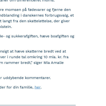
planer om differentieret moms.
lvere momsen på fødevarer og fjerne den
ndblanding i danskernes forbrugsvalg, et
langt fra den skattelettelse, der giver
lstein.
e- og sukkerafgiften, hæve boafgiften og
ensigt at hæve skatterne bredt ved at
iver i runde tal omkring 10 mia. kr. fra
som rammer bredt," siger Mia Amalie
 for uddybende kommentarer.
r for din familie,
her
.