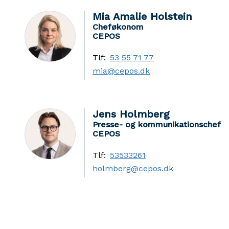
Mia Amalie Holstein
Cheføkonom
CEPOS
Tlf:
53 55 71 77
mia@cepos.dk
Jens Holmberg
Presse- og kommunikationschef
CEPOS
Tlf:
53533261
holmberg@cepos.dk