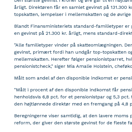
Den største gevinst i kroner og øre går til en højtlø
årligt. Direktøren får en samlet gevinst på 131.300 k
topskatten, lempelser i mellemskatten og de øvrige
Blandt Finansministeriets standard-familietyper er
en gevinst på 21.300 kr. årligt, mens standard-direk
"Alle familietyper vinder på skatteomlægningen. Den
gevinst, primært fordi han undgår top-topskatten og 
mellemskatten. Herefter følger pensionistparret, hv
pensionistcheck," siger Mia Amalie Holstein, chefø
Målt som andel af den disponible indkomst er pensi
"Målt i procent af den disponible indkomst får pen
henholdsvis 6,8 pct. for et pensionistpar og 5,3 pct. 
den højtlønnede direktør med en fremgang på 4,8 pct
Beregningerne viser samtidig, at den lavere moms 
reform, der giver den største gevinst for de fleste f