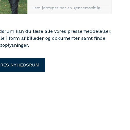
Fem jobtyper har en gennemsnitlig
månedsløn på over 60.000 kr. for
personer med grundskolen som
højeste uddannelse, viser ny CEPOS-
edsrum kan du læse alle vores pressemeddelelser,
analyse. Det ligger langt over den
ale i form af billeder og dokumenter samt finde
gennemsnitlige løn på 45.000 kr. om
måneden
toplysninger.
ORES NYHEDSRUM