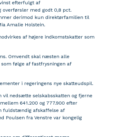
nst efterfulgt af
 overførsler med godt 0,8 pct.
mer derimod kun direktørfamilien til
Mia Amalie Holstein.
modvirkes af højere indkomstskatter som
oms. Omvendt skal næsten alle
 som følge af fastfrysningen af
lementer i regeringens nye skatteudspil.
n vil nedsætte selskabsskatten og fjerne
mellem 641.200 og 777.900 efter
 fuldstændig afskaffelse af
d Poulsen fra Venstre var kongelig