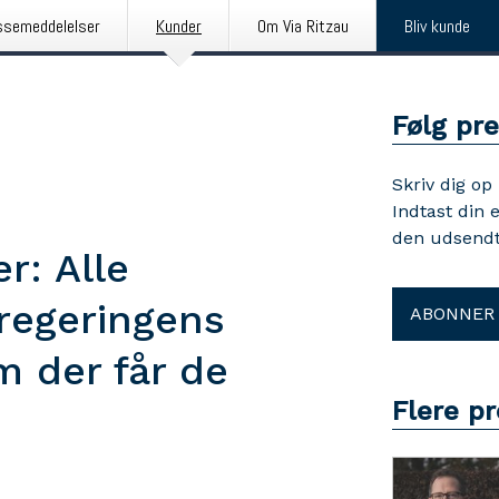
ssemeddelelser
Kunder
Om Via Ritzau
Bliv kunde
Følg pr
Skriv dig op
Indtast din 
den udsendt
r: Alle
 regeringens
ABONNER
m der får de
Flere p