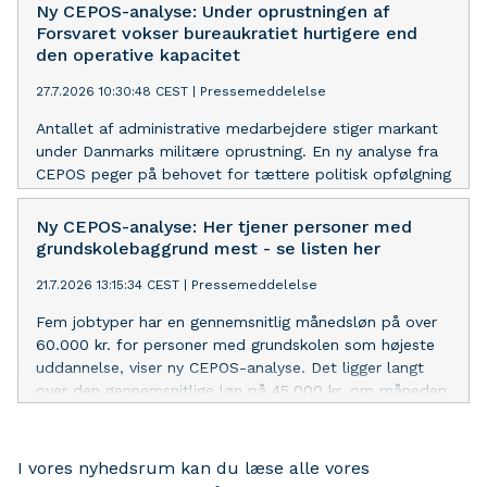
Ny CEPOS-analyse: Under oprustningen af
Forsvaret vokser bureaukratiet hurtigere end
den operative kapacitet
27.7.2026 10:30:48 CEST
|
Pressemeddelelse
Antallet af administrative medarbejdere stiger markant
under Danmarks militære oprustning. En ny analyse fra
CEPOS peger på behovet for tættere politisk opfølgning
Ny CEPOS-analyse: Her tjener personer med
grundskolebaggrund mest - se listen her
21.7.2026 13:15:34 CEST
|
Pressemeddelelse
Fem jobtyper har en gennemsnitlig månedsløn på over
60.000 kr. for personer med grundskolen som højeste
uddannelse, viser ny CEPOS-analyse. Det ligger langt
over den gennemsnitlige løn på 45.000 kr. om måneden
I vores nyhedsrum kan du læse alle vores