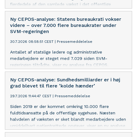
fjerdedele af den samlede vækst i det offentlige
bureaukrati. Der er et betydeligt potentiale for at
frigøre ressourcer til velfærd eller skattelettelser, viser
Ny CEPOS-analyse: Statens bureaukrati vokser
ny CEPOS-analyse
videre – over 7.000 flere bureaukrater under
SVM-regeringen
30.7.2026 08:58:51 CEST
|
Pressemeddelelse
Antallet af statslige ledere og administrative
medarbejdere er steget med 7.029 siden SVM-
regeringen tiltrådte, viser ny analyse fra CEPOS.
Udviklingen går stik imod regeringens egne ambitioner
om afbureaukratisering, og CEPOS efterlyser bindende
Ny CEPOS-analyse: Sundhedsmilliarder er i høj
mål for at begrænse væksten i statsadministrationen
grad blevet til flere ’kolde hænder’
29.7.2026 11:44:47 CEST
|
Pressemeddelelse
Siden 2019 er der kommet omkring 10.000 flere
fuldtidsansatte på de offentlige sygehuse. Næsten
halvdelen af væksten er sket blandt medarbejdere uden
umiddelbart patientrettede opgaver, viser en ny analyse
fra CEPOS