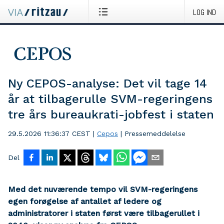
LOG IND
Ny CEPOS-analyse: Det vil tage 14
år at tilbagerulle SVM-regeringens
tre års bureaukrati-jobfest i staten
29.5.2026 11:36:37 CEST
|
Cepos
|
Pressemeddelelse
Del
Med
det nuværende tempo v
il
SVM-regeringens
egen forøgelse af a
ntallet af
l
edere og
administratorer i
staten først være tilbagerullet i