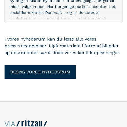
Ny bog af Martin Kyed stiller et ubehageligt spørgsmål
midt i valgkampen: Har borgerlige partier accepteret et
socialdemokratisk Danmark – og er de spredte
valgløfter blot et surrogat for et samlet borgerligt
projekt? Bogen markerer samtidig begyndelsen på et
bredere idépolitisk projekt i Tænketanken Prospekt om
frihed, ansvar og sammenhængskraft i et moderne
I vores nyhedsrum kan du læse alle vores
demokrati.
pressemeddelelser, tilgå materiale i form af billeder
og dokumenter samt finde vores kontaktoplysninger.
BESØG VORES NYHEDSRUM