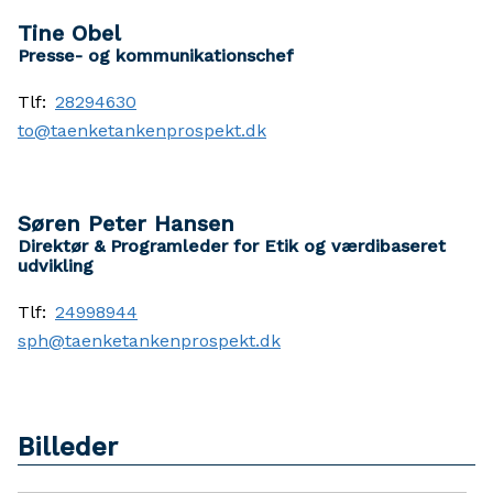
Tine Obel
Presse- og kommunikationschef
Tlf:
28294630
to@taenketankenprospekt.dk
Søren Peter Hansen
Direktør & Programleder for Etik og værdibaseret
udvikling
Tlf:
24998944
sph@taenketankenprospekt.dk
Billeder