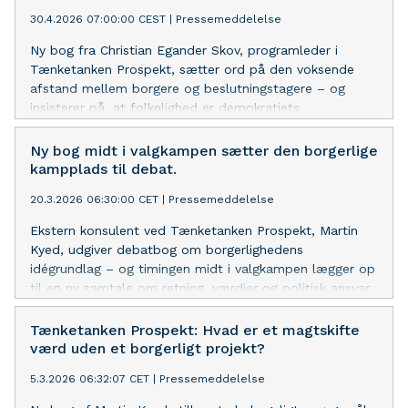
30.4.2026 07:00:00 CEST
|
Pressemeddelelse
Ny bog fra Christian Egander Skov, programleder i
Tænketanken Prospekt, sætter ord på den voksende
afstand mellem borgere og beslutningstagere – og
insisterer på, at folkelighed er demokratiets
forudsætning.
Ny bog midt i valgkampen sætter den borgerlige
kampplads til debat.
20.3.2026 06:30:00 CET
|
Pressemeddelelse
Ekstern konsulent ved Tænketanken Prospekt, Martin
Kyed, udgiver debatbog om borgerlighedens
idégrundlag – og timingen midt i valgkampen lægger op
til en ny samtale om retning, værdier og politisk ansvar.
Tænketanken Prospekt: Hvad er et magtskifte
værd uden et borgerligt projekt?
5.3.2026 06:32:07 CET
|
Pressemeddelelse