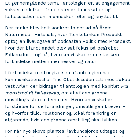
Et gennemgående tema i antologien er, at engagement
vokser nedefra – fra de steder, landskaber og
fællesskaber, som mennesker føler sig knyttet til.
Den tanke blev helt konkret foldet ud på årets
Naturmøde i Hirtshals, hvor Tænketanken Prospekt
optog en liveudgave af podcasten Politik med Prospekt,
hvor der blandt andet blev sat fokus på begrebet
Folkenatur – og på, hvordan vi skaber en stærkere
forbindelse mellem mennesker og natur.
I forbindelse med udgivelsen af antologien har
kommunikationschef Tine Obel desuden talt med Jakob
Vest Arler, der bidrager til antologien med kapitlet
Fra
modstand til fællesskab
, om et af den grønne
omstillings store dilemmaer: Hvordan vi skaber
forståelse for de forandringer, omstillingen kræver –
og hvorfor tillid, relationer og lokal forankring er
afgørende, hvis den grønne omstilling skal lykkes.
For når nye skove plantes, lavbundsjorde udtages og