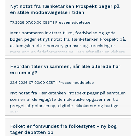
Nyt notat fra Tænketanken Prospekt peger på
en stille modbevægelse i tiden
7.7.2026 07:00:00 CEST
|
Pressemeddelelse
Mens sommeren inviterer til ro, fordybelse og gode
bøger, peger et nyt notat fra Tænketanken Prospekt på,
at længslen efter nærvær, grænser og forankring er
mere end en feriefornemmelse. Den afspejler en dybere
kulturel bevægelse, som kan få betydning for både
fællesskaber og folkestyre.
Hvordan taler vi sammen, når alle allerede har
en mening?
22.6.2026 07:00:00 CEST
|
Pressemeddelelse
Nyt notat fra Tænketanken Prospekt peger på samtalen
som en af de vigtigste demokratiske opgaver i en tid
præget af polarisering, digitale ekkokamre og hurtige
svar.
Folket er forsvundet fra folkestyret – ny bog
tager debatten op