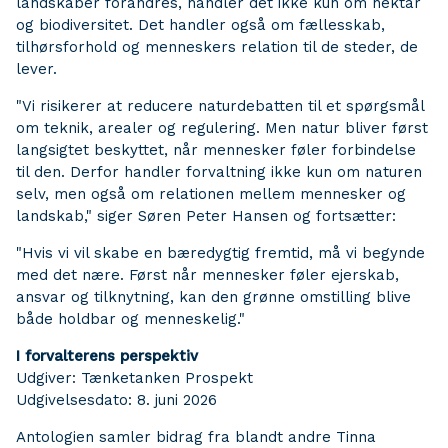
landskaber forandres, handler det ikke kun om hektar
og biodiversitet. Det handler også om fællesskab,
tilhørsforhold og menneskers relation til de steder, de
lever.
"Vi risikerer at reducere naturdebatten til et spørgsmål
om teknik, arealer og regulering. Men natur bliver først
langsigtet beskyttet, når mennesker føler forbindelse
til den. Derfor handler forvaltning ikke kun om naturen
selv, men også om relationen mellem mennesker og
landskab," siger Søren Peter Hansen og fortsætter:
"Hvis vi vil skabe en bæredygtig fremtid, må vi begynde
med det nære. Først når mennesker føler ejerskab,
ansvar og tilknytning, kan den grønne omstilling blive
både holdbar og menneskelig."
I forvalterens perspektiv
Udgiver: Tænketanken Prospekt
Udgivelsesdato: 8. juni 2026
Antologien samler bidrag fra blandt andre Tinna