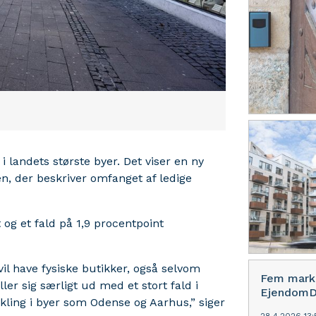
landets største byer. Det viser en ny
, der beskriver omfanget af ledige
t og et fald på 1,9 procentpoint
vil have fysiske butikker, også selvom
Fem marka
er sig særligt ud med et stort fald i
EjendomD
ling i byer som Odense og Aarhus,” siger