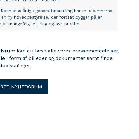
:56:37 CEST
|
Pressemeddelelse
boliger i København.
Danmarks årlige generalforsamling har medlemmerne
en ny hovedbestyrelse, der fortsat bygger på en
 af mangeårig erfaring og nye profiler.
edsrum kan du læse alle vores pressemeddelelser,
ale i form af billeder og dokumenter samt finde
toplysninger.
ORES NYHEDSRUM