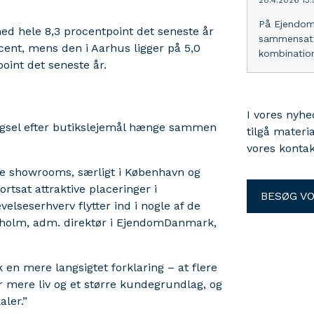
28.4.2026 13
På Ejendom
d hele 8,3 procentpoint det seneste år
sammensat 
ocent, mens den i Aarhus ligger på 5,0
kombination
point det seneste år.
I vores nyh
rgsel efter butikslejemål hænge sammen
tilgå materi
vores kontak
ske showrooms, særligt i København og
tsat attraktive placeringer i
BESØG V
elseserhverv flytter ind i nogle af de
enholm, adm. direktør i EjendomDanmark,
k en mere langsigtet forklaring – at flere
r mere liv og et større kundegrundlag, og
aler.”