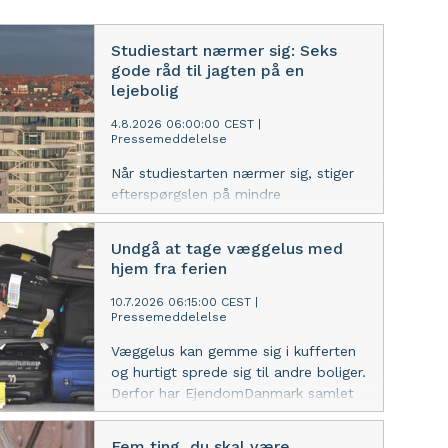
Studiestart nærmer sig: Seks
gode råd til jagten på en
lejebolig
4.8.2026 06:00:00 CEST
|
Pressemeddelelse
Når studiestarten nærmer sig, stiger
efterspørgslen på mindre
lejeboliger. EjendomDanmark har
samlet en række råd til, hvordan du
Undgå at tage væggelus med
finder bolig og undgår de typiske
hjem fra ferien
faldgruber.
10.7.2026 06:15:00 CEST
|
Pressemeddelelse
Væggelus kan gemme sig i kufferten
og hurtigt sprede sig til andre boliger.
Derfor har EjendomDanmark samlet
fire gode råd til, hvordan du undgår
at få dem med hjem fra
Fem ting, du skal være