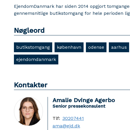
EjendomDanmark har siden 2014 opgjort tomgangen 
gennemsnitlige butikstomgang for hele perioden lig
Nøgleord
butikstomgang
københavn
odense
aarhus
ejendomdanmark
Kontakter
Amalie Dvinge Agerbo
Senior pressekonsulent
Tlf:
30207441
ama@ejd.dk