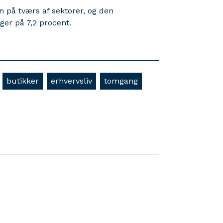
på tværs af sektorer, og den
ger på 7,2 procent.
butikker
erhvervsliv
tomgang