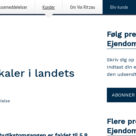
ssemeddelelser
Kunder
Om Via Ritzau
Bliv kunde
Følg pr
Ejendo
Skriv dig op
Indtast din 
aler i landets
den udsendt
ABONNER
lelse
Flere p
Ejendo
utikstomgangen er faldet til 5,8