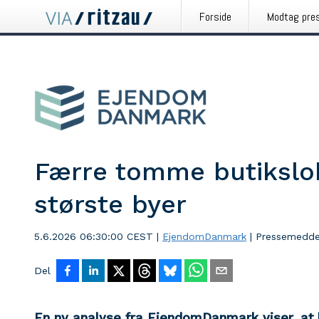
Forside
Modtag pre
Færre tomme butikslok
største byer
5.6.2026 06:30:00 CEST
|
EjendomDanmark
|
Pressemedde
Del
En ny analyse fra EjendomDanmark viser, at b