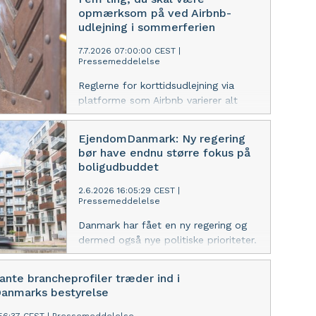
sommerferien.
opmærksom på ved Airbnb-
udlejning i sommerferien
7.7.2026 07:00:00 CEST
|
Pressemeddelelse
Reglerne for korttidsudlejning via
platforme som Airbnb varierer alt
efter boligtype, og som vært har du
stadig ansvaret, hvis noget går galt.
EjendomDanmark: Ny regering
Her er EjendomDanmarks fem gode
bør have endnu større fokus på
råd til dig, der overvejer at udleje din
boligudbuddet
bolig i sommerferien.
2.6.2026 16:05:29 CEST
|
Pressemeddelelse
Danmark har fået en ny regering og
dermed også nye politiske prioriteter.
Hos EjendomDanmark glæder man
sig over, at planerne om et
nte brancheprofiler træder ind i
huslejeloft er droppet, men efterlyser
anmarks bestyrelse
et større fokus på at få tiltrukket
investeringer til de nødvendige