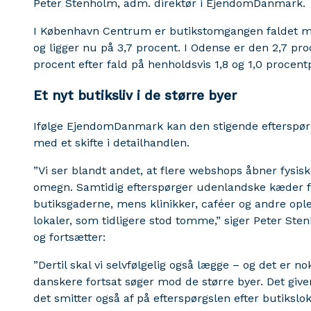
Peter Stenholm, adm. direktør i EjendomDanmark.
I København Centrum er butikstomgangen faldet me
og ligger nu på 3,7 procent. I Odense er den 2,7 pr
procent efter fald på henholdsvis 1,8 og 1,0 procent
Et nyt butiksliv i de større byer
Ifølge EjendomDanmark kan den stigende efterspø
med et skifte i detailhandlen.
”Vi ser blandt andet, at flere webshops åbner fysi
omegn. Samtidig efterspørger udenlandske kæder for
butiksgaderne, mens klinikker, caféer og andre oplev
lokaler, som tidligere stod tomme,” siger Peter St
og fortsætter:
”Dertil skal vi selvfølgelig også lægge – og det er no
danskere fortsat søger mod de større byer. Det give
det smitter også af på efterspørgslen efter butikslok