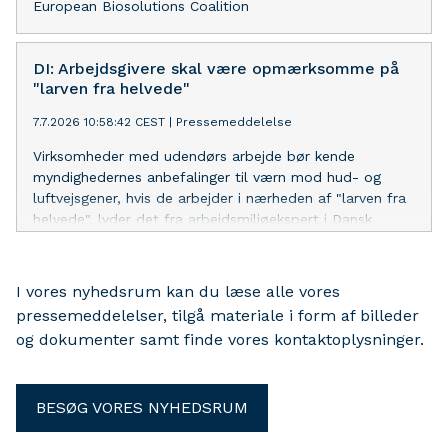
European Biosolutions Coalition
DI: Arbejdsgivere skal være opmærksomme på
"larven fra helvede"
7.7.2026 10:58:42 CEST
|
Pressemeddelelse
Virksomheder med udendørs arbejde bør kende
myndighedernes anbefalinger til værn mod hud- og
luftvejsgener, hvis de arbejder i nærheden af "larven fra
helvede", lyder det fra arbejdsmiljøekspert i Dansk
Industri.
I vores nyhedsrum kan du læse alle vores
pressemeddelelser, tilgå materiale i form af billeder
og dokumenter samt finde vores kontaktoplysninger.
BESØG VORES NYHEDSRUM