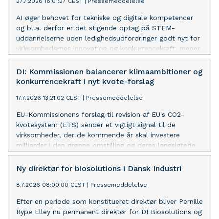
27.7.2026 18:01:27 CEST
|
Pressemeddelelse
AI øger behovet for tekniske og digitale kompetencer
og bl.a. derfor er det stigende optag på STEM-
uddannelserne uden ledighedsudfordringer godt nyt for
virksomhedernes innovation og konkurrencekraft, mener
DI’s underdirektør.
DI: Kommissionen balancerer klimaambitioner og
konkurrencekraft i nyt kvote-forslag
17.7.2026 13:21:02 CEST
|
Pressemeddelelse
EU-Kommissionens forslag til revision af EU's CO2-
kvotesystem (ETS) sender et vigtigt signal til de
virksomheder, der de kommende år skal investere
milliarder i den grønne omstilling og deres langsigtede
konkurrencekraft, lyder det fra DI.
Ny direktør for biosolutions i Dansk Industri
8.7.2026 08:00:00 CEST
|
Pressemeddelelse
Efter en periode som konstitueret direktør bliver Pernille
Rype Elley nu permanent direktør for DI Biosolutions og