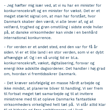
- Jeg hæfter mig især ved, at vi nu har en minister for
konkurrencekraft og en minister for vækst. Det er et
meget stærkt signal om, at man har forstået, hvor
Danmark skaber den værdi, vi alle lever af, og at
velfærd, tryghed og grøn omstilling i sidste ende hviler
på, at danske virksomheder kan vinde i en benhård
international konkurrence.
- For verden er et andet sted, end den var for få år
siden. Vi er et lille land i en stor verden, som vi er dybt
afhængige af. Og i en så urolig tid er bl.a.
konkurrencekraft, vækst, digitalisering, forsvar og
energi ikke adskilte dagsordener. Det handler i høj grad
om, hvordan vi fremtidssikrer Danmark.
- Det kræver selvfølgelig en masse hårdt arbejde og
ikke mindst, at planerne bliver til handling. Vi ser frem
til fortsat meget tæt samarbejde og til at invitere
ministrene med til at opleve Danmarks fantastiske
virksomheders virkelighed helt tæt på. Vi står altid klar