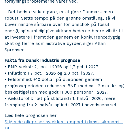
forsyningsproblemerne varer ved.
- Det bedste vi kan gøre, er at gøre Danmark mere
robust: Sætte tempo på den grønne omstilling, så vi
bliver mindre sårbare over for prischok på fossil
energi, og samtidig give virksomhederne bedre vilkår til
at investere i fremtiden gennem en konkurrencedygtig
skat og færre administrative byrder, siger Allan
Sørensen.
Fakta fra Dansk Industris prognose
• BNP-vækst: 2,1 pct. i 2026 og 1,7 pct. i 2027.
• Inflation: 1,7 pct. i 2026 og 2,0 pct. i 2027.
• Følsomhed: +10 dollar på olieprisen gennem
prognoseperioden reducerer BNP med ca. 12 mia. kr. og
beskæftigelsen med godt 11.000 personer i 2027.
• Vækstprofil: Tæt på stilstand i 1. halvår 2026, mere
fremgang fra 2. halvår og ind i 2027 i hovedscenariet.
Læs hele prognosen her
Stigende oliepriser svækker tempoet i dansk økonomi -
DI