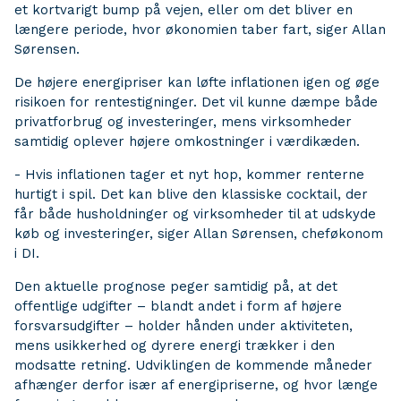
et kortvarigt bump på vejen, eller om det bliver en
længere periode, hvor økonomien taber fart, siger Allan
Sørensen.
De højere energipriser kan løfte inflationen igen og øge
risikoen for rentestigninger. Det vil kunne dæmpe både
privatforbrug og investeringer, mens virksomheder
samtidig oplever højere omkostninger i værdikæden.
- Hvis inflationen tager et nyt hop, kommer renterne
hurtigt i spil. Det kan blive den klassiske cocktail, der
får både husholdninger og virksomheder til at udskyde
køb og investeringer, siger Allan Sørensen, cheføkonom
i DI.
Den aktuelle prognose peger samtidig på, at det
offentlige udgifter – blandt andet i form af højere
forsvarsudgifter – holder hånden under aktiviteten,
mens usikkerhed og dyrere energi trækker i den
modsatte retning. Udviklingen de kommende måneder
afhænger derfor især af energipriserne, og hvor længe