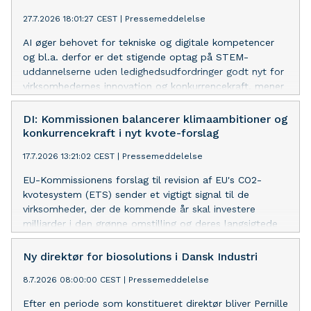
27.7.2026 18:01:27 CEST
|
Pressemeddelelse
AI øger behovet for tekniske og digitale kompetencer
og bl.a. derfor er det stigende optag på STEM-
uddannelserne uden ledighedsudfordringer godt nyt for
virksomhedernes innovation og konkurrencekraft, mener
DI’s underdirektør.
DI: Kommissionen balancerer klimaambitioner og
konkurrencekraft i nyt kvote-forslag
17.7.2026 13:21:02 CEST
|
Pressemeddelelse
EU-Kommissionens forslag til revision af EU's CO2-
kvotesystem (ETS) sender et vigtigt signal til de
virksomheder, der de kommende år skal investere
milliarder i den grønne omstilling og deres langsigtede
konkurrencekraft, lyder det fra DI.
Ny direktør for biosolutions i Dansk Industri
8.7.2026 08:00:00 CEST
|
Pressemeddelelse
Efter en periode som konstitueret direktør bliver Pernille