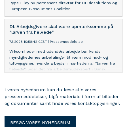
Rype Elley nu permanent direktør for DI Biosolutions og
European Biosolutions Coalition
DI: Arbejdsgivere skal være opmærksomme på
"larven fra helvede"
7.7.2026 10:58:42 CEST
|
Pressemeddelelse
Virksomheder med udendørs arbejde bør kende
myndighedernes anbefalinger til værn mod hud- og
luftvejsgener, hvis de arbejder i nærheden af "larven fra
helvede", lyder det fra arbejdsmiljøekspert i Dansk
Industri.
I vores nyhedsrum kan du læse alle vores
pressemeddelelser, tilgå materiale i form af billeder
og dokumenter samt finde vores kontaktoplysninger.
BESØG VORES NYHEDSRUM