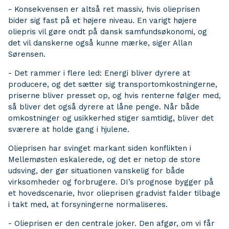
- Konsekvensen er altså ret massiv, hvis olieprisen
bider sig fast på et højere niveau. En varigt højere
oliepris vil gøre ondt på dansk samfundsøkonomi, og
det vil danskerne også kunne mærke, siger Allan
Sørensen.
- Det rammer i flere led: Energi bliver dyrere at
producere, og det sætter sig transportomkostningerne,
priserne bliver presset op, og hvis renterne følger med,
så bliver det også dyrere at låne penge. Når både
omkostninger og usikkerhed stiger samtidig, bliver det
sværere at holde gang i hjulene.
Olieprisen har svinget markant siden konflikten i
Mellemøsten eskalerede, og det er netop de store
udsving, der gør situationen vanskelig for både
virksomheder og forbrugere. DI’s prognose bygger på
et hovedscenarie, hvor olieprisen gradvist falder tilbage
i takt med, at forsyningerne normaliseres.
- Olieprisen er den centrale joker. Den afgør, om vi får