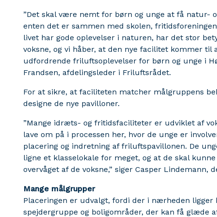
”Det skal være nemt for børn og unge at få natur- o
enten det er sammen med skolen, fritidsforeningen e
livet har gode oplevelser i naturen, har det stor be
voksne, og vi håber, at den nye facilitet kommer til
udfordrende friluftsoplevelser for børn og unge i H
Frandsen, afdelingsleder i Friluftsrådet.
For at sikre, at faciliteten matcher målgruppens be
designe de nye pavilloner.
”Mange idræts- og fritidsfaciliteter er udviklet af vo
lave om på i processen her, hvor de unge er involvere
placering og indretning af friluftspavillonen. De ung
ligne et klasselokale for meget, og at de skal kunne
overvåget af de voksne,” siger Casper Lindemann, de
Mange målgrupper
Placeringen er udvalgt, fordi der i nærheden ligger 
spejdergruppe og boligområder, der kan få glæde af f