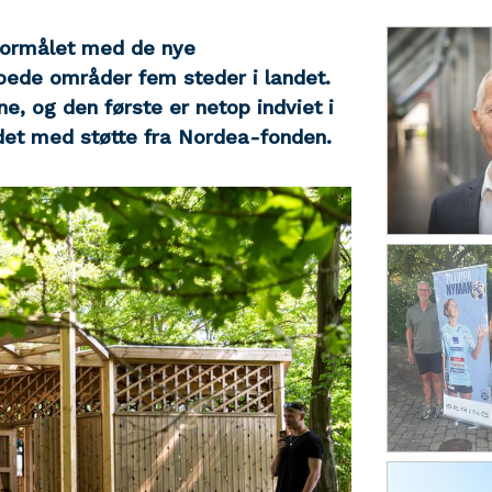
 formålet med de nye
eboede områder fem steder i landet.
ne, og den første er netop indviet i
det med støtte fra Nordea-fonden.