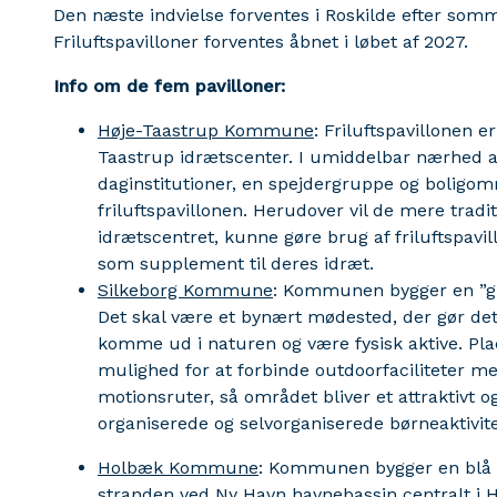
Den næste indvielse forventes i Roskilde efter somm
Friluftspavilloner forventes åbnet i løbet af 2027.
Info om de fem pavilloner:
Høje-Taastrup Kommune
: Friluftspavillonen 
Taastrup idrætscenter. I umiddelbar nærhed af
daginstitutioner, en spejdergruppe og boligom
friluftspavillonen. Herudover vil de mere tradi
idrætscentret, kunne gøre brug af friluftspavil
som supplement til deres idræt.
Silkeborg Kommune
: Kommunen bygger en ”grø
Det skal være et bynært mødested, der gør det 
komme ud i naturen og være fysisk aktive. Pla
mulighed for at forbinde outdoorfaciliteter m
motionsruter, så området bliver et attraktivt 
organiserede og selvorganiserede børneaktivite
Holbæk Kommune
: Kommunen bygger en blå f
stranden ved Ny Havn havnebassin centralt i H