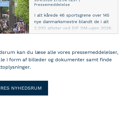
28.6.2026 21:12:06 CEST
|
Pressemeddelelse
I alt kårede 46 sportsgrene over 145
nye danmarksmestre blandt de i alt
2.200 atleter ved DIF DM-ugen 2026.
Få overblikket her.
edsrum kan du læse alle vores pressemeddelelser,
ale i form af billeder og dokumenter samt finde
toplysninger.
ORES NYHEDSRUM