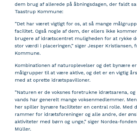
dem brug af allerede på åbningsdagen, der faldt 
Taastrup Kommune:
”Det har været vigtigt for os, at så mange målgrup
facilitet. Også nogle af dem, der ellers ikke komme
brugere af idrætscentret muligheden for at rykke de
stor værdi i placeringen,” siger Jesper Kristiansen, 
Kommune.
Kombinationen af naturoplevelser og det bynære er he
målgrupper til at være aktive, og det er en vigtig år
med at oprette idrætspavilloner.
”Naturen er de voksnes foretrukne idrætsarena, og v
vands har generelt mange voksenmedlemmer. Men v
her spiller bynære faciliteter en central rolle. Med d
rammer for idrætsforeninger og alle andre, der øns
aktiviteter med børn og unge,” siger Nordea-fonden
Müller.