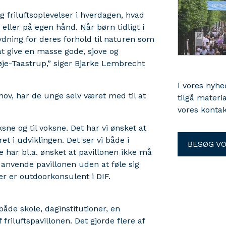
g friluftsoplevelser i hverdagen, hvad
ller på egen hånd. Når børn tidligt i
tydning for deres forhold til naturen som
 at give en masse gode, sjove og
øje-Taastrup,” siger Bjarke Lembrecht
I vores nyh
hov, har de unge selv været med til at
tilgå materi
vores kontak
ksne og til voksne. Det har vi ønsket at
t i udviklingen. Det ser vi både i
BESØG V
e har bl.a. ønsket at pavillonen ikke må
 anvende pavillonen uden at føle sig
r er outdoorkonsulent i DIF.
både skole, daginstitutioner, en
riluftspavillonen. Det gjorde flere af