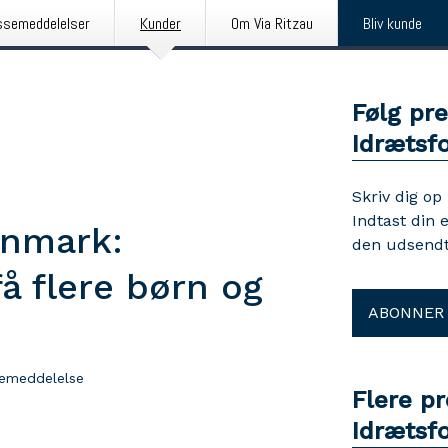
ssemeddelelser
Kunder
Om Via Ritzau
Bliv kunde
Følg pr
Idrætsf
Skriv dig op
Indtast din 
Danmark:
den udsendt
få flere børn og
ABONNER
semeddelelse
Flere p
Idrætsf