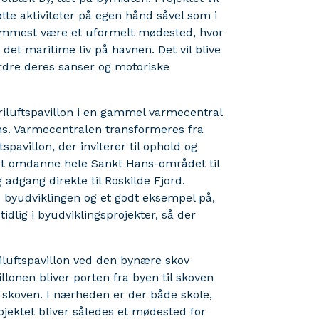
tte aktiviteter på egen hånd såvel som i
fremmest være et uformelt mødested, hvor
et maritime liv på havnen. Det vil blive
rdre deres sanser og motoriske
iluftspavillon i en gammel varmecentral
ans. Varmecentralen transformeres fra
tspavillon, der inviterer til ophold og
at omdanne hele Sankt Hans-området til
dgang direkte til Roskilde Fjord.
le byudviklingen og et godt eksempel på,
idlig i byudviklingsprojekter, så der
iluftspavillon ved den bynære skov
llonen bliver porten fra byen til skoven
i skoven. I nærheden er der både skole,
ojektet bliver således et mødested for