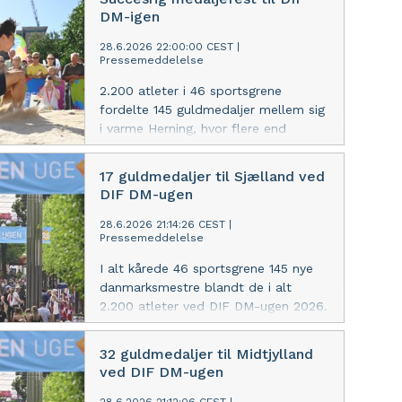
hjælpe unge langt fra job og
DM-igen
uddannelse godt videre i livet.
28.6.2026 22:00:00 CEST
|
Pressemeddelelse
2.200 atleter i 46 sportsgrene
fordelte 145 guldmedaljer mellem sig
i varme Herning, hvor flere end
150.000 tilskuere og endnu flere DR-
seere rundt om i Danmark så med.
17 guldmedaljer til Sjælland ved
DIF DM-ugen
28.6.2026 21:14:26 CEST
|
Pressemeddelelse
I alt kårede 46 sportsgrene 145 nye
danmarksmestre blandt de i alt
2.200 atleter ved DIF DM-ugen 2026.
Få overblikket her.
32 guldmedaljer til Midtjylland
ved DIF DM-ugen