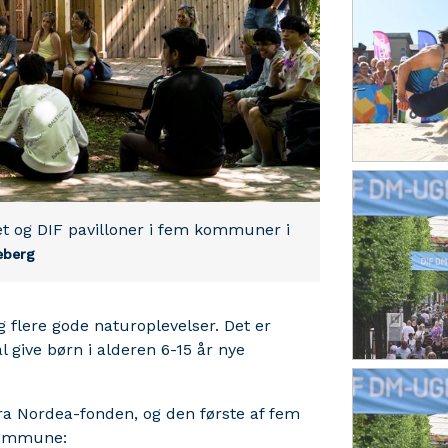
et og DIF pavilloner i fem kommuner i
eberg
g flere gode naturoplevelser. Det er
al give børn i alderen 6-15 år nye
fra Nordea-fonden, og den første af fem
 Kommune: