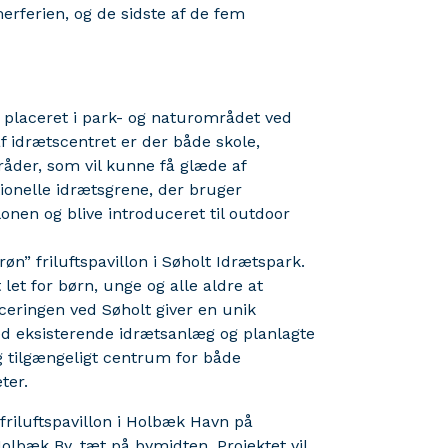
erferien, og de sidste af de fem
er placeret i park- og naturområdet ved
 idrætscentret er der både skole,
råder, som vil kunne få glæde af
tionelle idrætsgrene, der bruger
lonen og blive introduceret til outdoor
n” friluftspavillon i Søholt Idrætspark.
let for børn, unge og alle aldre at
ceringen ved Søholt giver en unik
ed eksisterende idrætsanlæg og planlagte
og tilgængeligt centrum for både
ter.
riluftspavillon i Holbæk Havn på
olbæk By, tæt på bymidten. Projektet vil