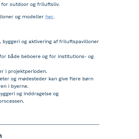
or outdoor og friluftsliv.
ationer og modeller
her
.
 byggeri og aktivering af friluftspavilloner
for både beboere og for institutions- og
r i projektperioden.
teter og mødesteder kan give flere børn
ren i byerne.
byggeri og inddragelse og
processen.
n