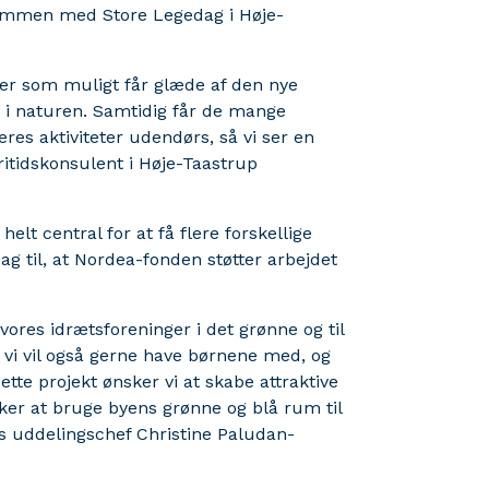
sammen med Store Legedag i Høje-
per som muligt får glæde af den nye
r i naturen. Samtidig får de mange
res aktiviteter udendørs, så vi ser en
fritidskonsulent i Høje-Taastrup
lt central for at få flere forskellige
sag til, at Nordea-fonden støtter arbejdet
ores idrætsforeninger i det grønne og til
i vil også gerne have børnene med, og
ette projekt ønsker vi at skabe attraktive
ker at bruge byens grønne og blå rum til
s uddelingschef Christine Paludan-