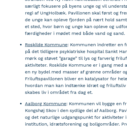
særligt fokusere på byens unge og vil understø
regi af UngHolbæk. Pavillonen skal først og 
de unge kan opleve fjorden på nært hold samt d
et sted, hvor børn og unge kan opleve og udfo
færdigheder i mødet med både vand og sand.
Roskilde Kommune
: Kommunen indretter en fr
på det tidligere psykiatriske hospital Sankt H
mørk og støvet ”garage” til lys og farverig friluf
aktiviteter. Roskilde Kommune er i gang med 
en ny bydel med masser af grønne områder og a
Friluftspavillonen bliver en katalysator for he
hvordan man kan indtænke idræt og friluftsliv t
skabes liv i området fra dag et.
Aalborg Kommune
: Kommunen vil bygge en fr
Kongshøj Skov i den sydlige del af Aalborg. Pavi
og det naturlige udgangspunkt for aktiviteter 
institution, idrætsforening og boligområder. Pr