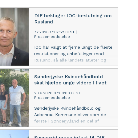
DIF beklager IOC-beslutning om
Rusland
7.7.2026 17:07:52 CEST
|
Pressemeddelelse
IOC har valgt at fjerne langt de fleste
restriktioner og anbefalinger mod
Rusland, så alle landets atleter og
officials fremover kan deltage i OL-
kvalifikationen og til OL. DIF er uenig
Sønderjyske Kvindehåndbold
i beslutningen.
skal hjælpe unge videre i livet
29.6.2026 07:00:00 CEST
|
Pressemeddelelse
Sønderjyske Kvindehåndbold og
Aabenraa Kommune bliver som de
første i Sønderjylland en del af
Startblokken – et initiativ under
Danmarks Idrætsforbund, der skal
Succesrig medaljefest til DIF