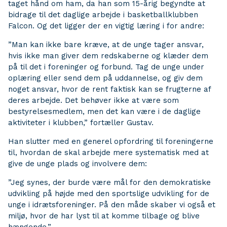
taget hånd om ham, da han som 15-årig begyndte at
bidrage til det daglige arbejde i basketballklubben
Falcon. Og det ligger der en vigtig læring i for andre:
”Man kan ikke bare kræve, at de unge tager ansvar,
hvis ikke man giver dem redskaberne og klæder dem
på til det i foreninger og forbund. Tag de unge under
oplæring eller send dem på uddannelse, og giv dem
noget ansvar, hvor de rent faktisk kan se frugterne af
deres arbejde. Det behøver ikke at være som
bestyrelsesmedlem, men det kan være i de daglige
aktiviteter i klubben,” fortæller Gustav.
Han slutter med en generel opfordring til foreningerne
til, hvordan de skal arbejde mere systematisk med at
give de unge plads og involvere dem:
”Jeg synes, der burde være mål for den demokratiske
udvikling på højde med den sportslige udvikling for de
unge i idrætsforeninger. På den måde skaber vi også et
miljø, hvor de har lyst til at komme tilbage og blive