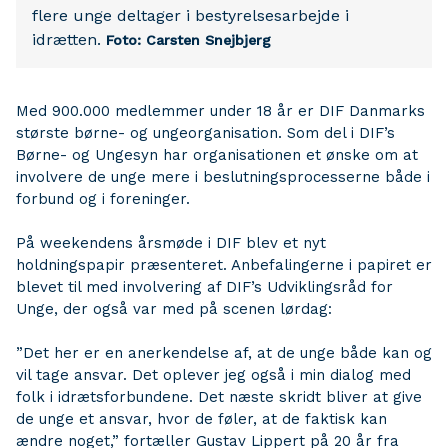
flere unge deltager i bestyrelsesarbejde i
idrætten.
Foto: Carsten Snejbjerg
Med 900.000 medlemmer under 18 år er DIF Danmarks
største børne- og ungeorganisation. Som del i DIF’s
Børne- og Ungesyn har organisationen et ønske om at
involvere de unge mere i beslutningsprocesserne både i
forbund og i foreninger.
På weekendens årsmøde i DIF blev et nyt
holdningspapir præsenteret. Anbefalingerne i papiret er
blevet til med involvering af DIF’s Udviklingsråd for
Unge, der også var med på scenen lørdag:
”Det her er en anerkendelse af, at de unge både kan og
vil tage ansvar. Det oplever jeg også i min dialog med
folk i idrætsforbundene. Det næste skridt bliver at give
de unge et ansvar, hvor de føler, at de faktisk kan
ændre noget,” fortæller Gustav Lippert på 20 år fra