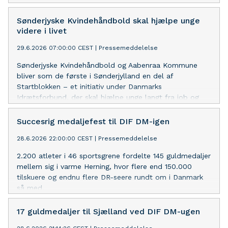
Sønderjyske Kvindehåndbold skal hjælpe unge
videre i livet
29.6.2026 07:00:00 CEST
|
Pressemeddelelse
Sønderjyske Kvindehåndbold og Aabenraa Kommune
bliver som de første i Sønderjylland en del af
Startblokken – et initiativ under Danmarks
Idrætsforbund, der skal hjælpe unge langt fra job og
uddannelse godt videre i livet.
Succesrig medaljefest til DIF DM-igen
28.6.2026 22:00:00 CEST
|
Pressemeddelelse
2.200 atleter i 46 sportsgrene fordelte 145 guldmedaljer
mellem sig i varme Herning, hvor flere end 150.000
tilskuere og endnu flere DR-seere rundt om i Danmark
så med.
17 guldmedaljer til Sjælland ved DIF DM-ugen