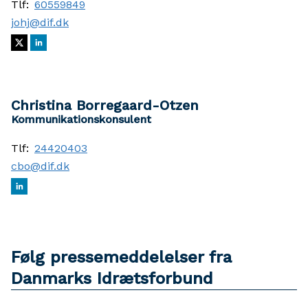
Tlf:
60559849
johj@dif.dk
Christina Borregaard-Otzen
Kommunikationskonsulent
Tlf:
24420403
cbo@dif.dk
Følg pressemeddelelser fra
Danmarks Idrætsforbund