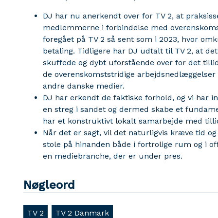
DJ har nu anerkendt over for TV 2, at praksiss
medlemmerne i forbindelse med overenskomst
foregået på TV 2 så sent som i 2023, hvor o
betaling. Tidligere har DJ udtalt til TV 2, at de
skuffede og dybt uforstående over for det till
de overenskomststridige arbejdsnedlæggelser o
andre danske medier.
DJ har erkendt de faktiske forhold, og vi har i
en streg i sandet og dermed skabe et fundament
har et konstruktivt lokalt samarbejde med tilli
Når det er sagt, vil det naturligvis kræve tid o
stole på hinanden både i fortrolige rum og i of
en mediebranche, der er under pres.
Nøgleord
TV 2
TV 2 Danmark