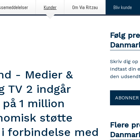
ssemeddelelser
Kunder
Om Via Ritzau
Bliv kunde
Følg pr
Danmar
Skriv dig op
Indtast din 
nd - Medier &
den udsendt
 TV 2 indgår
ABONNER
 på 1 million
onomisk støtte
Flere p
i forbindelse med
Danmar