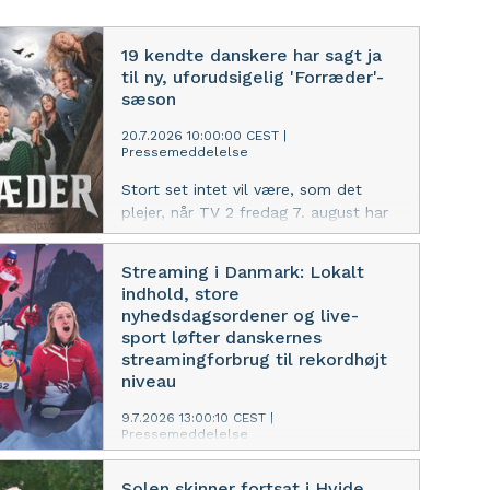
19 kendte danskere har sagt ja
til ny, uforudsigelig 'Forræder'-
sæson
20.7.2026 10:00:00 CEST
|
Pressemeddelelse
Stort set intet vil være, som det
plejer, når TV 2 fredag 7. august har
premiere på fjerde sæson af
'Forræder'. 19 kendte danskere flytter
Streaming i Danmark: Lokalt
ind i nye 'Forræder'-omgivelser, hvor
indhold, store
de sammen skal skrive et helt nyt
nyhedsdagsordener og live-
kapitel i mysterieføljetonen.
sport løfter danskernes
streamingforbrug til rekordhøjt
niveau
9.7.2026 13:00:10 CEST
|
Pressemeddelelse
I første halvår 2026 når danskernes
Solen skinner fortsat i Hvide