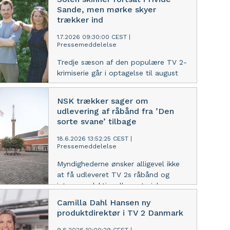
streamingforbrug igen nye
Sande, men mørke skyer
højder, idet hver dansker i gennemsnit
trækker ind
bruger 1 time og 24 minutter dagligt
på at streame. Det er 4 minutter
1.7.2026 09:30:00 CEST
|
mere end i samme periode de to
Pressemeddelelse
foregående år.
Tredje sæson af den populære TV 2-
krimiserie går i optagelse til august
NSK trækker sager om
udlevering af råbånd fra ’Den
sorte svane’ tilbage
18.6.2026 13:52:25 CEST
|
Pressemeddelelse
Myndighederne ønsker alligevel ikke
at få udleveret TV 2s råbånd og
interne redaktionelle materiale.
Camilla Dahl Hansen ny
produktdirektør i TV 2 Danmark