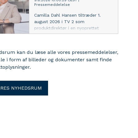
9.6.2026 10:00:29 CEST
|
Pressemeddelelse
Camilla Dahl Hansen tiltræder 1.
august 2026 i TV 2 som
produktdirektør i en nyoprettet
direktionsstilling, der skal sikre en
fælles retning for den samlede
brugeroplevelse i TV 2.
edsrum kan du læse alle vores pressemeddelelser,
ale i form af billeder og dokumenter samt finde
toplysninger.
ORES NYHEDSRUM