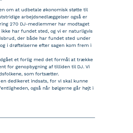
en om at udbetale økonomisk støtte til
stridige arbejdsnedlæggelser også er
mkring 270 DJ-medlemmer har modtaget
t ikke har fundet sted, og vi er naturligvis
idsbrud, der både har fundet sted under
g i drøftelserne efter sagen kom frem i
ndgået et forlig med det formål at trække
 for genopbygning af tilliden til DJ. Vi
dsfolkene, som fortsætter.
g en dedikeret indsats, for vi skal kunne
fentligheden, også når bølgerne går højt i