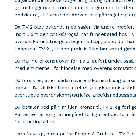
pågældende praksis udgør et groft og uacceptabel
grundlæggende rammer, der er afgørende for den 
endvidere, at forbundet derved har pådraget sig org
Da TV 2 blev bekendt med sagen via andre medier, va
ind til, om den praksis også har fundet sted hos TV
overenskomststridige arbejdsnedlæggelser, der har
tidspunkt TV 2 i, at den praksis ikke har været gæld
DJ har nu erkendt over for TV 2, at forbundet også t
medlemmerne i forbindelse med overenskomststrid
DJ forsikrer, at en sådan overenskomststridig praksi
ophørt. DJ vil ikke fremadrettet yde økonomisk stø
eventuelle overenskomststridige arbejdsnedlæggel
DJ betaler bod på 1 million kroner til TV 2, og forlige
Parterne har valgt at indgå et forlig med det formål 
forhandlingsklima.
Lars Novrup, direktør for People & Culture i TV 2, si