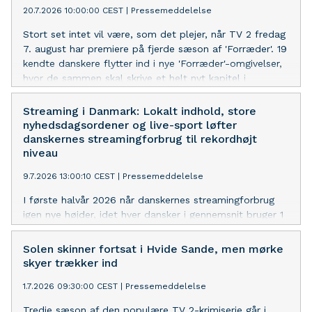
20.7.2026 10:00:00 CEST
|
Pressemeddelelse
Stort set intet vil være, som det plejer, når TV 2 fredag
7. august har premiere på fjerde sæson af 'Forræder'. 19
kendte danskere flytter ind i nye 'Forræder'-omgivelser,
hvor de sammen skal skrive et helt nyt kapitel i
mysterieføljetonen.
Streaming i Danmark: Lokalt indhold, store
nyhedsdagsordener og live-sport løfter
danskernes streamingforbrug til rekordhøjt
niveau
9.7.2026 13:00:10 CEST
|
Pressemeddelelse
I første halvår 2026 når danskernes streamingforbrug
igen nye højder, idet hver dansker i gennemsnit bruger 1
time og 24 minutter dagligt på at streame. Det er 4
minutter mere end i samme periode de to foregående
Solen skinner fortsat i Hvide Sande, men mørke
år.
skyer trækker ind
1.7.2026 09:30:00 CEST
|
Pressemeddelelse
Tredje sæson af den populære TV 2-krimiserie går i