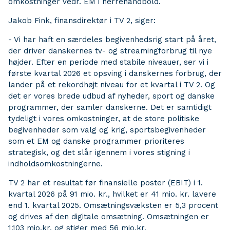
omkostninger vedr. EM i herrehåndbold.
Jakob Fink, finansdirektør i TV 2, siger:
- Vi har haft en særdeles begivenhedsrig start på året,
der driver danskernes tv- og streamingforbrug til nye
højder. Efter en periode med stabile niveauer, ser vi i
første kvartal 2026 et opsving i danskernes forbrug, der
lander på et rekordhøjt niveau for et kvartal i TV 2. Og
det er vores brede udbud af nyheder, sport og danske
programmer, der samler danskerne. Det er samtidigt
tydeligt i vores omkostninger, at de store politiske
begivenheder som valg og krig, sportsbegivenheder
som et EM og danske programmer prioriteres
strategisk, og det slår igennem i vores stigning i
indholdsomkostningerne.
TV 2 har et resultat før finansielle poster (EBIT) i 1.
kvartal 2026 på 91 mio. kr., hvilket er 41 mio. kr. lavere
end 1. kvartal 2025. Omsætningsvæksten er 5,3 procent
og drives af den digitale omsætning. Omsætningen er
1.103 mio.kr. og stiger med 56 mio.kr.