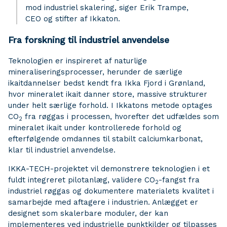
mod industriel skalering, siger Erik Trampe,
CEO og stifter af Ikkaton.
Fra forskning til industriel anvendelse
Teknologien er inspireret af naturlige
mineraliseringsprocesser, herunder de særlige
ikaitdannelser bedst kendt fra Ikka Fjord i Grønland,
hvor mineralet ikait danner store, massive strukturer
under helt særlige forhold. I Ikkatons metode optages
CO
fra røggas i processen, hvorefter det udfældes som
2
mineralet ikait under kontrollerede forhold og
efterfølgende omdannes til stabilt calciumkarbonat,
klar til industriel anvendelse.
IKKA-TECH-projektet vil demonstrere teknologien i et
fuldt integreret pilotanlæg, validere CO
-fangst fra
2
industriel røggas og dokumentere materialets kvalitet i
samarbejde med aftagere i industrien. Anlægget er
designet som skalerbare moduler, der kan
implementeres ved industrielle punktkilder og tilpasses