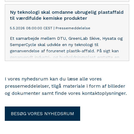
komposit-materialer og metaller. Innovationsfonden
investerer 19,5 mio. kr. i projektet gennem Grand
Ny teknologi skal omdanne ubrugelig plastaffald
Solutions.
til værdifulde kemiske produkter
5.5.2026 08:00:00 CEST
|
Pressemeddelelse
Et samarbejde mellem DTU, GreenLab Skive, Hysata og
SemperCycle skal udvikle en ny teknologi til
genanvendelse af forurenet plastik-affald. På sigt kan
genanvendt industri- og husholdningsplast erstatte en
betydelig del af de grundprodukter, der i dag bruges i
stor skala i kemi-industrien. Innovationsfonden
investerer 17,2 mio. kr. i projektet.
I vores nyhedsrum kan du læse alle vores
pressemeddelelser, tilgå materiale i form af billeder
og dokumenter samt finde vores kontaktoplysninger.
BESØG VORES NYHEDSRUM