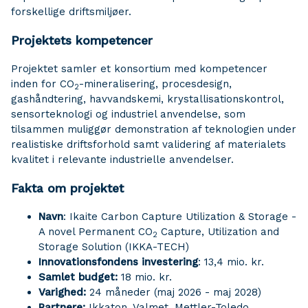
forskellige driftsmiljøer.
Projektets kompetencer
Projektet samler et konsortium med kompetencer
inden for CO
-mineralisering, procesdesign,
2
gashåndtering, havvandskemi, krystallisationskontrol,
sensorteknologi og industriel anvendelse, som
tilsammen muliggør demonstration af teknologien under
realistiske driftsforhold samt validering af materialets
kvalitet i relevante industrielle anvendelser.
Fakta om projektet
Navn
: Ikaite Carbon Capture Utilization & Storage -
A novel Permanent CO
Capture, Utilization and
2
Storage Solution (IKKA-TECH)
Innovationsfondens investering
: 13,4 mio. kr.
Samlet budget:
18 mio. kr.
Varighed:
24 måneder (maj 2026 - maj 2028)
Partnere:
Ikkaton, Valmet, Mettler-Toledo,