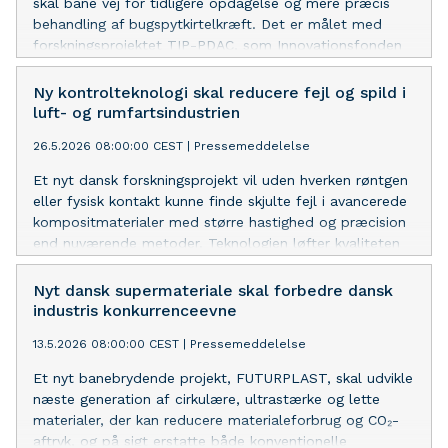
skal bane vej for tidligere opdagelse og mere præcis
behandling af bugspytkirtelkræft. Det er målet med
forskningsprojektet TIP-PDAC, som Innovationsfonden
investerer 19,7 millioner kroner i. Projektet er ledet af
Resolute Bio (tidligere OmicVision) i København.
Ny kontrolteknologi skal reducere fejl og spild i
luft- og rumfartsindustrien
26.5.2026 08:00:00 CEST
|
Pressemeddelelse
Et nyt dansk forskningsprojekt vil uden hverken røntgen
eller fysisk kontakt kunne finde skjulte fejl i avancerede
kompositmaterialer med større hastighed og præcision
end nuværende metoder. Teknologien løfter kvaliteten
og styrker bæredygtigheden i bl.a. luft- og
rumfartsindustrien med færre fejl, mindre spild og en
Nyt dansk supermateriale skal forbedre dansk
mere pålidelig produktion.
industris konkurrenceevne
13.5.2026 08:00:00 CEST
|
Pressemeddelelse
Et nyt banebrydende projekt, FUTURPLAST, skal udvikle
næste generation af cirkulære, ultrastærke og lette
materialer, der kan reducere materialeforbrug og CO₂-
aftryk, og på sigt erstatte både konventionelle