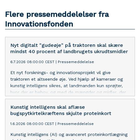
Flere pressemeddelelser fra
Innovationsfonden
Nyt digitalt "gudeøje" på traktoren skal skære
mindst 40 procent af landbrugets ukrudtsmidler
6.7.2026 08:00:00 CEST
|
Pressemeddelelse
Et nyt forsknings- og innovationsprojekt vil give
traktoren et altseende øje. Ved hjælp af kameraer og
kunstig intelligens sikres, at landmanden kun sprøjter,
hvor der er behov, og med de mængder og midler, der
er nødvendigt. Det kan reducere landbrugets
kemiforbrug markant til gavn for både biodiversitet og
Kunstig intelligens skal aflæse
økonomi. Innovationsfonden investerer 8,3 mio. kr. i
bugspytkirtelkræftens skjulte proteinkort
projektet.
1.6.2026 08:00:00 CEST
|
Pressemeddelelse
Kunstig intelligens (AI) og avanceret proteinkortlægning