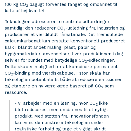
100 kg CO
dagligt forventes fanget og omdannet til
2
kalk af høj kvalitet.
Teknologien adresserer to centrale udfordringer
samtidig: den reducerer CO
-udledning fra industrien og
2
producerer et værdifuldt råmateriale. Det fremstillede
calciumkarbonat kan erstatte konventionelt produceret
kalk i blandt andet maling, plast, papir og
byggematerialer, anvendelser, hvor produktionen i dag
selv er forbundet med betydelige CO
-udledninger.
2
Dette skaber mulighed for at kombinere permanent
CO
-binding med værdiskabelse. I stor skala har
2
teknologien potentiale til både at reducere emissioner
og etablere en ny værdikæde baseret på CO
som
2
ressource.
- Vi arbejder med en løsning, hvor CO
ikke
2
blot reduceres, men omdannes til et nyttigt
produkt. Med støtten fra Innovationsfonden
kan vi nu demonstrere teknologien under
realistiske forhold og tage et vigtigt skridt