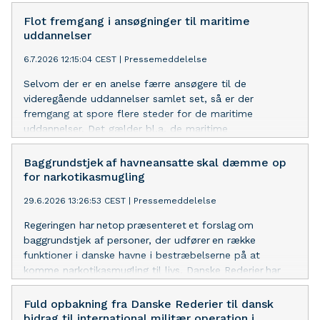
Flot fremgang i ansøgninger til maritime
uddannelser
6.7.2026 12:15:04 CEST
|
Pressemeddelelse
Selvom der er en anelse færre ansøgere til de
videregående uddannelser samlet set, så er der
fremgang at spore flere steder for de maritime
uddannelser. Det gælder bl.a. de maritime
professionsbacheloruddannelser.
Baggrundstjek af havneansatte skal dæmme op
for narkotikasmugling
29.6.2026 13:26:53 CEST
|
Pressemeddelelse
Regeringen har netop præsenteret et forslag om
baggrundstjek af personer, der udfører en række
funktioner i danske havne i bestræbelserne på at
komme narkotikasmugling til livs. Danske Rederier har
længe arbejdet for skærpede regler på området og hilser
derfor regeringens forslag velkommen.
Fuld opbakning fra Danske Rederier til dansk
bidrag til international militær operation i