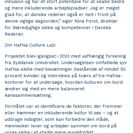
inklusion og har et stort potentiale for at skabe bedre
og mere inkluderende arbejdspladser. Jeg er meget
glad for, at danske rederier også er helt i front på
denne vigtige dagsorden,” siger Nina Porst, direktør
for Bæredygtige skibe og kompetencer i Danske
Rederier.
Om Hafnia Culture Lab:
Projektet blev igangsat i 2023 med uafhængig forskning
fra Syddansk Universitet. Undersøgelsen omfattede syv
Hafnia-skibe med besætninger bestående af mindst 50
procent kvinder og interviews på tværs af tre Hafnia-
kontorer for at undersøge, hvordan kulturen om bord
ændrer sig med en mere balanceret
kønssammensætning.
Formålet var at identificere de faktorer, der fremmer
eller hæmmer en inkluderende kultur til søs – og at
uddrage indsigter, som kan forbedre den måde,
mennesker lever og arbejder sammen om bord på
vores skibe i et stadig mere mangfoldigt