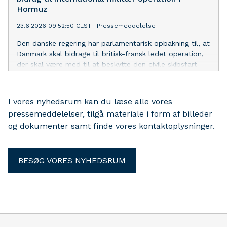
Hormuz
23.6.2026 09:52:50 CEST
|
Pressemeddelelse
Den danske regering har parlamentarisk opbakning til, at
Danmark skal bidrage til britisk-fransk ledet operation,
der skal være med til at beskytte den civile skibsfart
i Hormuzstrædet. Danske Rederier bakker fuldtonet op.
I vores nyhedsrum kan du læse alle vores
pressemeddelelser, tilgå materiale i form af billeder
og dokumenter samt finde vores kontaktoplysninger.
BESØG VORES NYHEDSRUM