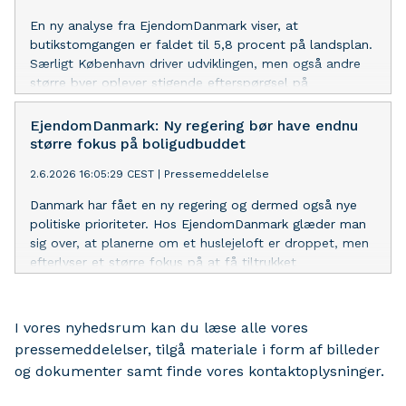
En ny analyse fra EjendomDanmark viser, at
butikstomgangen er faldet til 5,8 procent på landsplan.
Særligt København driver udviklingen, men også andre
større byer oplever stigende efterspørgsel på
butikslejemål.
EjendomDanmark: Ny regering bør have endnu
større fokus på boligudbuddet
2.6.2026 16:05:29 CEST
|
Pressemeddelelse
Danmark har fået en ny regering og dermed også nye
politiske prioriteter. Hos EjendomDanmark glæder man
sig over, at planerne om et huslejeloft er droppet, men
efterlyser et større fokus på at få tiltrukket
investeringer til de nødvendige boliger i København.
I vores nyhedsrum kan du læse alle vores
pressemeddelelser, tilgå materiale i form af billeder
og dokumenter samt finde vores kontaktoplysninger.