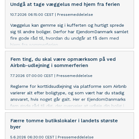
Undgå at tage væggelus med hjem fra ferien
10.7.2026 06:15:00 CEST
|
Pressemeddelelse
Væggelus kan gemme sig i kufferten og hurtigt sprede
sig til andre boliger. Derfor har EjendomDanmark samlet
fire gode råd til, hvordan du undgår at få dem med
hjem fra sommerferien.
Fem ting, du skal være opmærksom på ved
Airbnb-udlejning i sommerferien
7.7.2026 07:00:00 CEST
|
Pressemeddelelse
Reglerne for korttidsudlejning via platforme som Airbnb
varierer alt efter boligtype, og som vært har du stadig
ansvaret, hvis noget går galt. Her er EjendomDanmarks
fem gode råd til dig, der overvejer at udleje din bolig i
sommerferien.
Færre tomme butikslokaler i landets største
byer
5.6.2026 06:30:00 CEST
|
Pressemeddelelse