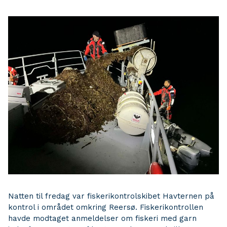
Natten til fredag var fiskerikontrolskibet Havternen på
kontrol i området omkring Reersø. Fiskerikontrollen
havde modtaget anmeldelser om fiskeri med garn