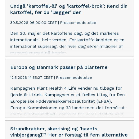
Undgå ’kartoffel-ål’ og ’kartoffel-brok’: Kend din
kartoffel, før du ’lægger' den
30.5.2026 06:00:00 CEST
|
Pressemeddelelse
Den 30. maj er det kartoflens dag, og det markeres
internationalt i hele verden. For kartoffelknolden er en
international supersag, der hver dag sikrer millioner af
mennesker mad på bordet.
Europa og Danmark passer på planterne
12.5.2026 14:55:27 CEST
|
Pressemeddelelse
Kampagnen Plant Health 4 Life vender nu tilbage for
fjerde år i træk. Kampagnen er et fælles tiltag fra Den
Europæiske Fødevaresikkerhedsautoritet (EFSA),
Europa-Kommissionen og 33 lande med det formål at
sætte plantesundhed i centrum for vores daglige valg.
Strandkrabber, skærising og ’havets
vinbjergsnegl’? Her er forslag til fem alternative