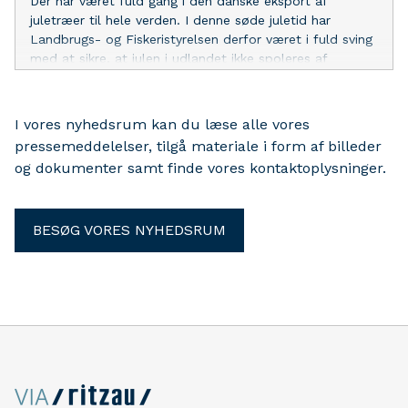
Der har været fuld gang i den danske eksport af
juletræer til hele verden. I denne søde juletid har
Landbrugs- og Fiskeristyrelsen derfor været i fuld sving
med at sikre, at julen i udlandet ikke spoleres af
uønskede gæster i de juletræer, som sendes afsted.
I vores nyhedsrum kan du læse alle vores
pressemeddelelser, tilgå materiale i form af billeder
og dokumenter samt finde vores kontaktoplysninger.
BESØG VORES NYHEDSRUM