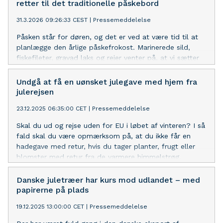
retter til det traditionelle påskebord
31.3.2026 09:26:33 CEST
|
Pressemeddelelse
Påsken står for døren, og det er ved at være tid til at
planlægge den årlige påskefrokost. Marinerede sild,
fiskefileter, gravad laks og rejer venter på, at vi sætter
tænderne i dem. Men hvad med at tænke lidt nyt i år?
Der er mange gode alternativer til de velkendte gæster
Undgå at få en uønsket julegave med hjem fra
på påskebordet – og de smager mindst lige så godt,
julerejsen
som dem vi kender.
23.12.2025 06:35:00 CET
|
Pressemeddelelse
Skal du ud og rejse uden for EU i løbet af vinteren? I så
fald skal du være opmærksom på, at du ikke får en
hadegave med retur, hvis du tager planter, frugt eller
blomster med retur fra de varmere himmelstrøg.
Danske juletræer har kurs mod udlandet – med
papirerne på plads
19.12.2025 13:00:00 CET
|
Pressemeddelelse