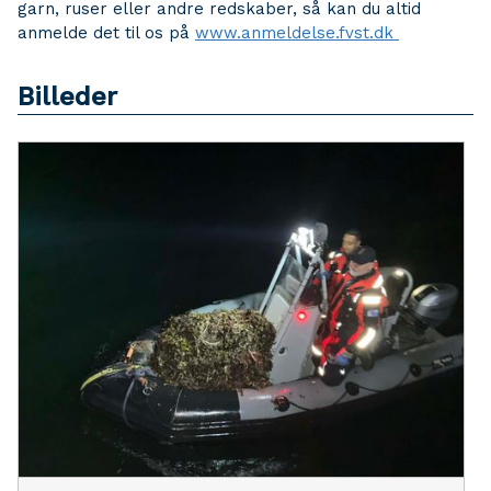
garn, ruser eller andre redskaber, så kan du altid
anmelde det til os på
www.anmeldelse.fvst.dk
Billeder