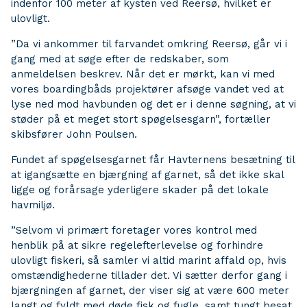
indenfor 100 meter af kysten ved Reersø, hvilket er
ulovligt.
”Da vi ankommer til farvandet omkring Reersø, går vi i
gang med at søge efter de redskaber, som
anmeldelsen beskrev. Når det er mørkt, kan vi med
vores boardingbåds projektører afsøge vandet ved at
lyse ned mod havbunden og det er i denne søgning, at vi
støder på et meget stort spøgelsesgarn”, fortæller
skibsfører John Poulsen.
Fundet af spøgelsesgarnet får Havternens besætning til
at igangsætte en bjærgning af garnet, så det ikke skal
ligge og forårsage yderligere skader på det lokale
havmiljø.
”Selvom vi primært foretager vores kontrol med
henblik på at sikre regelefterlevelse og forhindre
ulovligt fiskeri, så samler vi altid marint affald op, hvis
omstændighederne tillader det. Vi sætter derfor gang i
bjærgningen af garnet, der viser sig at være 600 meter
langt og fyldt med døde fisk og fugle, samt tungt besat