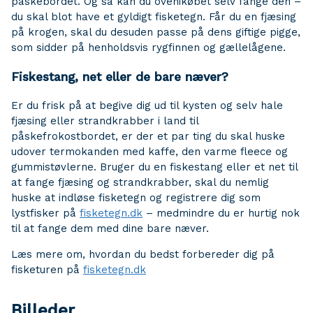
påskebordet. Og så kan du ovenikøbet selv fange den –
du skal blot have et gyldigt fisketegn. Får du en fjæsing
på krogen, skal du desuden passe på dens giftige pigge,
som sidder på henholdsvis rygfinnen og gællelågene.
Fiskestang, net eller de bare næver?
Er du frisk på at begive dig ud til kysten og selv hale
fjæsing eller strandkrabber i land til
påskefrokostbordet, er der et par ting du skal huske
udover termokanden med kaffe, den varme fleece og
gummistøvlerne. Bruger du en fiskestang eller et net til
at fange fjæsing og strandkrabber, skal du nemlig
huske at indløse fisketegn og registrere dig som
lystfisker på
fisketegn.dk
– medmindre du er hurtig nok
til at fange dem med dine bare næver.
Læs mere om, hvordan du bedst forbereder dig på
fisketuren på
fisketegn.dk
Billeder