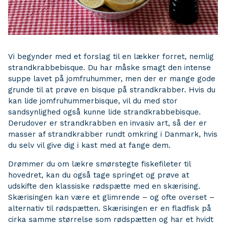
Vi begynder med et forslag til en lækker forret, nemlig
strandkrabbebisque. Du har måske smagt den intense
suppe lavet på jomfruhummer, men der er mange gode
grunde til at prøve en bisque på strandkrabber. Hvis du
kan lide jomfruhummerbisque, vil du med stor
sandsynlighed også kunne lide strandkrabbebisque.
Derudover er strandkrabben en invasiv art, så der er
masser af strandkrabber rundt omkring i Danmark, hvis
du selv vil give dig i kast med at fange dem.
Drømmer du om lækre smørstegte fiskefileter til
hovedret, kan du også tage springet og prøve at
udskifte den klassiske rødspætte med en skærising.
Skærisingen kan være et glimrende – og ofte overset –
alternativ til rødspætten. Skærisingen er en fladfisk på
cirka samme størrelse som rødspætten og har et hvidt