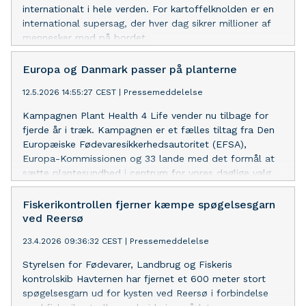
internationalt i hele verden. For kartoffelknolden er en
international supersag, der hver dag sikrer millioner af
mennesker mad på bordet.
Europa og Danmark passer på planterne
12.5.2026 14:55:27 CEST
|
Pressemeddelelse
Kampagnen Plant Health 4 Life vender nu tilbage for
fjerde år i træk. Kampagnen er et fælles tiltag fra Den
Europæiske Fødevaresikkerhedsautoritet (EFSA),
Europa-Kommissionen og 33 lande med det formål at
sætte plantesundhed i centrum for vores daglige valg.
Fiskerikontrollen fjerner kæmpe spøgelsesgarn
ved Reersø
23.4.2026 09:36:32 CEST
|
Pressemeddelelse
Styrelsen for Fødevarer, Landbrug og Fiskeris
kontrolskib Havternen har fjernet et 600 meter stort
spøgelsesgarn ud for kysten ved Reersø i forbindelse