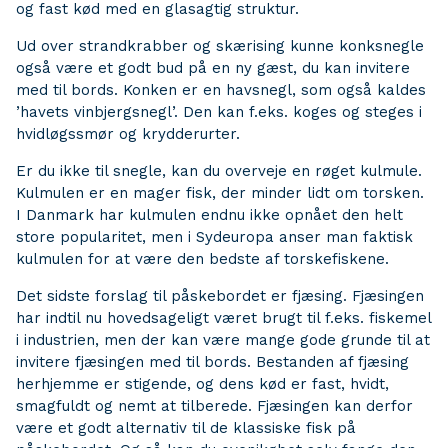
og fast kød med en glasagtig struktur.
Ud over strandkrabber og skærising kunne konksnegle
også være et godt bud på en ny gæst, du kan invitere
med til bords. Konken er en havsnegl, som også kaldes
’havets vinbjergsnegl’. Den kan f.eks. koges og steges i
hvidløgssmør og krydderurter.
Er du ikke til snegle, kan du overveje en røget kulmule.
Kulmulen er en mager fisk, der minder lidt om torsken.
I Danmark har kulmulen endnu ikke opnået den helt
store popularitet, men i Sydeuropa anser man faktisk
kulmulen for at være den bedste af torskefiskene.
Det sidste forslag til påskebordet er fjæsing. Fjæsingen
har indtil nu hovedsageligt været brugt til f.eks. fiskemel
i industrien, men der kan være mange gode grunde til at
invitere fjæsingen med til bords. Bestanden af fjæsing
herhjemme er stigende, og dens kød er fast, hvidt,
smagfuldt og nemt at tilberede. Fjæsingen kan derfor
være et godt alternativ til de klassiske fisk på