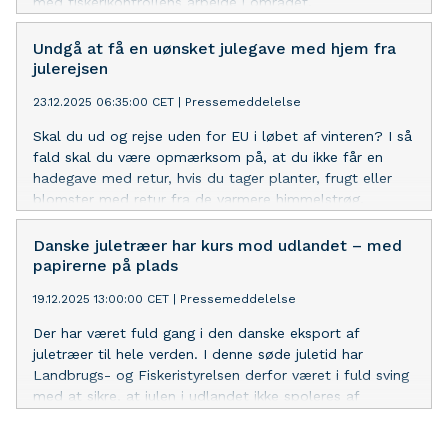
med fiskerikontrollens arbejde i området.
Undgå at få en uønsket julegave med hjem fra
julerejsen
23.12.2025 06:35:00 CET
|
Pressemeddelelse
Skal du ud og rejse uden for EU i løbet af vinteren? I så
fald skal du være opmærksom på, at du ikke får en
hadegave med retur, hvis du tager planter, frugt eller
blomster med retur fra de varmere himmelstrøg.
Danske juletræer har kurs mod udlandet – med
papirerne på plads
19.12.2025 13:00:00 CET
|
Pressemeddelelse
Der har været fuld gang i den danske eksport af
juletræer til hele verden. I denne søde juletid har
Landbrugs- og Fiskeristyrelsen derfor været i fuld sving
med at sikre, at julen i udlandet ikke spoleres af
uønskede gæster i de juletræer, som sendes afsted.