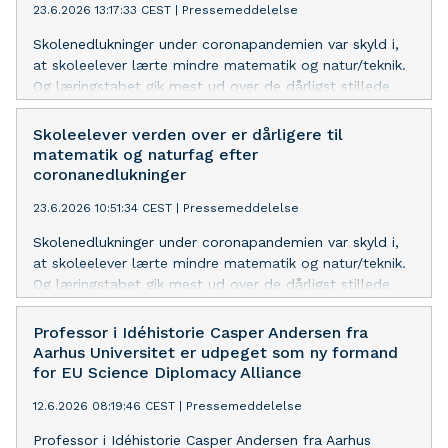
23.6.2026 13:17:33 CEST
|
Pressemeddelelse
Skolenedlukninger under coronapandemien var skyld i,
at skoleelever lærte mindre matematik og natur/teknik.
Og læringstabet gik mest ud over de dårligst stillede
elever. Det viser forskning fra Nationalt Center for
Skoleforskning på DPU, Aarhus Universitet, som er
Skoleelever verden over er dårligere til
baseret på internationale testresultater fra mere end 70
matematik og naturfag efter
lande.
coronanedlukninger
23.6.2026 10:51:34 CEST
|
Pressemeddelelse
Skolenedlukninger under coronapandemien var skyld i,
at skoleelever lærte mindre matematik og natur/teknik.
Og læringstabet gik mest ud over de dårligst stillede
elever. Det viser forskning fra Nationalt Center for
Skoleforskning på DPU, Aarhus Universitet, som er
Professor i Idéhistorie Casper Andersen fra
baseret på internationale testresultater fra mere end 70
Aarhus Universitet er udpeget som ny formand
lande.
for EU Science Diplomacy Alliance
12.6.2026 08:19:46 CEST
|
Pressemeddelelse
Professor i Idéhistorie Casper Andersen fra Aarhus