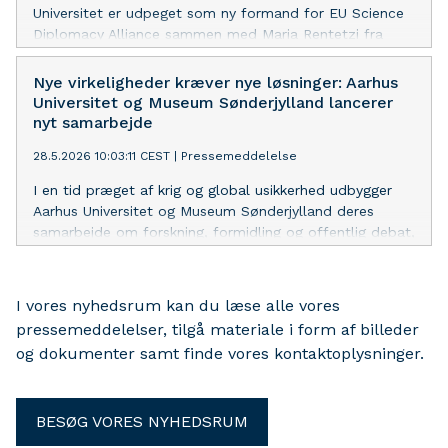
Universitet er udpeget som ny formand for EU Science
Diplomacy Alliance sammen med Maria Rentetzi fra
Friedrich-Alexander-Universität Erlangen-Nürnberg. De
skal arbejde for at styrke videnskabsdiplomati i Europa
Nye virkeligheder kræver nye løsninger: Aarhus
og udbygge samarbejdet med forskningspartnere i
Universitet og Museum Sønderjylland lancerer
Afrika.
nyt samarbejde
28.5.2026 10:03:11 CEST
|
Pressemeddelelse
I en tid præget af krig og global usikkerhed udbygger
Aarhus Universitet og Museum Sønderjylland deres
samarbejde om forskning, formidling og offentlig debat,
der skal bringe historiske erfaringer med krig og
grænseland i spil i nutiden.
I vores nyhedsrum kan du læse alle vores
pressemeddelelser, tilgå materiale i form af billeder
og dokumenter samt finde vores kontaktoplysninger.
BESØG VORES NYHEDSRUM