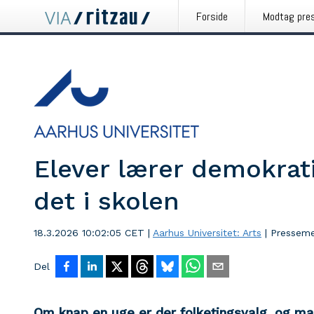
Forside
Modtag pre
Elever lærer demokrati
det i skolen
18.3.2026 10:02:05 CET
|
Aarhus Universitet: Arts
|
Presseme
Del
Om knap en uge er der folketingsvalg, og m