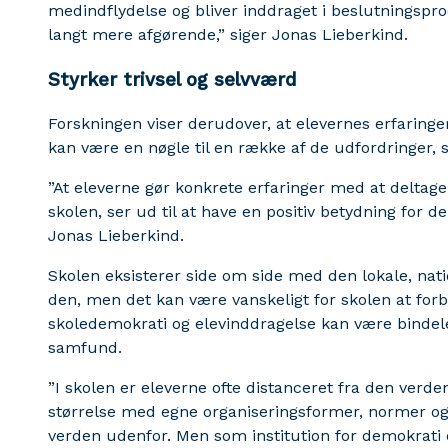
medindflydelse og bliver inddraget i beslutningspro
langt mere afgørende,” siger Jonas Lieberkind.
Styrker trivsel og selvværd
Forskningen viser derudover, at elevernes erfaring
kan være en nøgle til en række af de udfordringer
”At eleverne gør konkrete erfaringer med at deltage
skolen, ser ud til at have en positiv betydning for d
Jonas Lieberkind.
Skolen eksisterer side om side med den lokale, nat
den, men det kan være vanskeligt for skolen at fo
skoledemokrati og elevinddragelse kan være binde
samfund.
”I skolen er eleverne ofte distanceret fra den verde
størrelse med egne organiseringsformer, normer og 
verden udenfor. Men som institution for demokrati 