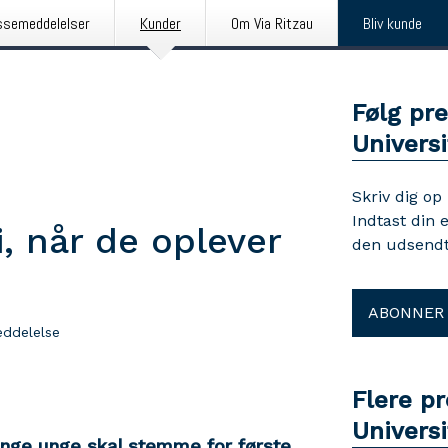
ssemeddelelser
Kunder
Om Via Ritzau
Bliv kunde
Følg pr
Universi
Skriv dig op
Indtast din 
, når de oplever
den udsendt
ABONNER
ddelelse
Flere p
Universi
ange unge skal stemme for første