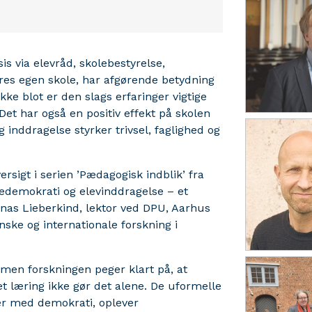
is via elevråd, skolebestyrelse,
eres egen skole, har afgørende betydning
ke blot er den slags erfaringer vigtige
et har også en positiv effekt på skolen
inddragelse styrker trivsel, faglighed og
ersigt i serien ’Pædagogisk indblik’ fra
ledemokrati og elevinddragelse – et
onas Lieberkind, lektor ved DPU, Aarhus
ske og internationale forskning i
 men forskningen peger klart på, at
 læring ikke gør det alene. De uformelle
ger med demokrati, oplever