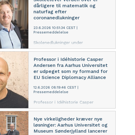
og natur/teknik. Og læringstabet gik
dårligere til matematik og
mest ud over de dårligst stillede
naturfag efter
elever. Det viser forskning fra
coronanedlukninger
Nationalt Center for Skoleforskning
på DPU, Aarhus Universitet, som er
23.6.2026 10:51:34 CEST
|
Pressemeddelelse
baseret på internationale
testresultater fra mere end 70 lande.
Skolenedlukninger under
coronapandemien var skyld i, at
skoleelever lærte mindre matematik
Professor i Idéhistorie Casper
og natur/teknik. Og læringstabet gik
Andersen fra Aarhus Universitet
mest ud over de dårligst stillede
er udpeget som ny formand for
elever. Det viser forskning fra
EU Science Diplomacy Alliance
Nationalt Center for Skoleforskning
på DPU, Aarhus Universitet, som er
12.6.2026 08:19:46 CEST
|
Pressemeddelelse
baseret på internationale
testresultater fra mere end 70 lande.
Professor i Idéhistorie Casper
Andersen fra Aarhus Universitet er
udpeget som ny formand for EU
Nye virkeligheder kræver nye
Science Diplomacy Alliance sammen
løsninger: Aarhus Universitet og
med Maria Rentetzi fra Friedrich-
Museum Sønderjylland lancerer
Alexander-Universität Erlangen-