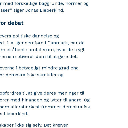
er med forskellige baggrunde, normer og
sser,” siger Jonas Lieberkind.
for debat
evers politiske dannelse og
 til at gennemføre i Danmark, har de
om et åbent samtalerum, hvor de trygt
rerne motiverer dem til at gøre det.
everne i betydeligt mindre grad end
for demokratiske samtaler og
pfordres til at give deres meninger til
erer med hinanden og lytter til andre. Og
r, som allerstærkest fremmer demokratisk
s Lieberkind.
kaber ikke sig selv. Det kræver