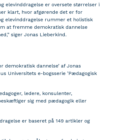
g elevinddragelse er oversete størrelser i
er klart, hvor afgørende det er for
g elevinddragelse rummer et holistisk
 om at fremme demokratisk dannelse
hed,” siger Jonas Lieberkind.
or demokratisk dannelse’ af Jonas
hus Universitets e-bogsserie ’Pædagogisk
ædagoger, ledere, konsulenter,
 beskæftiger sig med pædagogik eller
ragelse er baseret på 149 artikler og