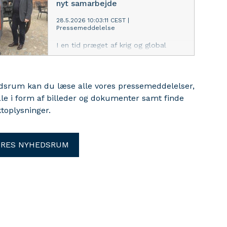
nyt samarbejde
Nürnberg. De skal arbejde for at
styrke videnskabsdiplomati i Europa
28.5.2026 10:03:11 CEST
|
Pressemeddelelse
og udbygge samarbejdet med
forskningspartnere i Afrika.
I en tid præget af krig og global
usikkerhed udbygger Aarhus
Universitet og Museum Sønderjylland
deres samarbejde om forskning,
edsrum kan du læse alle vores pressemeddelelser,
formidling og offentlig debat, der
ale i form af billeder og dokumenter samt finde
skal bringe historiske erfaringer med
krig og grænseland i spil i nutiden.
toplysninger.
ORES NYHEDSRUM