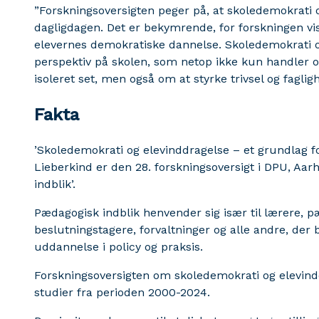
”Forskningsoversigten peger på, at skoledemokrati o
dagligdagen. Det er bekymrende, for forskningen vis
elevernes demokratiske dannelse. Skoledemokrati o
perspektiv på skolen, som netop ikke kun handler
isoleret set, men også om at styrke trivsel og faglig
Fakta
’Skoledemokrati og elevinddragelse – et grundlag f
Lieberkind er den 28. forskningsoversigt i DPU, Aar
indblik’.
Pædagogisk indblik henvender sig især til lærere, p
beslutningstagere, forvaltninger og alle andre, der
uddannelse i policy og praksis.
Forskningsoversigten om skoledemokrati og elevindd
studier fra perioden 2000-2024.