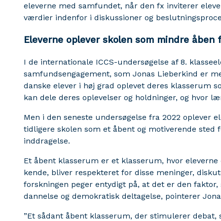
eleverne med samfundet, når den fx inviterer elev
værdier indenfor i diskussioner og beslutningsproce
Eleverne oplever skolen som mindre åben 
I de internationale ICCS-undersøgelse af 8. klasseel
samfundsengagement, som Jonas Lieberkind er med
danske elever i høj grad oplevet deres klasserum s
kan dele deres oplevelser og holdninger, og hvor læ
Men i den seneste undersøgelse fra 2022 oplever el
tidligere skolen som et åbent og motiverende sted 
inddragelse.
Et åbent klasserum er et klasserum, hvor eleverne o
kende, bliver respekteret for disse meninger, diskut
forskningen peger entydigt på, at det er den fakto
dannelse og demokratisk deltagelse, pointerer Jona
”Et sådant åbent klasserum, der stimulerer debat, s