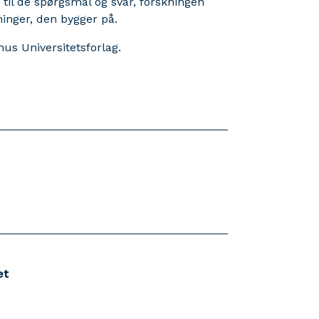
g til de spørgsmål og svar, forskningen
ninger, den bygger på.
us Universitetsforlag.
et