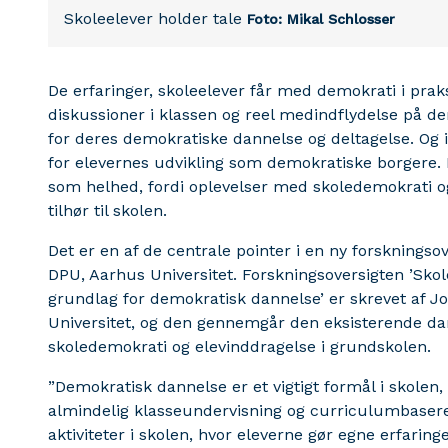
Skoleelever holder tale
Foto: Mikal Schlosser
De erfaringer, skoleelever får med demokrati i praks
diskussioner i klassen og reel medindflydelse på d
for deres demokratiske dannelse og deltagelse. Og ik
for elevernes udvikling som demokratiske borgere. D
som helhed, fordi oplevelser med skoledemokrati og 
tilhør til skolen.
Det er en af de centrale pointer i en ny forskningsov
DPU, Aarhus Universitet. Forskningsoversigten ’Sko
grundlag for demokratisk dannelse’ er skrevet af J
Universitet, og den gennemgår den eksisterende dan
skoledemokrati og elevinddragelse i grundskolen.
”Demokratisk dannelse er et vigtigt formål i skolen,
almindelig klasseundervisning og curriculumbaseret
aktiviteter i skolen, hvor eleverne gør egne erfarin