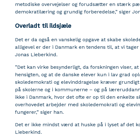
metodiske overvejelser og forudsætter en stærk pæ
demokratilæring og grundig forberedelse,” siger Jo
Overladt til ildsjæle
Det er da også en vanskelig opgave at skabe skole
alligevel er der i Danmark en tendens til, at vi tage
Jonas Lieberkind.
”Det kan virke besynderligt, da forskningen viser, at
hensigten, og at de danske elever kun i lav grad op
skoledemokrati og elevinddragelse kræver grundigt
på skolerne og i kommunerne – og på læreruddanne
ikke i Danmark, hvor det ofte er op til den enkelte s
overhovedet arbejder med skoledemokrati og elevind
fungerer,” siger han.
Det er ikke mindst værd at huske på i lyset af det
Lieberkind.