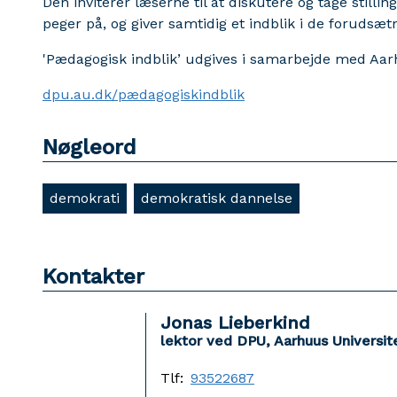
Den inviterer læserne til at diskutere og tage stillin
peger på, og giver samtidig et indblik i de forudsæt
'Pædagogisk indblik’ udgives i samarbejde med Aarh
dpu.au.dk/pædagogiskindblik
Nøgleord
demokrati
demokratisk dannelse
Kontakter
Jonas Lieberkind
lektor ved DPU, Aarhuus Universit
Tlf:
93522687