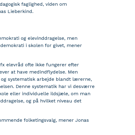
dagogisk faglighed, viden om
nas Lieberkind.
demokrati og elevinddragelse, men
r demokrati i skolen for givet, mener
 fx elevråd ofte ikke fungerer efter
lever at have medindflydelse. Men
 og systematisk arbejde blandt lærerne,
lsen. Denne systematik har vi desværre
kole eller individuelle ildsjæle, om man
dragelse, og på hvilket niveau det
 kommende folketingsvalg, mener Jonas