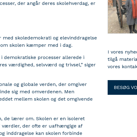
cesser, der angår deres skolehverdag, er
er med skoledemokrati og elevinddragelse
, som skolen kæmper med i dag.
I vores nyh
 i demokratiske processer allerede i
tilgå materi
eres værdighed, selvværd og trivsel,” siger
vores kontak
ionale og globale verden, der omgiver
BESØG V
rbinde sig med omverdenen. Men
leddet mellem skolen og det omgivende
n, de lærer om. Skolen er en isoleret
værdier, der ofte er uafhængige af
og inddragelse kan skolen forbinde