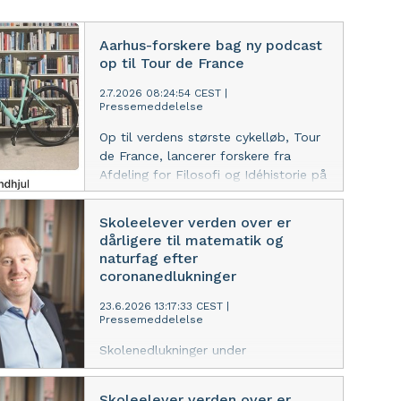
Aarhus-forskere bag ny podcast
op til Tour de France
2.7.2026 08:24:54 CEST
|
Pressemeddelelse
Op til verdens største cykelløb, Tour
de France, lancerer forskere fra
Afdeling for Filosofi og Idéhistorie på
Aarhus Universitet en ny podcast, der
bruger cykelsporten som indgang til
Skoleelever verden over er
de store spørgsmål om mennesket.
dårligere til matematik og
naturfag efter
coronanedlukninger
23.6.2026 13:17:33 CEST
|
Pressemeddelelse
Skolenedlukninger under
coronapandemien var skyld i, at
skoleelever lærte mindre matematik
Skoleelever verden over er