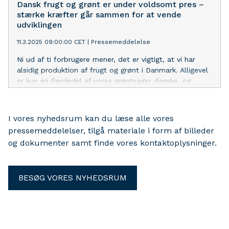
Dansk frugt og grønt er under voldsomt pres –
stærke kræfter går sammen for at vende
udviklingen
11.3.2025 09:00:00 CET
|
Pressemeddelelse
Ni ud af ti forbrugere mener, det er vigtigt, at vi har
alsidig produktion af frugt og grønt i Danmark. Alligevel
er kun en fjerdedel af vores grøntsager danske, og
udfordringerne hober sig op for de hårdt pressede
producenter. Derfor går 31 aktører fra hele værdikæden
nu sammen for at få mere dansk frugt og grønt på
I vores nyhedsrum kan du læse alle vores
tallerkenen.
pressemeddelelser, tilgå materiale i form af billeder
og dokumenter samt finde vores kontaktoplysninger.
BESØG VORES NYHEDSRUM