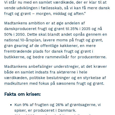
Vi står nu med en samlet værdikæde, der er klar til at
vende udviklingen i fællesskab, så vi kan få mere dansk
frugt og grønt – morgen, middag og aften.”
Madtankens ambition er at øge andelen af
danskproduceret frugt og grønt til 35% i 2035 og nå
50% i 2050. Dette skal blandt andet opnås gennem en
national 10-årsplan, lavere moms på frugt og grønt,
grøn gearing af de offentlige køkkener, en mere
fremtrædende plads for dansk frugt og grønt i
butikkerne, og bedre rammevilkår for producenterne.
Madtankens anbefalinger understreger, at det kræver
både en samlet indsats fra aktørerne i hele
værdikæden, politiske beslutninger og en styrkelse af
madkulturen med fokus på sæsonens frugt og grønt.
Fakta om krisen:
Kun 9% af frugten og 26% af grøntsagerne, vi
spiser, er produceret i Danmark.