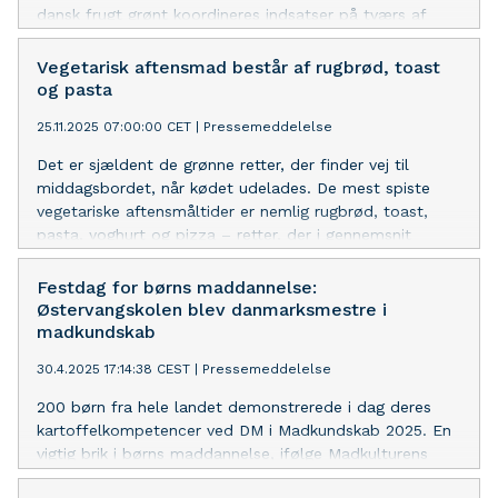
dansk frugt grønt koordineres indsatser på tværs af
hele værdikæden.
Vegetarisk aftensmad består af rugbrød, toast
og pasta
25.11.2025 07:00:00 CET
|
Pressemeddelelse
Det er sjældent de grønne retter, der finder vej til
middagsbordet, når kødet udelades. De mest spiste
vegetariske aftensmåltider er nemlig rugbrød, toast,
pasta, yoghurt og pizza – retter, der i gennemsnit
indeholder færre grøntsager end måltider med kød. Det
viser den årlige undersøgelse Madkultur25 fra
Festdag for børns maddannelse:
Madkulturen.
Østervangskolen blev danmarksmestre i
madkundskab
30.4.2025 17:14:38 CEST
|
Pressemeddelelse
200 børn fra hele landet demonstrerede i dag deres
kartoffelkompetencer ved DM i Madkundskab 2025. En
vigtig brik i børns maddannelse, ifølge Madkulturens
direktør Judith Kyst.