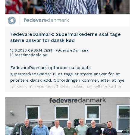
FødevareDanmark: Supermarkederne skal tage
større ansvar for dansk kød
12.6.2026 09:35:14 CEST
|
FødevareDanmark
|
Pressemeddelelse
FødevareDanmark opfordrer nu landets
supermarkedskæder til at tage et større ansvar for at
prioritere dansk kød. Opfordringen kommer, efter at nye
tal viser, at importen af svine-, okse- og kyllingekød er
næsten tredoblet siden årtusindskiftet.