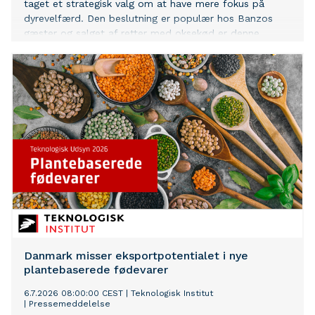
taget et strategisk valg om at have mere fokus på
dyrevelfærd. Den beslutning er populær hos Banzos
gæster og salget af retter med oksekød er denne
sommer steget med næsten 10%.
Danmark misser eksportpotentialet i nye
plantebaserede fødevarer
6.7.2026 08:00:00 CEST
|
Teknologisk Institut
|
Pressemeddelelse