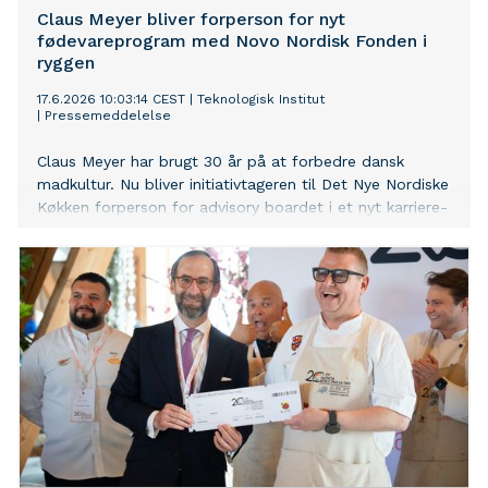
Claus Meyer bliver forperson for nyt
fødevareprogram med Novo Nordisk Fonden i
ryggen
17.6.2026 10:03:14 CEST
|
Teknologisk Institut
|
Pressemeddelelse
Claus Meyer har brugt 30 år på at forbedre dansk
madkultur. Nu bliver initiativtageren til Det Nye Nordiske
Køkken forperson for advisory boardet i et nyt karriere-
og innovationsprogram for fødevaresektoren, støttet af
Novo Nordisk Fonden. - Vi skal løfte de mest
talentfulde mennesker i den nye generation, fastslår
han.