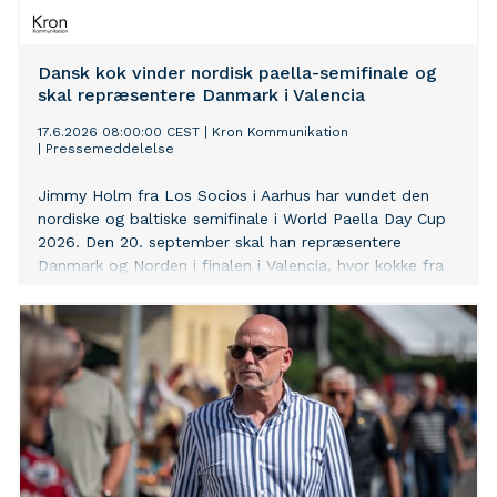
Dansk kok vinder nordisk paella-semifinale og
skal repræsentere Danmark i Valencia
17.6.2026 08:00:00 CEST
|
Kron Kommunikation
|
Pressemeddelelse
Jimmy Holm fra Los Socios i Aarhus har vundet den
nordiske og baltiske semifinale i World Paella Day Cup
2026. Den 20. september skal han repræsentere
Danmark og Norden i finalen i Valencia, hvor kokke fra
hele verden dyster om at lave den bedste paella i
rettens fødeby.