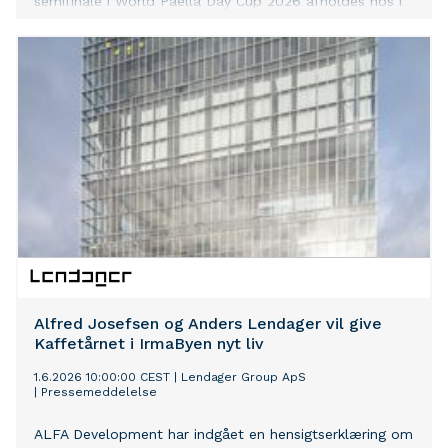
semifinale i World Paella Day Cup 2026 afholdes hos i
Skovshoved havn. Kokke fra Danmark, Sverige, Finland,
Estland, Letland og Litauen dyster om en plads i den
internationale finale i Valencia den 20. september.
Alfred Josefsen og Anders Lendager vil give
Kaffetårnet i IrmaByen nyt liv
1.6.2026 10:00:00 CEST
|
Lendager Group ApS
|
Pressemeddelelse
ALFA Development har indgået en hensigtserklæring om