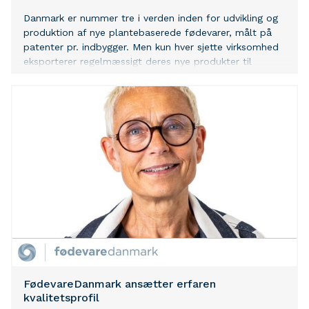
Danmark er nummer tre i verden inden for udvikling og
produktion af nye plantebaserede fødevarer, målt på
patenter pr. indbygger. Men kun hver sjette virksomhed
eksporterer regelmæssigt deres nye produkter til
udlandet. Ny analyse fra Teknologisk Institut peger på,
at branchens udvikling mod produktion og eksport i
større skala til de europæiske nærmarkeder især skal
vindes hos forbrugerne, i detailledet og indenfor
foodservice.
FødevareDanmark ansætter erfaren
kvalitetsprofil