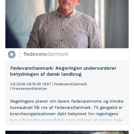
FødevareDanmark: Regeringen undervurderer
betydningen af dansk landbrug
3.6.2026 08:15:39 CEST
|
FødevareDanmark
|
Pressemeddelelse
Regeringens planer om lavere fødevaremoms og mindre
bureaukrati får ros af FødevareDanmark. Til gengæld er
brancheorganisationen dybt bekymret for regeringens
kurs på landbrugsområdet, som risikerer at ramme hele
fødevareklyngen hårdt.