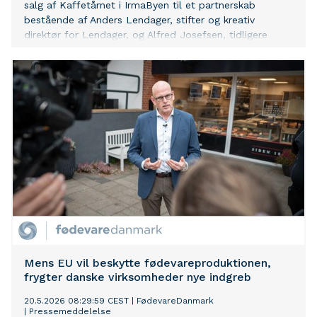
salg af Kaffetårnet i IrmaByen til et partnerskab
bestående af Anders Lendager, stifter og kreativ
direktør for Lendager, og Alfred Josefsen, tidligere
direktør for Irma og nuværende direktør for Alma.
Ambitionen er at transformere det fredede vartegn til
et nyt samlingspunkt for kultur, Irmas historie, erhverv,
mad og fællesskab i hjertet af Rødovre.
Mens EU vil beskytte fødevareproduktionen,
frygter danske virksomheder nye indgreb
20.5.2026 08:29:59 CEST
|
FødevareDanmark
|
Pressemeddelelse