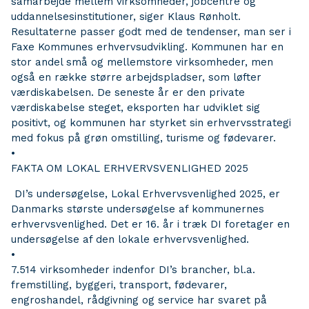
samarbejde mellem virksomheder, jobcentre og
uddannelsesinstitutioner, siger Klaus Rønholt.
Resultaterne passer godt med de tendenser, man ser i
Faxe Kommunes erhvervsudvikling. Kommunen har en
stor andel små og mellemstore virksomheder, men
også en række større arbejdspladser, som løfter
værdiskabelsen. De seneste år er den private
værdiskabelse steget, eksporten har udviklet sig
positivt, og kommunen har styrket sin erhvervsstrategi
med fokus på grøn omstilling, turisme og fødevarer.
•
FAKTA OM LOKAL ERHVERVSVENLIGHED 2025
DI’s undersøgelse, Lokal Erhvervsvenlighed 2025, er
Danmarks største undersøgelse af kommunernes
erhvervsvenlighed. Det er 16. år i træk DI foretager en
undersøgelse af den lokale erhvervsvenlighed.
•
7.514 virksomheder indenfor DI’s brancher, bl.a.
fremstilling, byggeri, transport, fødevarer,
engroshandel, rådgivning og service har svaret på