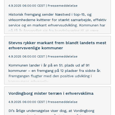
4.9.2025 06:00:00 CEST
|
Pressemeddelelse
Historisk fremgang sender Næstved i top-15, og
virksomhederne kvitterer for stærkt samarbejde, effektiv
service og en markant erhvervsudvikling. Kommunen har
på få år forvandlet sig fra bundplacering til at være
blandt de mest attraktive.
Stevns rykker markant frem blandt landets mest
erhvervsvenlige kommuner
4.9.2025 06:00:00 CEST
|
Pressemeddelelse
Kommunen lander i år på en 51. plads ud af 91
kommuner – en fremgang på 12 pladser fra sidste år.
Fremgangen flugter med den positive udvikling i
kommunens erhvervsliv.
Vordingborg mister terræn i erhvervsklima
4.9.2025 06:00:00 CEST
|
Pressemeddelelse
DI’s årlige undersøgelse viser dog, at Vordingborg