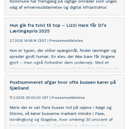
Kommune har fremgang på vigtige områder som unges
valg af erhvervsuddannelse og digital infrastruktur.
Hun gik fra tvivl til top – Lizzi Hare får DI’s
Lærlingepris 2025
2.7.2025 14:58:14 CEST
|
Pressemeddelelse
Hun er typen, der stiller spørgsmål, finder løsninger og
spreder godt humør. En elev, der ikke bare får tingene
gjort – men også forbedrer dem undervejs. Med et
imponerende drive og stor respekt fra både kolleger og
ledelse blev Lizzi Hare onsdag den 2. juli hædret med
Lærlingeprisen 2025 fra DI Sydsjælland.
Postnummeret afgør hvor ofte bussen kører på
Sjælland
17.2.2025 05:00:00 CET
|
Pressemeddelelse
Mens der er sat flere busser ind på vejene i Køge og
Stevns, så kører busserne markant mindre i Faxe,
Vordingborg og Slagelse, hvor omkring 30 procent af
familierne ikke har bil. Busdriften er afgørende for