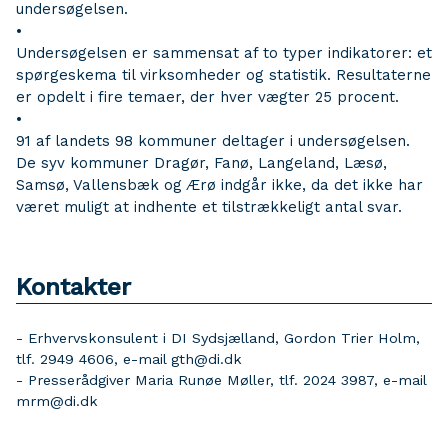
undersøgelsen.
•
Undersøgelsen er sammensat af to typer indikatorer: et
spørgeskema til virksomheder og statistik. Resultaterne
er opdelt i fire temaer, der hver vægter 25 procent.
•
91 af landets 98 kommuner deltager i undersøgelsen.
De syv kommuner Dragør, Fanø, Langeland, Læsø,
Samsø, Vallensbæk og Ærø indgår ikke, da det ikke har
været muligt at indhente et tilstrækkeligt antal svar.
Kontakter
- Erhvervskonsulent i DI Sydsjælland, Gordon Trier Holm,
tlf. 2949 4606, e-mail gth@di.dk
- Presserådgiver Maria Runøe Møller, tlf. 2024 3987, e-mail
mrm@di.dk