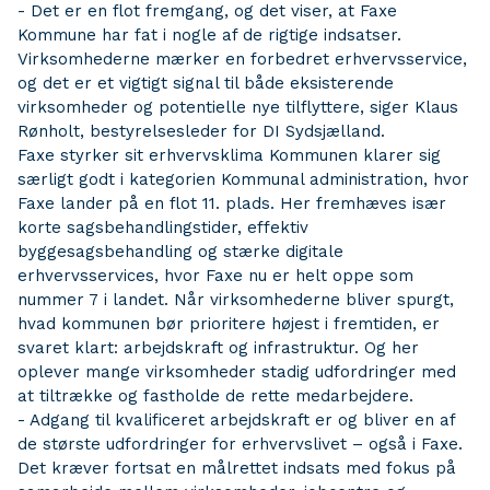
- Det er en flot fremgang, og det viser, at Faxe
Kommune har fat i nogle af de rigtige indsatser.
Virksomhederne mærker en forbedret erhvervsservice,
og det er et vigtigt signal til både eksisterende
virksomheder og potentielle nye tilflyttere, siger Klaus
Rønholt, bestyrelsesleder for DI Sydsjælland.
Faxe styrker sit erhvervsklima Kommunen klarer sig
særligt godt i kategorien Kommunal administration, hvor
Faxe lander på en flot 11. plads. Her fremhæves især
korte sagsbehandlingstider, effektiv
byggesagsbehandling og stærke digitale
erhvervsservices, hvor Faxe nu er helt oppe som
nummer 7 i landet. Når virksomhederne bliver spurgt,
hvad kommunen bør prioritere højest i fremtiden, er
svaret klart: arbejdskraft og infrastruktur. Og her
oplever mange virksomheder stadig udfordringer med
at tiltrække og fastholde de rette medarbejdere.
- Adgang til kvalificeret arbejdskraft er og bliver en af
de største udfordringer for erhvervslivet – også i Faxe.
Det kræver fortsat en målrettet indsats med fokus på