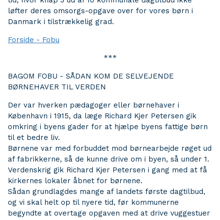
tid, hvor knap 3 ud af 10 kommunale dagtilbud ikke
løfter deres omsorgs-opgave over for vores børn i
Danmark i tilstrækkelig grad.
Forside - Fobu
***
BAGOM FOBU - SÅDAN KOM DE SELVEJENDE
BØRNEHAVER TIL VERDEN
Der var hverken pædagoger eller børnehaver i
København i 1915, da læge Richard Kjer Petersen gik
omkring i byens gader for at hjælpe byens fattige børn
til et bedre liv.
Børnene var med forbuddet mod børnearbejde røget ud
af fabrikkerne, så de kunne drive om i byen, så under 1.
Verdenskrig gik Richard Kjer Petersen i gang med at få
kirkernes lokaler åbnet for børnene.
Sådan grundlagdes mange af landets første dagtilbud,
og vi skal helt op til nyere tid, før kommunerne
begyndte at overtage opgaven med at drive vuggestuer