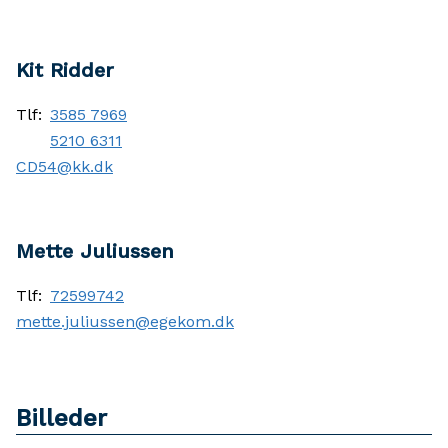
Kit Ridder
Tlf:
3585 7969
5210 6311
CD54@kk.dk
Mette Juliussen
Tlf:
72599742
mette.juliussen@egekom.dk
Billeder