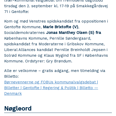
tvær-kommunal valgdebat om fremtidens dagtilbud
tirsdag den 2. september kl. 17-19 på Smakkegårdsvej
71 i Gentofte:
Kom og mød Venstres spidskandidat fra oppositionen i
Gentofte Kommune,
Marie Brixtofte (V)
,
Socialdemokraternes
Jonas Manthey Olsen (S) fra
Københavns Kommune, Pernille Søndergaard,
spidskandidat fra Moderaterne i Gribskov Kommune,
Liberal Alliances kandidat Pernille Breinholdt Jepsen i
Solrød Kommune og Klaus Mygind fra SF i Københavns
Kommune. Ordstyrer: Gry Brøndum.
Alle er velkomne – gratis adgang, men tilmelding via
Billetto:
Børnevennerne og FOBUs kommunalvalgsdebat |
Billetter | Gentofte | Regering & Politik | Billetto —
Denmark
Nøgleord