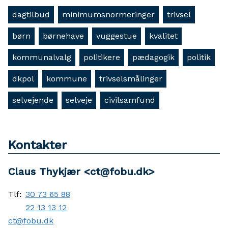
dagtilbud
minimumsnormeringer
trivsel
børn
børnehave
vuggestue
kvalitet
kommunalvalg
politikere
pædagogik
politik
dkpol
kommune
trivselsmålinger
selvejende
selveje
civilsamfund
Kontakter
Claus Thykjær <ct@fobu.dk>
Tlf:
30 73 65 88
22 13 13 12
ct@fobu.dk