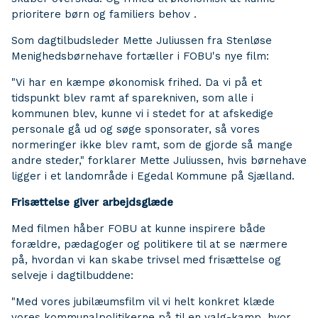
prioritere børn og familiers behov .
Som dagtilbudsleder Mette Juliussen fra Stenløse
Menighedsbørnehave fortæller i FOBU's nye film:
"Vi har en kæmpe økonomisk frihed. Da vi på et
tidspunkt blev ramt af sparekniven, som alle i
kommunen blev, kunne vi i stedet for at afskedige
personale gå ud og søge sponsorater, så vores
normeringer ikke blev ramt, som de gjorde så mange
andre steder," forklarer Mette Juliussen, hvis børnehave
ligger i et landområde i Egedal Kommune på Sjælland.
Frisættelse giver arbejdsglæde
Med filmen håber FOBU at kunne inspirere både
forældre, pædagoger og politikere til at se nærmere
på, hvordan vi kan skabe trivsel med frisættelse og
selveje i dagtilbuddene:
"Med vores jubilæumsfilm vil vi helt konkret klæde
vores kommunalpolitikerne på til en valg-kamp, hvor