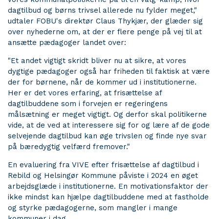
dagtilbud og børns trivsel allerede nu fylder meget,"
udtaler FOBU's direktør Claus Thykjær, der glæder sig
over nyhederne om, at der er flere penge på vej til at
ansætte pædagoger landet over:
"Et andet vigtigt skridt bliver nu at sikre, at vores
dygtige pædagoger også har friheden til faktisk at være
der for børnene, når de kommer ud i institutionerne.
Her er det vores erfaring, at frisættelse af
dagtilbuddene som i forvejen er regeringens
målsætning er meget vigtigt. Og derfor skal politikerne
vide, at de ved at interessere sig for og lære af de gode
selvejende dagtilbud kan øge trivslen og finde nye svar
på bæredygtig velfærd fremover."
En evaluering fra VIVE efter frisættelse af dagtilbud i
Rebild og Helsingør Kommune påviste i 2024 en øget
arbejdsglæde i institutionerne. En motivationsfaktor der
ikke mindst kan hjælpe dagtilbuddene med at fastholde
og styrke pædagogerne, som mangler i mange
kommuner i dag.