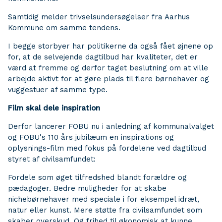
Samtidig melder trivselsundersøgelser fra Aarhus
Kommune om samme tendens.
I begge storbyer har politikerne da også fået øjnene op
for, at de selvejende dagtilbud har kvaliteter, det er
værd at fremme og derfor taget beslutning om at ville
arbejde aktivt for at gøre plads til flere børnehaver og
vuggestuer af samme type.
Film skal dele inspiration
Derfor lancerer FOBU nu i anledning af kommunalvalget
og FOBU's 110 års jubilæum en inspirations og
oplysnings-film med fokus på fordelene ved dagtilbud
styret af civilsamfundet:
Fordele som øget tilfredshed blandt forældre og
pædagoger. Bedre muligheder for at skabe
nichebørnehaver med speciale i for eksempel idræt,
natur eller kunst. Mere støtte fra civilsamfundet som
skaber overskud. Og frihed til økonomisk at kunne