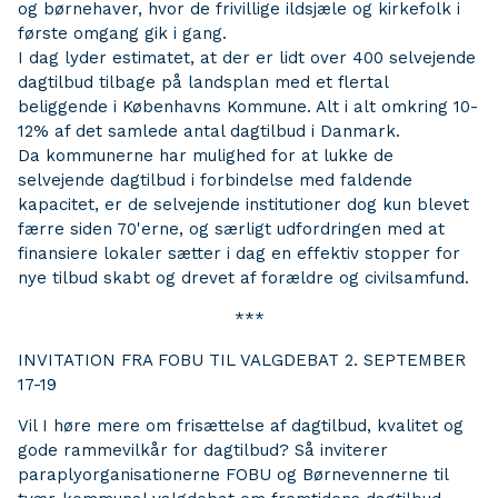
og børnehaver, hvor de frivillige ildsjæle og kirkefolk i
første omgang gik i gang.
I dag lyder estimatet, at der er lidt over 400 selvejende
dagtilbud tilbage på landsplan med et flertal
beliggende i Københavns Kommune. Alt i alt omkring 10-
12% af det samlede antal dagtilbud i Danmark.
Da kommunerne har mulighed for at lukke de
selvejende dagtilbud i forbindelse med faldende
kapacitet, er de selvejende institutioner dog kun blevet
færre siden 70'erne, og særligt udfordringen med at
finansiere lokaler sætter i dag en effektiv stopper for
nye tilbud skabt og drevet af forældre og civilsamfund.
***
INVITATION FRA FOBU TIL VALGDEBAT 2. SEPTEMBER
17-19
Vil I høre mere om frisættelse af dagtilbud, kvalitet og
gode rammevilkår for dagtilbud? Så inviterer
paraplyorganisationerne FOBU og Børnevennerne til