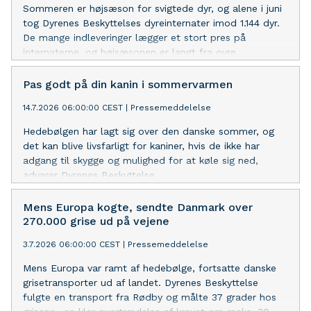
Sommeren er højsæson for svigtede dyr, og alene i juni
tog Dyrenes Beskyttelses dyreinternater imod 1.144 dyr.
De mange indleveringer lægger et stort pres på
internaterne, og højsæsonen er langt fra ovre.
Pas godt på din kanin i sommervarmen
14.7.2026 06:00:00 CEST
|
Pressemeddelelse
Hedebølgen har lagt sig over den danske sommer, og
det kan blive livsfarligt for kaniner, hvis de ikke har
adgang til skygge og mulighed for at køle sig ned,
advarer Dyrenes Beskyttelse.
Mens Europa kogte, sendte Danmark over
270.000 grise ud på vejene
3.7.2026 06:00:00 CEST
|
Pressemeddelelse
Mens Europa var ramt af hedebølge, fortsatte danske
grisetransporter ud af landet. Dyrenes Beskyttelse
fulgte en transport fra Rødby og målte 37 grader hos