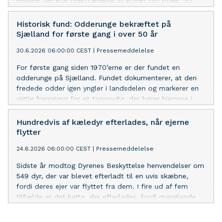
grisene -en klar overtrædelse af kravet om maks. 30
grader. Nu opfordrer organisationen til at de danske
myndigheder ændrer deres godkendelsespraksis og reelt
Historisk fund: Odderunge bekræftet på
håndhæver EU’s minimumskrav for dyretransporter.
Sjælland for første gang i over 50 år
30.6.2026 06:00:00 CEST
|
Pressemeddelelse
For første gang siden 1970’erne er der fundet en
odderunge på Sjælland. Fundet dokumenterer, at den
fredede odder igen yngler i landsdelen og markerer en
vigtig fremgang for et toprovdyr, der hører hjemme i
den danske natur.
Hundredvis af kæledyr efterlades, når ejerne
flytter
24.6.2026 06:00:00 CEST
|
Pressemeddelelse
Sidste år modtog Dyrenes Beskyttelse henvendelser om
549 dyr, der var blevet efterladt til en uvis skæbne,
fordi deres ejer var flyttet fra dem. I fire ud af fem
tilfælde er det katte, der efterlades, fordi manglende
regler om mærkning har gjort det umuligt at spore
ejeren.