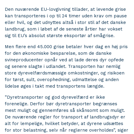
Den nuværende EU-lovgivning tillader, at levende grise
kan transporteres i op til 24 timer uden krav om pause
eller hvil, og det udnyttes altså i stor stil af det danske
landbrug, som i løbet af de seneste årtier har vokset
sig til EU’s absolut største eksportør af smågrise.
Men flere end 45.000 grise betaler hver dag en høj pris
for den økonomiske besparelse, som de danske
svineproducenter opnår ved at lade deres dyr opfede
og senere slagte i udlandet. Transporten har nemlig
store dyrevelfærdsmæssige omkostninger, og risikoen
for tørst, sult, overophedning, udmattelse og anden
lidelse øges i takt med transportens længde.
”Dyretransporter og god dyrevelfærd er ikke
forenelige. Derfor bør dyretransporter begrænses
mest muligt og gennemføres så skånsomt som muligt.
De nuværende regler for transport af landbrugsdyr er
alt for lempelige, hvilket betyder, at dyrene udsættes
for stor belastning, selv når reglerne overholdes”, siger