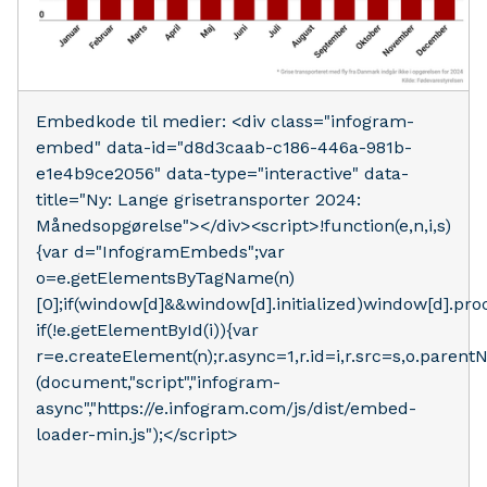
Embedkode til medier: <div class="infogram-
embed" data-id="d8d3caab-c186-446a-981b-
e1e4b9ce2056" data-type="interactive" data-
title="Ny: Lange grisetransporter 2024:
Månedsopgørelse"></div><script>!function(e,n,i,s)
{var d="InfogramEmbeds";var
o=e.getElementsByTagName(n)
[0];if(window[d]&&window[d].initialized)window[d].pr
if(!e.getElementById(i)){var
r=e.createElement(n);r.async=1,r.id=i,r.src=s,o.parentN
(document,"script","infogram-
async","https://e.infogram.com/js/dist/embed-
loader-min.js");</script>