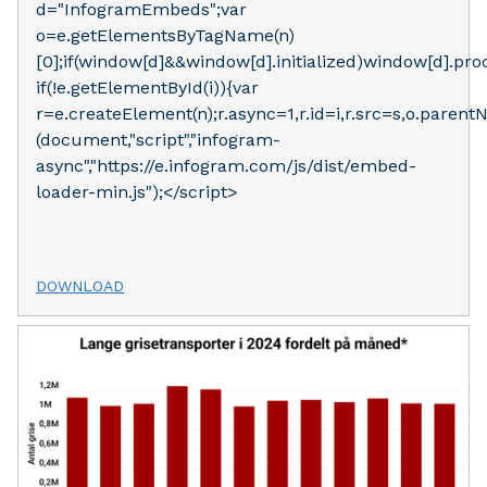
d="InfogramEmbeds";var
o=e.getElementsByTagName(n)
[0];if(window[d]&&window[d].initialized)window[d].pr
if(!e.getElementById(i)){var
r=e.createElement(n);r.async=1,r.id=i,r.src=s,o.parentN
(document,"script","infogram-
async","https://e.infogram.com/js/dist/embed-
loader-min.js");</script>
DOWNLOAD