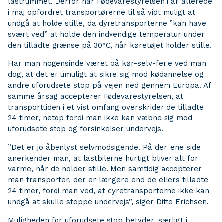
lastrummet. Derfor har Fødevarestyrelsen i år allerede
i maj opfordret transportørerne til så vidt muligt at
undgå at holde stille, da dyretransporterne ”kan have
svært ved” at holde den indvendige temperatur under
den tilladte grænse på 30°C, når køretøjet holder stille.
Har man nogensinde været på kør-selv-ferie ved man
dog, at det er umuligt at sikre sig mod kødannelse og
andre uforudsete stop på vejen ned gennem Europa. Af
samme årsag accepterer Fødevarestyrelsen, at
transporttiden i et vist omfang overskrider de tilladte
24 timer, netop fordi man ikke kan væbne sig mod
uforudsete stop og forsinkelser undervejs.
”Det er jo åbenlyst selvmodsigende. På den ene side
anerkender man, at lastbilerne hurtigt bliver alt for
varme, når de holder stille. Men samtidig accepterer
man transporter, der er længere end de ellers tilladte
24 timer, fordi man ved, at dyretransporterne ikke kan
undgå at skulle stoppe undervejs”, siger Ditte Erichsen.
Muligheden for uforudsete stop betyder, særligt i