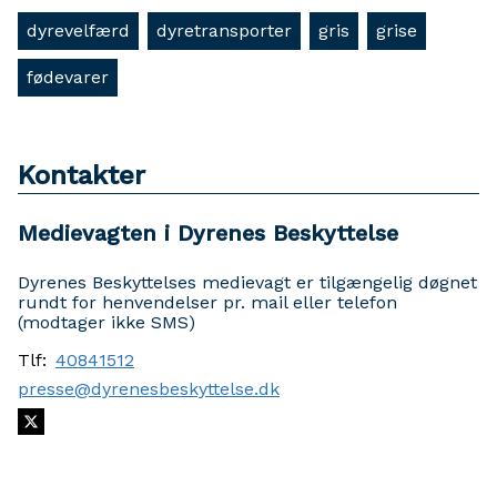
dyrevelfærd
dyretransporter
gris
grise
fødevarer
Kontakter
Medievagten i Dyrenes Beskyttelse
Dyrenes Beskyttelses medievagt er tilgængelig døgnet
rundt for henvendelser pr. mail eller telefon
(modtager ikke SMS)
Tlf:
40841512
presse@dyrenesbeskyttelse.dk