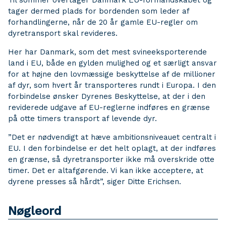
Til sommer overtager Danmark EU-formandskabet og
tager dermed plads for bordenden som leder af
forhandlingerne, når de 20 år gamle EU-regler om
dyretransport skal revideres.
Her har Danmark, som det mest svineeksporterende
land i EU, både en gylden mulighed og et særligt ansvar
for at højne den lovmæssige beskyttelse af de millioner
af dyr, som hvert år transporteres rundt i Europa. I den
forbindelse ønsker Dyrenes Beskyttelse, at der i den
reviderede udgave af EU-reglerne indføres en grænse
på otte timers transport af levende dyr.
”Det er nødvendigt at hæve ambitionsniveauet centralt i
EU. I den forbindelse er det helt oplagt, at der indføres
en grænse, så dyretransporter ikke må overskride otte
timer. Det er altafgørende. Vi kan ikke acceptere, at
dyrene presses så hårdt”, siger Ditte Erichsen.
Nøgleord