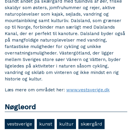
blandt andet på skærgård med tusindvis af øer, friske
skaldyr som østers, jomfruhummer og rejer, aktive
naturoplevelser som kajak, sejlads, vandring og
mountainbiking samt kulturliv. Dalsland, som grænser
op til Norge, forbinder man særligt med Dalslands
Kanal, der er perfekt til kanoture. Dalsland byder også
på mangfoldige naturoplevelser med vandring,
fantastiske muligheder for cykling og unikke
overnatningsmuligheder. Västergötland, der ligger
mellem Sveriges store søer Vänern og Vättern, byder
ligeledes på aktiviteter i naturen såsom cykling,
vandring og skiløb om vinteren og ikke mindst en rig
historie og kultur.
Læs mere om området her:
www.vestsverige.dk
Nøgleord
vestsverige
kunst
kultur
skærgård