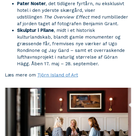
Pater Noster
, det tidligere fyrtårn, nu eksklusivt
hotel i den yderste skærgård, viser
udstillingen
The Overview Effect
med rumbilleder
af jorden taget af fotografen Benjamin Grant.
Skulptur i Pilane
, midt i et historisk
kulturlandskab, blandt gamle monumenter og
græssende får, fremvises nye værker af Ugo
Rondinone og Jay Gard – samt et overraskende
lufthavnsprojekt i naturlig størrelse af Göran
Hägg. Åben 17. maj – 28. september.
Læs mere om
Tjörn Island of Art