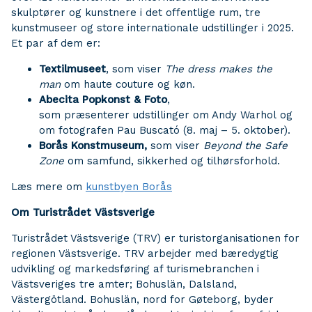
skulptører og kunstnere i det offentlige rum, tre
kunstmuseer og store internationale udstillinger i 2025.
Et par af dem er:
Textilmuseet
, som viser
The dress makes the
man
om haute couture og køn.
Abecita Popkonst & Foto
,
som præsenterer udstillinger om Andy Warhol og
om fotografen Pau Buscató (8. maj – 5. oktober).
Borås Konstmuseum,
som viser
Beyond the Safe
Zone
om samfund, sikkerhed og tilhørsforhold.
Læs mere om
kunstbyen Borås
Om Turistrådet Västsverige
Turistrådet Västsverige (TRV) er turistorganisationen for
regionen Västsverige. TRV arbejder med bæredygtig
udvikling og markedsføring af turismebranchen i
Västsveriges tre amter; Bohuslän, Dalsland,
Västergötland. Bohuslän, nord for Gøteborg, byder