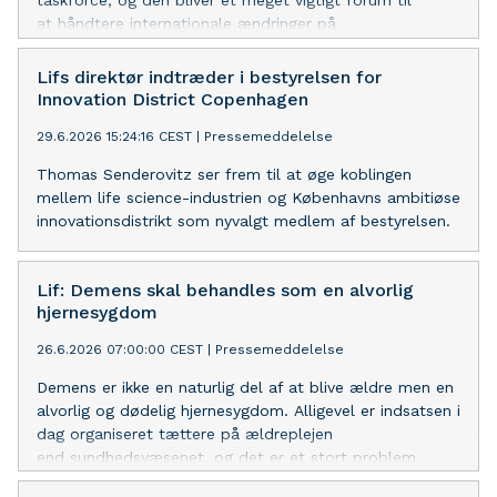
taskforce, og den bliver et meget vigtigt forum til
at håndtere internationale ændringer på
lægemiddelområdet og beskytte patienternes adgang til
nye og bedre behandlinger, mener Lif.
Lifs direktør indtræder i bestyrelsen for
Innovation District Copenhagen
29.6.2026 15:24:16 CEST
|
Pressemeddelelse
Thomas Senderovitz ser frem til at øge koblingen
mellem life science-industrien og Københavns ambitiøse
innovationsdistrikt som nyvalgt medlem af bestyrelsen.
Lif: Demens skal behandles som en alvorlig
hjernesygdom
26.6.2026 07:00:00 CEST
|
Pressemeddelelse
Demens er ikke en naturlig del af at blive ældre men en
alvorlig og dødelig hjernesygdom. Alligevel er indsatsen i
dag organiseret tættere på ældreplejen
end sundhedsvæsenet, og det er et stort problem,
mener Lægemiddelindustriforeningen, Lif, som nu