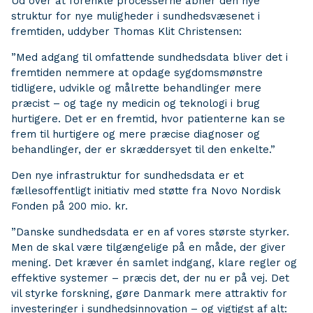
Ud over at forenkle processerne åbner den nye
struktur for nye muligheder i sundhedsvæsenet i
fremtiden, uddyber Thomas Klit Christensen:
”Med adgang til omfattende sundhedsdata bliver det i
fremtiden nemmere at opdage sygdomsmønstre
tidligere, udvikle og målrette behandlinger mere
præcist – og tage ny medicin og teknologi i brug
hurtigere. Det er en fremtid, hvor patienterne kan se
frem til hurtigere og mere præcise diagnoser og
behandlinger, der er skræddersyet til den enkelte.”
Den nye infrastruktur for sundhedsdata er et
fællesoffentligt initiativ med støtte fra Novo Nordisk
Fonden på 200 mio. kr.
”Danske sundhedsdata er en af vores største styrker.
Men de skal være tilgængelige på en måde, der giver
mening. Det kræver én samlet indgang, klare regler og
effektive systemer – præcis det, der nu er på vej. Det
vil styrke forskning, gøre Danmark mere attraktiv for
investeringer i sundhedsinnovation – og vigtigst af alt: