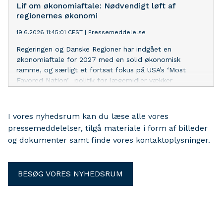
lancerer seks konkrete anbefalinger til indsatsen.
Lif om økonomiaftale: Nødvendigt løft af
regionernes økonomi
19.6.2026 11:45:01 CEST
|
Pressemeddelelse
Regeringen og Danske Regioner har indgået en
økonomiaftale for 2027 med en solid økonomisk
ramme, og særligt et fortsat fokus på USA’s ‘Most
Favored Nation’- politik for lægemidler vækker
tilfredshed i Lægemiddelindustriforeningen.
I vores nyhedsrum kan du læse alle vores
pressemeddelelser, tilgå materiale i form af billeder
og dokumenter samt finde vores kontaktoplysninger.
BESØG VORES NYHEDSRUM