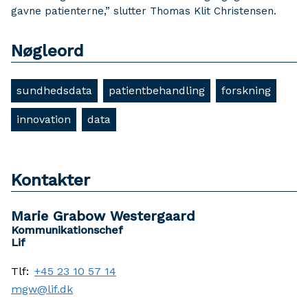
gavne patienterne,” slutter Thomas Klit Christensen.
Nøgleord
sundhedsdata
patientbehandling
forskning
innovation
data
Kontakter
Marie Grabow Westergaard
Kommunikationschef
Lif
Tlf:
+45 23 10 57 14
mgw@lif.dk