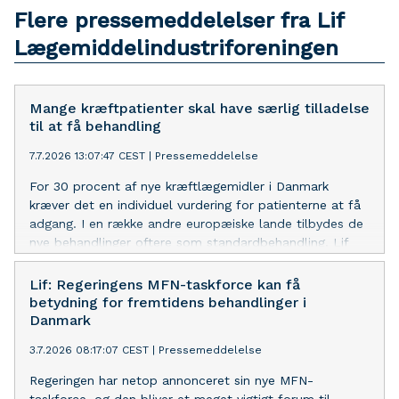
Flere pressemeddelelser fra Lif
Lægemiddelindustriforeningen
Mange kræftpatienter skal have særlig tilladelse
til at få behandling
7.7.2026 13:07:47 CEST
|
Pressemeddelelse
For 30 procent af nye kræftlægemidler i Danmark
kræver det en individuel vurdering for patienterne at få
adgang. I en række andre europæiske lande tilbydes de
nye behandlinger oftere som standardbehandling. Lif
efterlyser et ændret fokus i Medicinrådet.
Lif: Regeringens MFN-taskforce kan få
betydning for fremtidens behandlinger i
Danmark
3.7.2026 08:17:07 CEST
|
Pressemeddelelse
Regeringen har netop annonceret sin nye MFN-