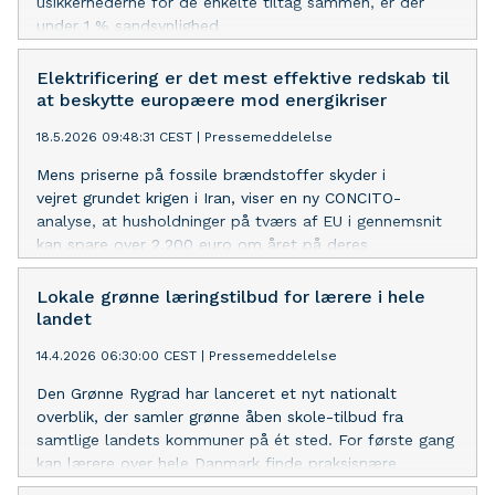
usikkerhederne for de enkelte tiltag sammen, er der
under 1 % sandsynlighed
for, at Danmark indfrier klimamålet.
Elektrificering er det mest effektive redskab til
at beskytte europæere mod energikriser
18.5.2026 09:48:31 CEST
|
Pressemeddelelse
Mens priserne på fossile brændstoffer skyder i
vejret grundet krigen i Iran, viser en ny CONCITO-
analyse, at husholdninger på tværs af EU i gennemsnit
kan spare over 2.200 euro om året på deres
energiregninger ved at skifte til varmepumper og elbiler.
Lokale grønne læringstilbud for lærere i hele
landet
14.4.2026 06:30:00 CEST
|
Pressemeddelelse
Den Grønne Rygrad har lanceret et nyt nationalt
overblik, der samler grønne åben skole-tilbud fra
samtlige landets kommuner på ét sted. For første gang
kan lærere over hele Danmark finde praksisnære
undervisningstilbud inden for klima, natur og