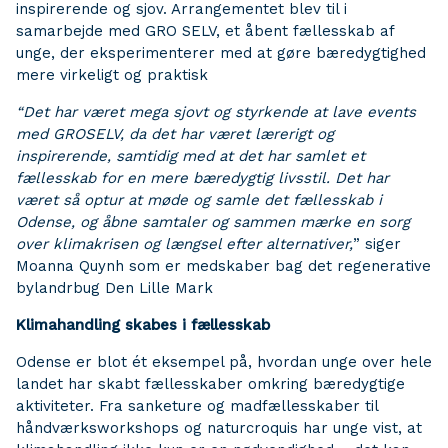
inspirerende og sjov. Arrangementet blev til i
samarbejde med GRO SELV, et åbent fællesskab af
unge, der eksperimenterer med at gøre bæredygtighed
mere virkeligt og praktisk
“Det har været mega sjovt og styrkende at lave events
med GROSELV, da det har været lærerigt og
inspirerende, samtidig med at det har samlet et
fællesskab for en mere bæredygtig livsstil. Det har
været så optur at møde og samle det fællesskab i
Odense, og åbne samtaler og sammen mærke en sorg
over klimakrisen og længsel efter alternativer,
” siger
Moanna Quynh som er medskaber bag det regenerative
bylandrbug Den Lille Mark
Klimahandling skabes i fællesskab
Odense er blot ét eksempel på, hvordan unge over hele
landet har skabt fællesskaber omkring bæredygtige
aktiviteter. Fra sanketure og madfællesskaber til
håndværksworkshops og naturcroquis har unge vist, at