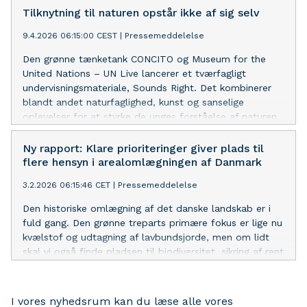
bæredygtighed, hvor de kan tage deres elever med ud i
Tilknytning til naturen opstår ikke af sig selv
deres lokalområde.
9.4.2026 06:15:00 CEST
|
Pressemeddelelse
Den grønne tænketank CONCITO og Museum for the
United Nations – UN Live lancerer et tværfagligt
undervisningsmateriale, Sounds Right. Det kombinerer
blandt andet naturfaglighed, kunst og sanselige
oplevelser for at styrke de unges forståelse af naturen
og deres engagement i den grønne omstilling.
Ny rapport: Klare prioriteringer giver plads til
flere hensyn i arealomlægningen af Danmark
3.2.2026 06:15:46 CET
|
Pressemeddelelse
Den historiske omlægning af det danske landskab er i
fuld gang. Den grønne treparts primære fokus er lige nu
kvælstof og udtagning af lavbundsjorde, men om lidt
skal vi også finde pladsen til biodiversitet, sikring af rent
drikkevand og klimarobusthed. En ny rapport fra
CONCITO foreslår et prioriteringssystem, der potentielt
kan nedbringe arealbehovet til omlægningen til det
I vores nyhedsrum kan du læse alle vores