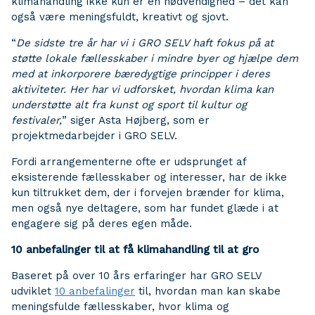
klimahandling ikke kun er en nødvendighed – det kan
også være meningsfuldt, kreativt og sjovt.
“
De sidste tre år har vi i GRO SELV haft fokus på at
støtte lokale fællesskaber i mindre byer og hjælpe dem
med at inkorporere bæredygtige principper i deres
aktiviteter. Her har vi udforsket, hvordan klima kan
understøtte alt fra kunst og sport til kultur og
festivaler,
” siger Asta Højberg, som er
projektmedarbejder i GRO SELV.
Fordi arrangementerne ofte er udsprunget af
eksisterende fællesskaber og interesser, har de ikke
kun tiltrukket dem, der i forvejen brænder for klima,
men også nye deltagere, som har fundet glæde i at
engagere sig på deres egen måde.
10 anbefalinger til at få klimahandling til at gro
Baseret på over 10 års erfaringer har GRO SELV
udviklet
10 anbefalinger
til, hvordan man kan skabe
meningsfulde fællesskaber, hvor klima og