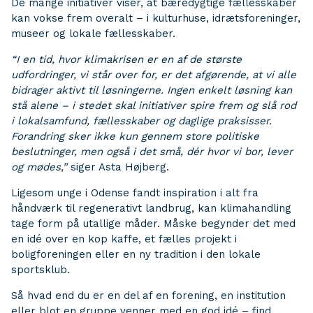
De mange initiativer viser, at bæredygtige fællesskaber
kan vokse frem overalt – i kulturhuse, idrætsforeninger,
museer og lokale fællesskaber.
“I en tid, hvor klimakrisen er en af de største
udfordringer, vi står over for, er det afgørende, at vi alle
bidrager aktivt til løsningerne. Ingen enkelt løsning kan
stå alene – i stedet skal initiativer spire frem og slå rod
i lokalsamfund, fællesskaber og daglige praksisser.
Forandring sker ikke kun gennem store politiske
beslutninger, men også i det små, dér hvor vi bor, lever
og mødes,”
siger Asta Højberg.
Ligesom unge i Odense fandt inspiration i alt fra
håndværk til regenerativt landbrug, kan klimahandling
tage form på utallige måder. Måske begynder det med
en idé over en kop kaffe, et fælles projekt i
boligforeningen eller en ny tradition i den lokale
sportsklub.
Så hvad end du er en del af en forening, en institution
eller blot en gruppe venner med en god idé – find