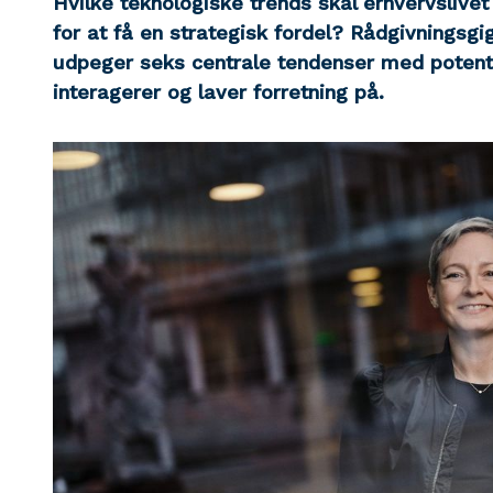
Hvilke teknologiske trends skal erhvervslivet
for at få en strategisk fordel? Rådgivningsgi
udpeger seks centrale tendenser med potentia
interagerer og laver forretning på.