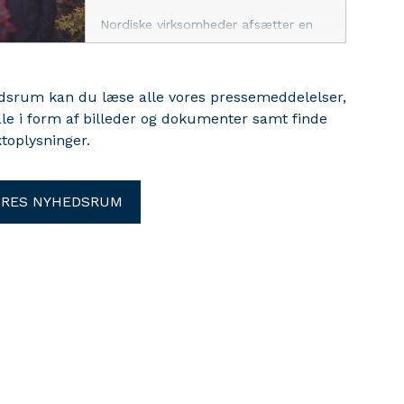
Nordiske virksomheder afsætter en
lige så stor andel af deres budget til
kunstig intelligens som virksomheder i
resten af Europa. Alligevel oplever de
edsrum kan du læse alle vores pressemeddelelser,
en markant langsommere realisering
ale i form af billeder og dokumenter samt finde
af forretningsværdi, viser en ny
undersøgelse fra Deloitte.
toplysninger.
ORES NYHEDSRUM