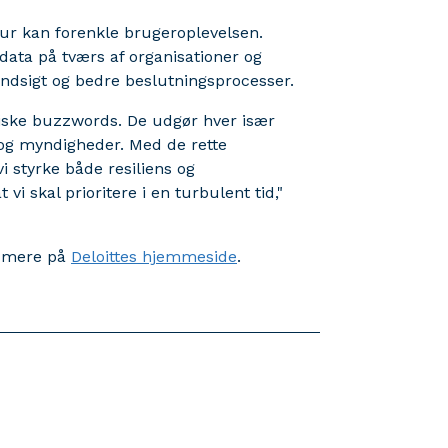
tur kan forenkle brugeroplevelsen.
data på tværs af organisationer og
indsigt og bedre beslutningsprocesser.
giske buzzwords. De udgør hver især
 og myndigheder. Med de rette
i styrke både resiliens og
i skal prioritere i en turbulent tid,"
s mere på
Deloittes hjemmeside
.