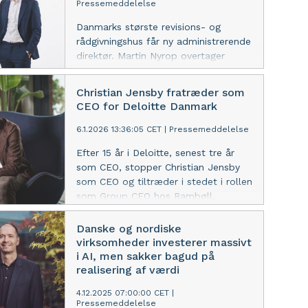
Pressemeddelelse
Danmarks største revisions- og
rådgivningshus får ny administrerende
direktør. Martin Nyrop overtager
posten fra Christian Jensby, som er
udpeget til Group CEO i Rambøll. Det
Christian Jensby fratræder som
formelle skifte gælder fra dags dato.
CEO for Deloitte Danmark
6.1.2026 13:36:05 CET
|
Pressemeddelelse
Efter 15 år i Deloitte, senest tre år
som CEO, stopper Christian Jensby
som CEO og tiltræder i stedet i rollen
som Group CEO hos Rambøll.
Danske og nordiske
virksomheder investerer massivt
i AI, men sakker bagud på
realisering af værdi
4.12.2025 07:00:00 CET
|
Pressemeddelelse