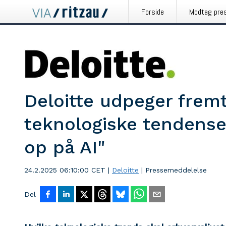
Forside
Modtag pre
Deloitte udpeger frem
teknologiske tendenser
op på AI"
24.2.2025 06:10:00 CET
|
Deloitte
|
Pressemeddelelse
Del