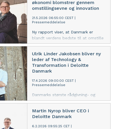
økonomi blomstrer gennem
omstillingsevne og innovation
21.5.2026 06:55:00 CEST
|
Pressemeddelelse
Ny rapport viser, at Danmark er
blandt verdens bedste til at omstille
sig, digitalisere og skabe vækst trods
globale kriser.
Ulrik Linder Jakobsen bliver ny
leder af Technology &
Transformation i Deloitte
Danmark
17.4.2026 09:00:00 CEST
|
Pressemeddelelse
Danmarks største rådgivning- og
revisionshus har fundet den nye chef
for deres digitale transformations-
Martin Nyrop bliver CEO i
forretning. En stærk profil med 17 års
Deloitte Danmark
erfaring træder op.
6.2.2026 09:55:25 CET
|