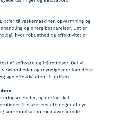
rsyede løsninger og innovation.
fra pc’er til vaskemaskiner, opvarmning og
behandling og energibesparelser. Det er
ologi, hvor robusthed og effektivitet er
st af software og fejlrettelser. Det vil
ske virksomheder og myndigheder kan dette
øge effektiviteten i it-driften.
utere
pteringsmetoder, og derfor skal
Fremtidens it-sikkerhed afhænger af nye
ger og kommunikation mod avancerede