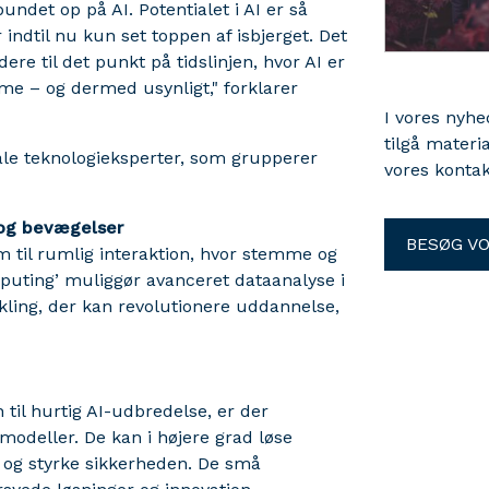
bundet op på AI. Potentialet i AI er så
indtil nu kun set toppen af isbjerget. Det
dere til det punkt på tidslinjen, hvor AI er
rme – og dermed usynligt," forklarer
I vores nyh
tilgå materi
bale teknologieksperter, som grupperer
vores kontak
 og bevægelser
BESØG V
 til rumlig interaktion, hvor stemme og
omputing’ muliggør avanceret dataanalyse i
ling, der kan revolutionere uddannelse,
 til hurtig AI-udbredelse, er der
modeller. De kan i højere grad løse
 og styrke sikkerheden. De små