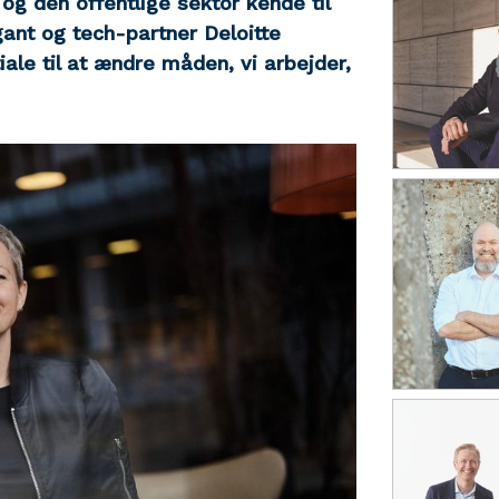
 og den offentlige sektor kende til
gant og tech-partner Deloitte
le til at ændre måden, vi arbejder,