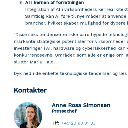
AI i kernen af forretningen
Integration af AI i virksomheders kernearkitek
Samtidig kan AI føre til nye måder at anvende 
brancher, hvilket skaber mulighed for dybere 
"Disse seks tendenser er ikke bare hypede teknolo
markante strategiske potentialer for virksomheder
investeringer i AI, hardware og cybersikkerhed kan v
konkurrenceevne. Områder, som alle er enige om, at v
slutter Maria Hald.
Dyk ned i de enkelte teknologiske tendenser og læ
Kontakter
Anne Rosa Simonsen
Pressechef
Tlf:
+45 20 63 31 33