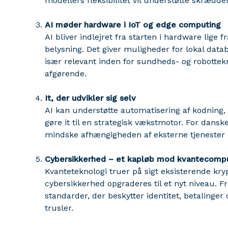
modellers fleksibilitet vil understøtte skrædde
AI møder hardware i IoT og edge computing
AI bliver indlejret fra starten i hardware lige 
belysning. Det giver muligheder for lokal data
især relevant inden for sundheds- og robottekn
afgørende.
It, der udvikler sig selv
AI kan understøtte automatisering af kodning, te
gøre it til en strategisk vækstmotor. For dan
mindske afhængigheden af eksterne tjenester og 
Cybersikkerhed – et kapløb mod kvantecomp
Kvanteteknologi truer på sigt eksisterende kry
cybersikkerhed opgraderes til et nyt niveau. 
standarder, der beskytter identitet, betalin
trusler.