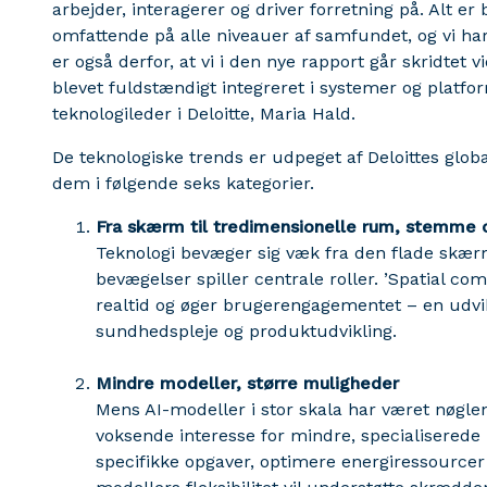
arbejder, interagerer og driver forretning på. Alt er 
omfattende på alle niveauer af samfundet, og vi har 
er også derfor, at vi i den nye rapport går skridtet vi
blevet fuldstændigt integreret i systemer og platfo
teknologileder i Deloitte, Maria Hald.
De teknologiske trends er udpeget af Deloittes glo
dem i følgende seks kategorier.
Fra skærm til tredimensionelle rum, stemme
Teknologi bevæger sig væk fra den flade skærm
bevægelser spiller centrale roller. ’Spatial c
realtid og øger brugerengagementet – en udvik
sundhedspleje og produktudvikling.
Mindre modeller, større muligheder
Mens AI-modeller i stor skala har været nøglen
voksende interesse for mindre, specialiserede 
specifikke opgaver, optimere energiressourcer