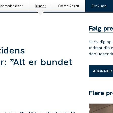
ssemeddelelser
Kunder
Om Via Ritzau
Bliv kunde
Følg pr
Skriv dig op
tidens
Indtast din 
den udsendt
: ”Alt er bundet
ABONNER
Flere p