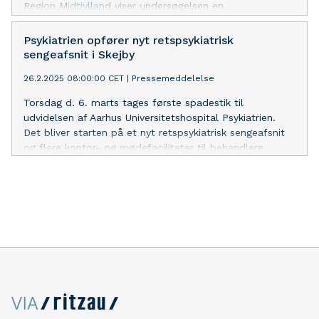
Region Midtjylland viser undersøgelsen en
gennemgående positiv vurdering af personalet, samt
fremgang i patienttilfredsheden i voksenpsykiatrien.
Psykiatrien opfører nyt retspsykiatrisk
sengeafsnit i Skejby
26.2.2025 08:00:00 CET
|
Pressemeddelelse
Torsdag d. 6. marts tages første spadestik til
udvidelsen af Aarhus Universitetshospital Psykiatrien.
Det bliver starten på et nyt retspsykiatrisk sengeafsnit
og flere kontor- og mødefaciliteter til behandlere.