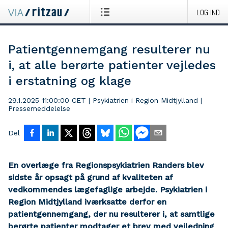
LOG IND
Patientgennemgang resulterer nu
i, at alle berørte patienter vejledes
i erstatning og klage
29.1.2025 11:00:00 CET
|
Psykiatrien i Region Midtjylland
|
Pressemeddelelse
Del
En overlæge fra Regionspsykiatrien Randers blev
sidste år opsagt på grund af kvaliteten af
vedkommendes lægefaglige arbejde. Psykiatrien i
Region Midtjylland iværksatte derfor en
patientgennemgang, der nu resulterer i, at samtlige
berørte patienter modtager et brev med vejledning