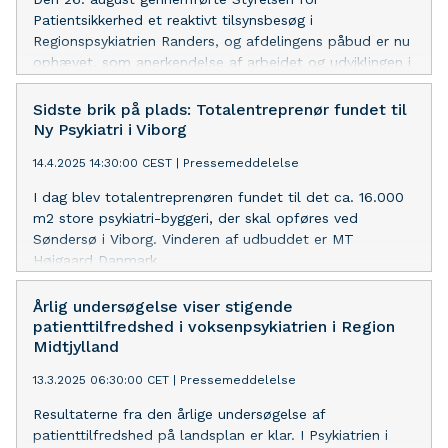
Patientsikkerhed et reaktivt tilsynsbesøg i
Regionspsykiatrien Randers, og afdelingens påbud er nu
ophævet, som anerkendelse af arbejdet og udviklingen i
afdelingen.
Sidste brik på plads: Totalentreprenør fundet til
Ny Psykiatri i Viborg
14.4.2025 14:30:00 CEST
|
Pressemeddelelse
I dag blev totalentreprenøren fundet til det ca. 16.000
m2 store psykiatri-byggeri, der skal opføres ved
Søndersø i Viborg. Vinderen af udbuddet er MT
Højgaard Danmark.
Årlig undersøgelse viser stigende
patienttilfredshed i voksenpsykiatrien i Region
Midtjylland
13.3.2025 06:30:00 CET
|
Pressemeddelelse
Resultaterne fra den årlige undersøgelse af
patienttilfredshed på landsplan er klar. I Psykiatrien i