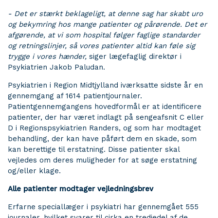
- Det er stærkt beklageligt, at denne sag har skabt uro
og bekymring hos mange patienter og pårørende. Det er
afgørende, at vi som hospital følger faglige standarder
og retningslinjer, så vores patienter altid kan føle sig
trygge i vores hænder,
siger lægefaglig direktør i
Psykiatrien Jakob Paludan.
Psykiatrien i Region Midtjylland iværksatte sidste år en
gennemgang af 1614 patientjournaler.
Patientgennemgangens hovedformål er at identificere
patienter, der har været indlagt på sengeafsnit C eller
D i Regionspsykiatrien Randers, og som har modtaget
behandling, der kan have påført dem en skade, som
kan berettige til erstatning. Disse patienter skal
vejledes om deres muligheder for at søge erstatning
og/eller klage.
Alle patienter modtager vejledningsbrev
Erfarne speciallæger i psykiatri har gennemgået 555
journaler, hvilket svarer til cirka en tredjedel af de