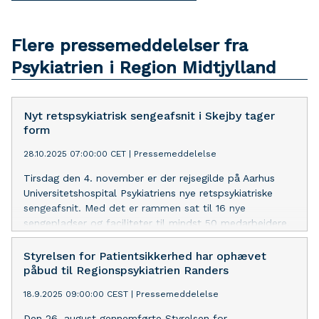
Flere pressemeddelelser fra
Psykiatrien i Region Midtjylland
Nyt retspsykiatrisk sengeafsnit i Skejby tager
form
28.10.2025 07:00:00 CET
|
Pressemeddelelse
Tirsdag den 4. november er der rejsegilde på Aarhus
Universitetshospital Psykiatriens nye retspsykiatriske
sengeafsnit. Med det er rammen sat til 16 nye
sengepladser og faciliteter til mindst 50 medarbejdere.
Styrelsen for Patientsikkerhed har ophævet
påbud til Regionspsykiatrien Randers
18.9.2025 09:00:00 CEST
|
Pressemeddelelse
Den 26. august gennemførte Styrelsen for