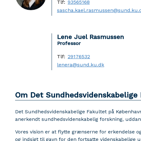
Tlf:
93565168
sascha.kael.rasmussen@sund.ku.
Lene Juel Rasmussen
Professor
Tlf:
29176532
lenera@sund.ku.dk
Om Det Sundhedsvidenskabelige 
Det Sundhedsvidenskabelige Fakultet på Københavns 
anerkendt sundhedsvidenskabelig forskning, uddann
Vores vision er at flytte grænserne for erkendelse
og indsigt til gavn for den fortsatte videnskabelige 