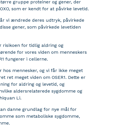
tørre gruppe proteiner og gener, der
FOXO, som er kendt for at påvirke levetid.
t når vi ændrede deres udtryk, påvirkede
f disse gener, som påvirkede levetiden
r risikoen for tidlig aldring og
fgørende for vores viden om menneskers
1 fungerer i cellerne.
er hos mennesker, og vi får ikke meget
eret ret meget viden om OSER1. Dette er
ning for aldring og levetid, og
, hvilke aldersrelaterede sygdomme og
hiquan Li.
 kan danne grundlag for nye mål for
ygdomme som metaboliske sygdomme,
omme.