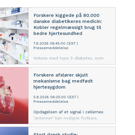
Forskere kiggede på 80.000
danske diabetikeres medicin:
Kobler regelmæssigt brug til
bedre hjertesundhed
7.8.2026 08:45:00 CEST
|
Pressemeddelelse
Voksne med type 2-diabetes, som
ikke tager deres medicin konsekvent,
har en 27 procent højere risiko for
Forskere afslører skjult
hjertesygdomme, viser nyt studie.
mekanisme bag medfødt
Effekten er endnu stærkere blandt
hjertesygdom
yngre patienter.
5.8.2026 06:05:00 CEST
|
Pressemeddelelse
Opdagelsen af et signal i cellernes
’antenner’ kan muligvis forklare,
hvorfor fostre udvikler sygdom i både
hjerte og andre organer, mener
Stort dansk studie: