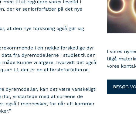
med til at regulere vores levetid i
n, der er seniorforfatter på det nye
for, at den nye forskning også gør sig
t forekommende i en række forskellige dyr
I vores nyh
data fra dyremodellerne i studiet til den
tilgå materi
 måde kunne vi afgøre, hvorvidt det også
vores kontak
uan Li, der er en af førsteforfatterne
BESØG V
dre dyremodeller, kan det være vanskeligt
erfor, vi startede med at screene de
r, også i mennesker, for når alt kommer
esker.”