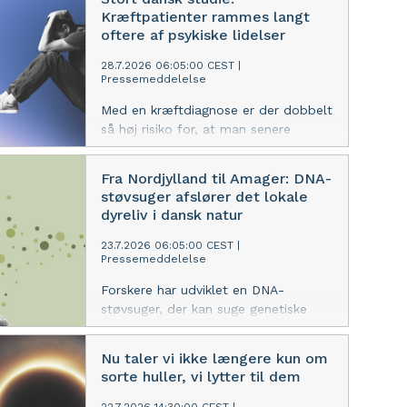
forskere fra Københavns Universitet.
Kræftpatienter rammes langt
oftere af psykiske lidelser
28.7.2026 06:05:00 CEST
|
Pressemeddelelse
Med en kræftdiagnose er der dobbelt
så høj risiko for, at man senere
udvikler en psykisk lidelse, end hvis
man er kræftfri. I det første år er der
Fra Nordjylland til Amager: DNA-
fem gange øget risiko for at blive
støvsuger afslører det lokale
indlagt med en psykisk diagnose eller
dyreliv i dansk natur
få udskrevet medicin til behandling af
sådanne sygdomme.
23.7.2026 06:05:00 CEST
|
Pressemeddelelse
Forskere har udviklet en DNA-
støvsuger, der kan suge genetiske
spor fra dyr ud af luften og afsløre,
hvilke dyr der lever i et område. I to
Nu taler vi ikke længere kun om
nye studier tager forskerne luftprøver
sorte huller, vi lytter til dem
i tre naturområder i Danmark og viser,
at metoden kan bruges til at