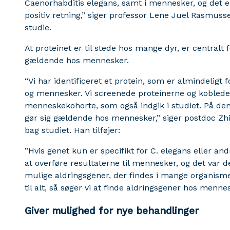
Caenorhabditis elegans, samt i mennesker, og det er 
positiv retning,” siger professor Lene Juel Rasmusse
studie.
At proteinet er til stede hos mange dyr, er centralt 
gældende hos mennesker.
“Vi har identificeret et protein, som er almindelig
og mennesker. Vi screenede proteinerne og koblede 
menneskekohorte, som også indgik i studiet. På den
gør sig gældende hos mennesker,” siger postdoc Zhiq
bag studiet. Han tilføjer:
”Hvis genet kun er specifikt for C. elegans eller an
at overføre resultaterne til mennesker, og det var d
mulige aldringsgener, der findes i mange organisme
til alt, så søger vi at finde aldringsgener hos menn
Giver mulighed for nye behandlinger