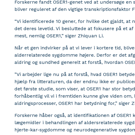
Forskerne fandt OSER1-genet ved at undersøge en s
bliver reguleret af den vigtige transkriptionsfaktor 
“Vi identificerede 10 gener, for hvilke det gjaldt, a
det deres levetid. Vi besluttede at fokusere på et a
mest, nemlig OSER1,” siger Zhiquan Li.
Når et gen indvirker på at vi lever i kortere tid, blive
alderrelaterede sygdomme højere. Derfor er det a
aldring og sundhed generelt at forstå, hvordan OSER
”Vi arbejder lige nu på at forstå, hvad OSER1 betyd
hjælp fra litteraturen, da der endnu ikke er public
det første studie, som viser, at OSER1 har stor betyd
forhåbentlig vil vi i fremtiden kunne give viden om
aldringsprocesser, OSER1 har betydning for,” siger Z
Forskerne håber også, at identifikationen af OSER1
lægemidler i behandlingen af aldersrelaterede s
hjerte-kar-sygdomme og neurodegenerative sygd