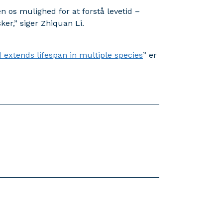
en os mulighed for at forstå levetid –
er,” siger Zhiquan Li.
extends lifespan in multiple species
” er