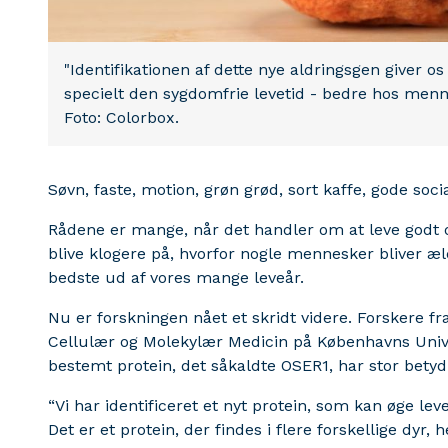
"Identifikationen af dette nye aldringsgen giver os
specielt den sygdomfrie levetid - bedre hos menne
Foto: Colorbox.
Søvn, faste, motion, grøn grød, sort kaffe, gode soci
Rådene er mange, når det handler om at leve godt og
blive klogere på, hvorfor nogle mennesker bliver æl
bedste ud af vores mange leveår.
Nu er forskningen nået et skridt videre. Forskere fra
Cellulær og Molekylær Medicin på Københavns Univer
bestemt protein, det såkaldte OSER1, har stor betydn
“Vi har identificeret et nyt protein, som kan øge le
Det er et protein, der findes i flere forskellige dyr