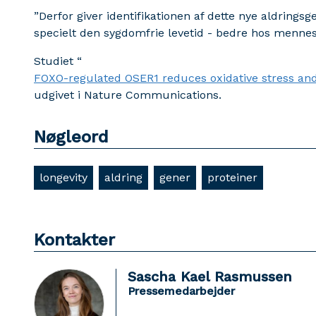
”Derfor giver identifikationen af dette nye aldringsg
specielt den sygdomfrie levetid - bedre hos mennesk
Studiet “
FOXO-regulated OSER1 reduces oxidative stress and 
udgivet i Nature Communications.
Nøgleord
longevity
aldring
gener
proteiner
Kontakter
Sascha Kael Rasmussen
Pressemedarbejder