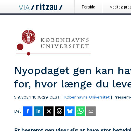
Forside
Modtag pre
Nyopdaget gen kan ha
for, hvor længe du lev
5.9.2024 10:18:29 CEST
|
Københavns Universitet
|
Pressem
Del
Et bestemt gen viser sig at have stor betydnin