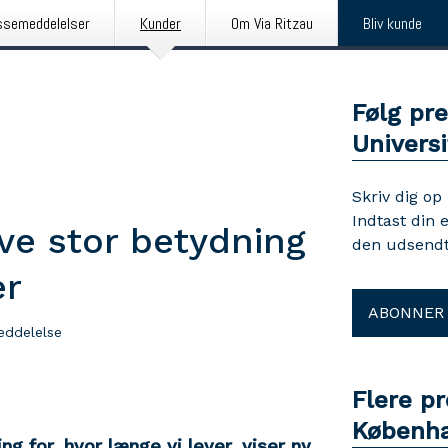
ssemeddelelser
Kunder
Om Via Ritzau
Bliv kunde
Følg pr
Universi
Skriv dig op
Indtast din 
ve stor betydning
den udsendt
er
ABONNER
eddelelse
Flere p
Københa
g for, hvor længe vi lever, viser ny