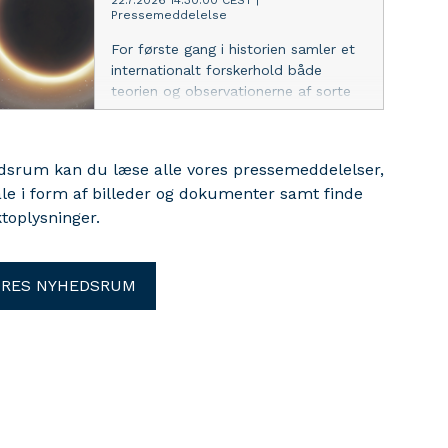
22.7.2026 14:30:00 CEST
|
Pressemeddelelse
kortlægge det lokale dyreliv. Dermed
rykker de et stort skridt tættere på
For første gang i historien samler et
bedre overvågning af biodiversitet
internationalt forskerhold både
ved hjælp af DNA fra luft.
teorien og observationerne af sorte
hullers vibrationer i én samlet status
over feltet. En af forskerne bag,
kalder det ”et nyt stadie i
edsrum kan du læse alle vores pressemeddelelser,
astronomien”.
ale i form af billeder og dokumenter samt finde
toplysninger.
ORES NYHEDSRUM