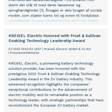
slemt det står til med deres læseevner og
sprogfærdigheder [1]. Årsagen er dels brugen af sociale
medier, som stjæler børns tid og evnen til fordybelse
og indlæring. Corona-situationen har gjort det endnu
værre. De lange hjemsendelser medførte et yderligere
læringstab [2].
KREISEL Electric honored with Frost & Sullivan
Enabling Technology Leadership Award
5.7.2023 13:50:02 CEST
|
Kreisel Electric GmbH & Co KG
|
Pressemeddelelse
KREISEL Electric, a pioneering battery technology
solution provider, has been honored with the
prestigious 2023 Frost & Sullivan Enabling Technology
Leadership Award in the EV battery industry. This
esteemed recognition highlights the companies’
exceptional contributions to the advancement of
electric mobility and its remarkable position as a
technology leader, with strategic partnerships that have
revolutionized the European EV battery market.