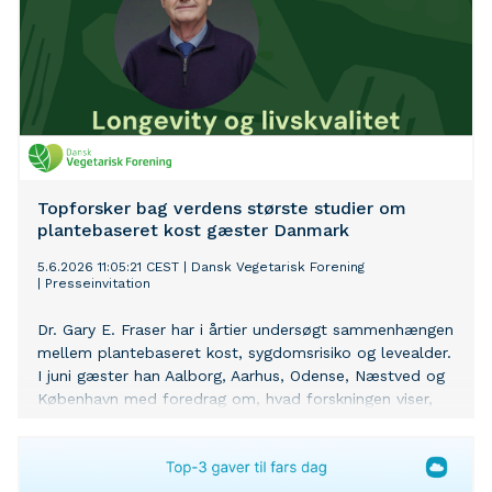
Topforsker bag verdens største studier om
plantebaseret kost gæster Danmark
5.6.2026 11:05:21 CEST
|
Dansk Vegetarisk Forening
|
Presseinvitation
Dr. Gary E. Fraser har i årtier undersøgt sammenhængen
mellem plantebaseret kost, sygdomsrisiko og levealder.
I juni gæster han Aalborg, Aarhus, Odense, Næstved og
København med foredrag om, hvad forskningen viser,
samtidig med at den nye regering lægger op til at
fjerne momsen på frugt og grønt.