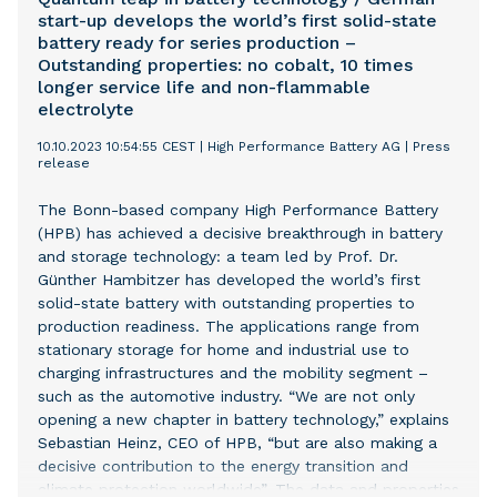
chargers at no cost.
start-up develops the world’s first solid-state
battery ready for series production –
Outstanding properties: no cobalt, 10 times
longer service life and non-flammable
electrolyte
10.10.2023 10:54:55 CEST
|
High Performance Battery AG
|
Press
release
The Bonn-based company High Performance Battery
(HPB) has achieved a decisive breakthrough in battery
and storage technology: a team led by Prof. Dr.
Günther Hambitzer has developed the world’s first
solid-state battery with outstanding properties to
production readiness. The applications range from
stationary storage for home and industrial use to
charging infrastructures and the mobility segment –
such as the automotive industry. “We are not only
opening a new chapter in battery technology,” explains
Sebastian Heinz, CEO of HPB, “but are also making a
decisive contribution to the energy transition and
climate protection worldwide”. The data and properties