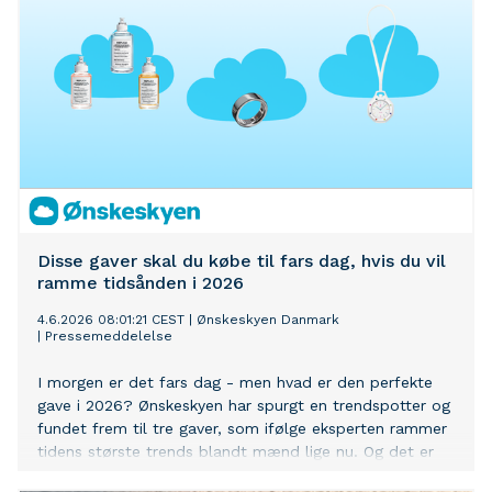
Disse gaver skal du købe til fars dag, hvis du vil
ramme tidsånden i 2026
4.6.2026 08:01:21 CEST
|
Ønskeskyen Danmark
|
Pressemeddelelse
I morgen er det fars dag - men hvad er den perfekte
gave i 2026? Ønskeskyen har spurgt en trendspotter og
fundet frem til tre gaver, som ifølge eksperten rammer
tidens største trends blandt mænd lige nu. Og det er
alt fra longevity til mekaniske ure, som i år sætter