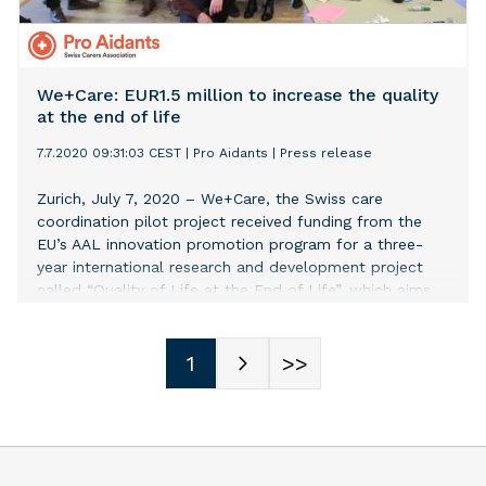
culture of seafaring and has brought maritime
traditions and craftmanship right
We+Care: EUR1.5 million to increase the quality
at the end of life
7.7.2020 09:31:03 CEST
|
Pro Aidants
|
Press release
Zurich, July 7, 2020 – We+Care, the Swiss care
coordination pilot project received funding from the
EU’s AAL innovation promotion program for a three-
year international research and development project
called “Quality of Life at the End of Life”, which aims
to improve the quality of life of care recipients at the
end of life, their family caregivers and inter-
professional teams from care providers.
1
>>