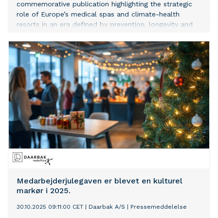
commemorative publication highlighting the strategic
role of Europe’s medical spas and climate-health
resorts in an era defined by prevention, longevity and
sustainable wellbeing.
Medarbejderjulegaven er blevet en kulturel
markør i 2025.
30.10.2025 09:11:00 CET
|
Daarbak A/S
|
Pressemeddelelse