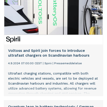
Voltoss and Spirii join forces to introduce
ultrafast chargers on Scandinavian harbours
4.9.2024 07:00:00 CEST
|
Spirii
|
Pressemeddelelse
Ultrafast charging stations, compatible with both
electric vehicles and vessels, are set to be deployed at
Scandinavian harbours and industries. All chargers will
utilize advanced battery systems, allowing for revenue
generation through charging and grid services. The
initiative by Voltoss enables harbour and commercial
real estate owners to have the option to operate
Quantum leap in battery technology / German