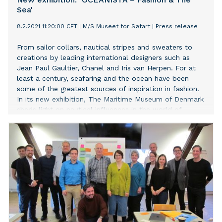
Sea'
8.2.2021 11:20:00 CET
|
M/S Museet for Søfart
|
Press release
From sailor collars, nautical stripes and sweaters to
creations by leading international designers such as
Jean Paul Gaultier, Chanel and Iris van Herpen. For at
least a century, seafaring and the ocean have been
some of the greatest sources of inspiration in fashion.
In its new exhibition, The Maritime Museum of Denmark
sheds light on nautical influences in the world of
fashion. The exhibition brings together high fashion and
maritime craftmanship framed by the seafaring history
behind it all. As the museum’s largest special exhibition
ever, ‘OCEANISTA – Fashion & The Sea’ is a celebration
of the ocean, seafaring and craftmanship. ”The
Maritime Museum of Denmark tells the stories of ships
and their cargos as well as the impact of seafaring on
our culture and identity. Most Danes have a striped top
in their wardrobe or an old family photo of a boy in a
sailor suit. The fashion industry has raided the visual