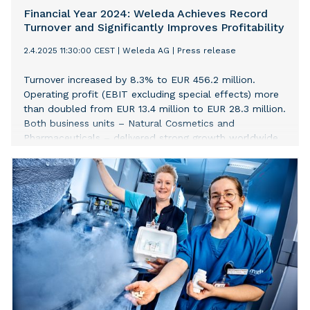
Financial Year 2024: Weleda Achieves Record
Turnover and Significantly Improves Profitability
2.4.2025 11:30:00 CEST
|
Weleda AG
|
Press release
Turnover increased by 8.3% to EUR 456.2 million.
Operating profit (EBIT excluding special effects) more
than doubled from EUR 13.4 million to EUR 28.3 million.
Both business units – Natural Cosmetics and
Pharmaceuticals – delivered strong growth worldwide.
Strategic growth drivers: internationalisation,
digitalisation, innovation, and premiumisation. CEO Tina
Müller: “2024 was a year of renewal for Weleda – and
a very strong year for us economically. Our strategy of
growth with responsibility is working.” CEO Tina Müller:
“We have once again started the new financial year
with strong momentum. We will continue our
sustainable growth path with many innovations.”