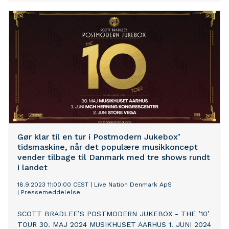
measured so far show significantly better values and
characteristics compared to the currently dominant
lithium-ion batteries. Longevity: While conventional
lithium-ion batteries have to be replaced after about
1,250 charging cycles – with hourly charging and
discharging – the HPB solid-state battery currently has
at least 12,500 ch
Gør klar til en tur i Postmodern Jukebox’
tidsmaskine, når det populære musikkoncept
vender tilbage til Danmark med tre shows rundt
i landet
18.9.2023 11:00:00 CEST
|
Live Nation Denmark ApS
|
Pressemeddelelse
SCOTT BRADLEE’S POSTMODERN JUKEBOX - THE ’10’
TOUR 30. MAJ 2024 MUSIKHUSET AARHUS 1. JUNI 2024