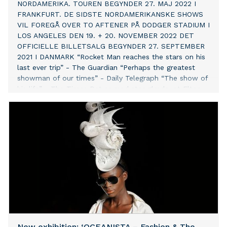
NORDAMERIKA. TOUREN BEGYNDER 27. MAJ 2022 I
FRANKFURT. DE SIDSTE NORDAMERIKANSKE SHOWS
VIL FOREGÅ OVER TO AFTENER PÅ DODGER STADIUM I
LOS ANGELES DEN 19. + 20. NOVEMBER 2022 DET
OFFICIELLE BILLETSALG BEGYNDER 27. SEPTEMBER
2021 I DANMARK “Rocket Man reaches the stars on his
last ever trip” - The Guardian “Perhaps the greatest
showman of our times” - Daily Telegraph “The show of
his life” - The Times Det er med stor glæde, at Elton
John kan offentliggøre de sidste datoer på sin
prisvindende Elton John Farewell Yellow Brick Road:
The Final Tour i UK, Europa og Nordamerika. Elton vil
afslutte sin verdensberømte tour på store stadions,
med start 27. maj 2022 i Frankfurt. Den sidste turné har
stop i nogle af Europas største byer, så som Milano og
P
New exhibition: ‘OCEANISTA – Fashion & The