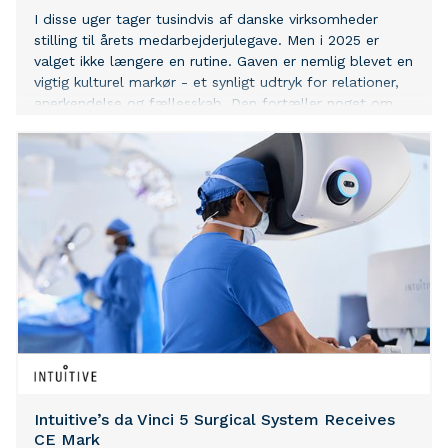
I disse uger tager tusindvis af danske virksomheder
stilling til årets medarbejderjulegave. Men i 2025 er
valget ikke længere en rutine. Gaven er nemlig blevet en
vigtig kulturel markør - et synligt udtryk for relationer,
anerkendelse og fællesskab. Den fortæller noget om
både medarbejderen og den organisation, de er en del
af. Årets gavevalg afslører mere om det moderne
arbejdsliv, end man umiddelbart forestiller sig.
Intuitive’s da Vinci 5 Surgical System Receives
CE Mark