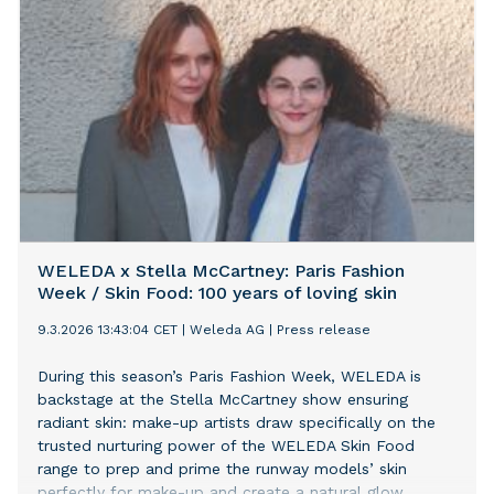
dagsordenen for den perfekte og moderigtige fars dag-
gave, lyder det blandt andet.
WELEDA x Stella McCartney: Paris Fashion
Week / Skin Food: 100 years of loving skin
9.3.2026 13:43:04 CET
|
Weleda AG
|
Press release
During this season’s Paris Fashion Week, WELEDA is
backstage at the Stella McCartney show ensuring
radiant skin: make-up artists draw specifically on the
trusted nurturing power of the WELEDA Skin Food
range to prep and prime the runway models’ skin
perfectly for make-up and create a natural glow.