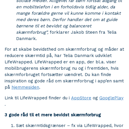
sociale medier. Alligevel får børn fortsat adgang til
en mobiltelefon i en forholdsvis tidlig alder, da
mange forældre gerne vil kunne komme i kontakt
med deres børn. Derfor handler det om at guide
børnene til et bevidst og balanceret
skærmforbrug”,
forklarer Jakob Steen fra Telia
Danmark.
For at skabe bevidsthed om skærmforbrug og måder at
reducere skærmtid på, har Telia Danmark udviklet
LifeWrapped. LifeWrapped er en app, der bl.a. viser
mobilbrugerens skærmforbrug nu og i fremtiden, hvis
skærmforbruget fortsætter uændret. Du kan finde
inspiration og gode råd om skærmforbrug i app’en samt
på
hjemmesiden
.
Link til LifeWrapped finder du i
AppStore
og
GooglePlay
.
3 gode råd til et mere bevidst skærmforbrug
Sæt skærmtidsgrænser – fx via LifeWrapped, hvor