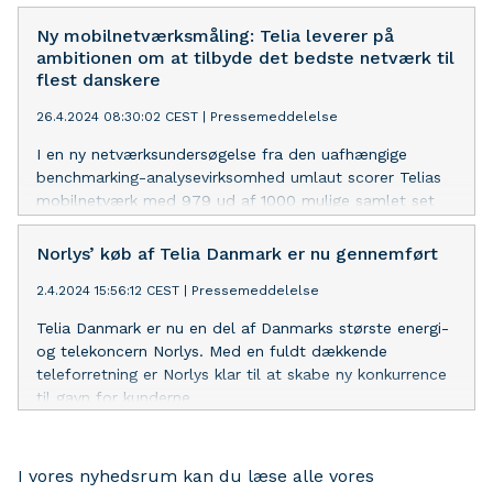
Ny mobilnetværksmåling: Telia leverer på
ambitionen om at tilbyde det bedste netværk til
flest danskere
26.4.2024 08:30:02 CEST
|
Pressemeddelelse
I en ny netværksundersøgelse fra den uafhængige
benchmarking-analysevirksomhed umlaut scorer Telias
mobilnetværk med 979 ud af 1000 mulige samlet set
det højeste antal point blandt alle danske
teleselskaber. Resultatet skal ses i lyset af de seneste
Norlys’ køb af Telia Danmark er nu gennemført
års omfattende opgradering af Telias netværk med ny,
2.4.2024 15:56:12 CEST
|
Pressemeddelelse
kraftfuld og mere energieffektiv 5G-mobilteknologi.
Telia Danmark er nu en del af Danmarks største energi-
og telekoncern Norlys. Med en fuldt dækkende
teleforretning er Norlys klar til at skabe ny konkurrence
til gavn for kunderne.
I vores nyhedsrum kan du læse alle vores