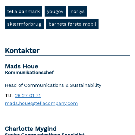
telia danmark
yougov
norlys
skærmforbrug
barnets første mobil
Kontakter
Mads Houe
Kommunikationschef
Head of Communications & Sustainability
Tlf:
28 27 01 71
mads.houe@teliacompany.com
Charlotte Mygind
Senior Communications Specialist