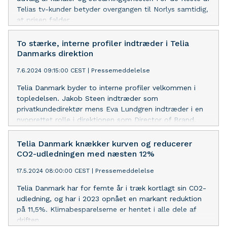
Telias tv-kunder betyder overgangen til Norlys samtidig,
at prisen falder.
To stærke, interne profiler indtræder i Telia
Danmarks direktion
7.6.2024 09:15:00 CEST
|
Pressemeddelelse
Telia Danmark byder to interne profiler velkommen i
topledelsen. Jakob Steen indtræder som
privatkundedirektør mens Eva Lundgren indtræder i en
nyoprettet rolle i direktionen som Director of Brand,
Marketing & E-Commerce. Begge tiltræder dags dato.
Telia Danmark knækker kurven og reducerer
CO2-udledningen med næsten 12%
17.5.2024 08:00:00 CEST
|
Pressemeddelelse
Telia Danmark har for femte år i træk kortlagt sin CO2-
udledning, og har i 2023 opnået en markant reduktion
på 11,5%. Klimabesparelserne er hentet i alle dele af
driften.