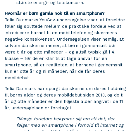
største energi- og telekoncern.
Hvornår er børn gamle nok til en smartphone?
Telia Danmarks YouGov-undersøgelse viser, at forældre
føler sig splittede mellem de praktiske fordele ved at
introducere barnet til en mobiltelefon og skærmens
negative konsekvenser. Undersøgelsen viser nemlig, at
selvom danskerne mener, at børn i gennemsnit bør
være ti år og otte måneder – og altså typisk gå i 4.
klasse – før de er klar til at tage ansvar for en
smartphone, så er realiteten, at børnene i gennemsnit
kun er otte år og ni måneder, når de får deres
mobildebut.
Telia Danmark har spurgt danskerne om deres holdning
til børns alder og deres mobildebut siden 2013, og de ti
år og otte måneder er den højeste alder angivet i de 11
år, undersøgelsen er foretaget.
”Mange forældre bekymrer sig om alt det, der
følger med en smartphone i forhold til internet og