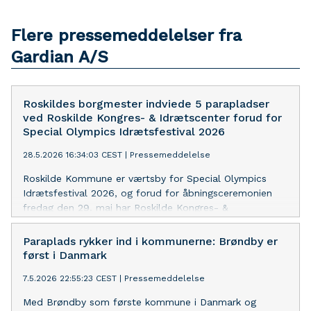
Flere pressemeddelelser fra
Gardian A/S
Roskildes borgmester indviede 5 parapladser
ved Roskilde Kongres- & Idrætscenter forud for
Special Olympics Idrætsfestival 2026
28.5.2026 16:34:03 CEST
|
Pressemeddelelse
Roskilde Kommune er værtsby for Special Olympics
Idrætsfestival 2026, og forud for åbningsceremonien
fredag den 29. maj har Roskilde Kongres- &
Idrætscenter etableret fem parapladser på centerets
eksisterende handicapparkeringspladser. Parapladserne
Paraplads rykker ind i kommunerne: Brøndby er
gør inklusion synlig i hverdagen og bidrager samtidig
først i Danmark
økonomisk til Parasport Danmark.
7.5.2026 22:55:23 CEST
|
Pressemeddelelse
Med Brøndby som første kommune i Danmark og