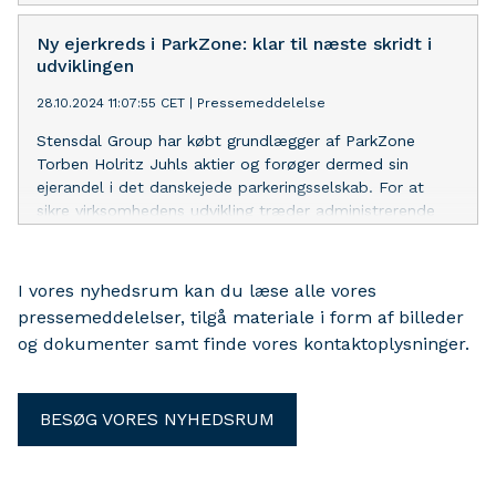
virksomheden er mere end bare et parkeringsselskab.
Ny ejerkreds i ParkZone: klar til næste skridt i
udviklingen
28.10.2024 11:07:55 CET
|
Pressemeddelelse
Stensdal Group har købt grundlægger af ParkZone
Torben Holritz Juhls aktier og forøger dermed sin
ejerandel i det danskejede parkeringsselskab. For at
sikre virksomhedens udvikling træder administrerende
direktør Ronen Leon og ParkZones mangeårige
bestyrelsesmedlem Eske Munck også ind i ejerkredsen.
I vores nyhedsrum kan du læse alle vores
pressemeddelelser, tilgå materiale i form af billeder
og dokumenter samt finde vores kontaktoplysninger.
BESØG VORES NYHEDSRUM