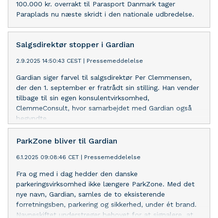
100.000 kr. overrakt til Parasport Danmark tager
Paraplads nu næste skridt i den nationale udbredelse.
Salgsdirektør stopper i Gardian
2.9.2025 14:50:43 CEST
|
Pressemeddelelse
Gardian siger farvel til salgsdirektør Per Clemmensen,
der den 1. september er fratrådt sin stilling. Han vender
tilbage til sin egen konsulentvirksomhed,
ClemmeConsult, hvor samarbejdet med Gardian også
begyndte.
ParkZone bliver til Gardian
6.1.2025 09:08:46 CET
|
Pressemeddelelse
Fra og med i dag hedder den danske
parkeringsvirksomhed ikke længere ParkZone. Med det
nye navn, Gardian, samles de to eksisterende
forretningsben, parkering og sikkerhed, under ét brand.
Navneskiftet understreger behovet for at signalere, at