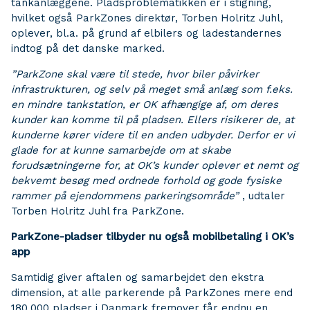
tankanlæggene. Pladsproblematikken er i stigning,
hvilket også ParkZones direktør, Torben Holritz Juhl,
oplever, bl.a. på grund af elbilers og ladestandernes
indtog på det danske marked.
”ParkZone skal være til stede, hvor biler påvirker
infrastrukturen, og selv på meget små anlæg som f.eks.
en mindre tankstation, er OK afhængige af, om deres
kunder kan komme til på pladsen. Ellers risikerer de, at
kunderne kører videre til en anden udbyder. Derfor er vi
glade for at kunne samarbejde om at skabe
forudsætningerne for, at OK’s kunder oplever et nemt og
bekvemt besøg med ordnede forhold og gode fysiske
rammer på ejendommens parkeringsområde”
, udtaler
Torben Holritz Juhl fra ParkZone.
ParkZone-pladser tilbyder nu også mobilbetaling i OK’s
app
Samtidig giver aftalen og samarbejdet den ekstra
dimension, at alle parkerende på ParkZones mere end
180.000 pladser i Danmark fremover får endnu en