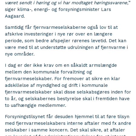
været sendt i høring og vi har modtaget høringssvarene,
”
siger klima-, energi- og forsyningsminister Lars
Aagaard.
Samtidig får fjernvarmeselskaberne også lov til at
afskrive investeringer i nye rør over en længere
periode, som bedre afspejler rørenes levetid. Det kan
være med til at understøtte udrulningen af fjernvarme i
nye områder.
I dag er der ikke krav om en såkaldt armslængde
mellem den kommunale forvaltning og
fjernvarmeselskaber. For fremover at sikre en klar
adskillelse af myndighed og drift i kommunale
fjernvarmeselskaber skal disse selskabsgøres inden for
to år, og selskabernes bestyrelse skal i fremtiden have
to uafhængige medlemmer.
Forsyningstilsynet får desuden hjemmel til at føre tilsyn
med fjernvarmeselskabers interne aftaler med fx andre
selskaber i samme koncern. Det skal sikre, at aftaler