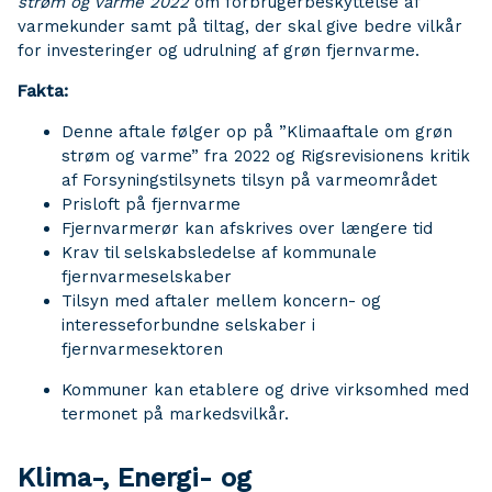
strøm og varme 2022
om forbrugerbeskyttelse af
varmekunder samt på tiltag, der skal give bedre vilkår
for investeringer og udrulning af grøn fjernvarme.
Fakta:
Denne aftale følger op på ”Klimaaftale om grøn
strøm og varme” fra 2022 og Rigsrevisionens kritik
af Forsyningstilsynets tilsyn på varmeområdet
Prisloft på fjernvarme
Fjernvarmerør kan afskrives over længere tid
Krav til selskabsledelse af kommunale
fjernvarmeselskaber
Tilsyn med aftaler mellem koncern- og
interesseforbundne selskaber i
fjernvarmesektoren
Kommuner kan etablere og drive virksomhed med
termonet på markedsvilkår.
Klima-, Energi- og