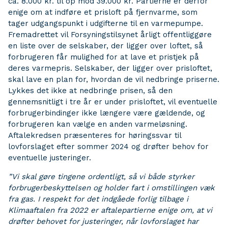
ca. 8.000 kr. til op mod 39.000 kr. Partierne er derfor
enige om at indføre et prisloft på fjernvarme, som
tager udgangspunkt i udgifterne til en varmepumpe.
Fremadrettet vil Forsyningstilsynet årligt offentliggøre
en liste over de selskaber, der ligger over loftet, så
forbrugeren får mulighed for at lave et pristjek på
deres varmepris. Selskaber, der ligger over prisloftet,
skal lave en plan for, hvordan de vil nedbringe priserne.
Lykkes det ikke at nedbringe prisen, så den
gennemsnitligt i tre år er under prisloftet, vil eventuelle
forbrugerbindinger ikke længere være gældende, og
forbrugeren kan vælge en anden varmeløsning.
Aftalekredsen præsenteres for høringssvar til
lovforslaget efter sommer 2024 og drøfter behov for
eventuelle justeringer.
”Vi skal gøre tingene ordentligt, så vi både styrker
forbrugerbeskyttelsen og holder fart i omstillingen væk
fra gas. I respekt for det indgåede forlig tilbage i
Klimaaftalen fra 2022 er aftalepartierne enige om, at vi
drøfter behovet for justeringer, når lovforslaget har