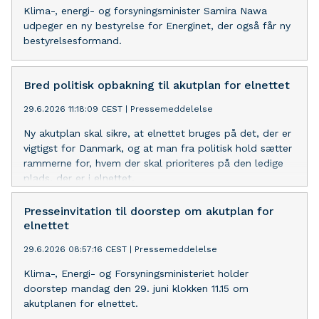
Klima-, energi- og forsyningsminister Samira Nawa
udpeger en ny bestyrelse for Energinet, der også får ny
bestyrelsesformand.
Bred politisk opbakning til akutplan for elnettet
29.6.2026 11:18:09 CEST
|
Pressemeddelelse
Ny akutplan skal sikre, at elnettet bruges på det, der er
vigtigst for Danmark, og at man fra politisk hold sætter
rammerne for, hvem der skal prioriteres på den ledige
plads, der er i elnettet.
Presseinvitation til doorstep om akutplan for
elnettet
29.6.2026 08:57:16 CEST
|
Pressemeddelelse
Klima-, Energi- og Forsyningsministeriet holder
doorstep mandag den 29. juni klokken 11.15 om
akutplanen for elnettet.