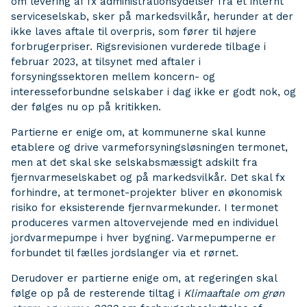
om levering af fx administrationsydelser fra et internt
serviceselskab, sker på markedsvilkår, herunder at der
ikke laves aftale til overpris, som fører til højere
forbrugerpriser. Rigsrevisionen vurderede tilbage i
februar 2023, at tilsynet med aftaler i
forsyningssektoren mellem koncern- og
interesseforbundne selskaber i dag ikke er godt nok, og
der følges nu op på kritikken.
Partierne er enige om, at kommunerne skal kunne
etablere og drive varmeforsyningsløsningen termonet,
men at det skal ske selskabsmæssigt adskilt fra
fjernvarmeselskabet og på markedsvilkår. Det skal fx
forhindre, at termonet-projekter bliver en økonomisk
risiko for eksisterende fjernvarmekunder. I termonet
produceres varmen altovervejende med en individuel
jordvarmepumpe i hver bygning. Varmepumperne er
forbundet til fælles jordslanger via et rørnet.
Derudover er partierne enige om, at regeringen skal
følge op på de resterende tiltag i
Klimaaftale om grøn