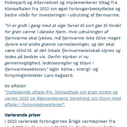
Folkeparti og Alternativet og implementerer tiltag fra
klimaaftalen fra 2022 om øget forbrugerbeskyttelse og
bedre vilkår for investeringer i udrulning af fjernvarme.
”Vi er godt i gang med at sige farvel til sort gas til fordel
for grøn varme i danske hjem. Hvis udrulningen af
fjernvarme skal lykkes, må fjernvarme ikke blive meget
dyrere end andre grønne varmeløsninger, og der skal
være tillid til, at det lokale fjernvarmeselskab styres og
ledes på bedste vis. Derfor styrker vi nu
gennemsigtighed, ledelsesregler og tilsyn i
fjernvarmesektoren,”
siger klima-, energi- og
forsyningsminister Lars Aagaard.
Se aftalen
”Opfølgende aftale ifm. klimaaftale om grøn strøm og
varme 2022 og Rigsrevisionens beretning om tilsyn med
aftaler i forsyningssektoren”.
Varierende priser
I 2023 varierede forbrugernes årlige varmepriser fra