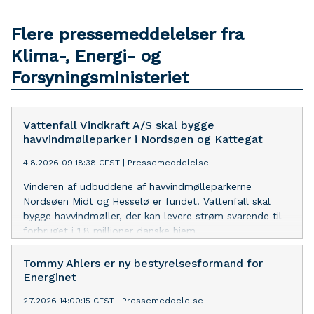
Flere pressemeddelelser fra
Klima-, Energi- og
Forsyningsministeriet
Vattenfall Vindkraft A/S skal bygge
havvindmølleparker i Nordsøen og Kattegat
4.8.2026 09:18:38 CEST
|
Pressemeddelelse
Vinderen af udbuddene af havvindmølleparkerne
Nordsøen Midt og Hesselø er fundet. Vattenfall skal
bygge havvindmøller, der kan levere strøm svarende til
forbruget i 1,8 millioner danske hjem.
Tommy Ahlers er ny bestyrelsesformand for
Energinet
2.7.2026 14:00:15 CEST
|
Pressemeddelelse