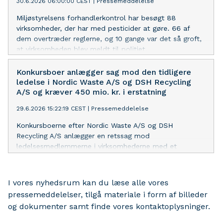
30.6.2026 06:00:00 CEST
|
Pressemeddelelse
Miljøstyrelsens forhandlerkontrol har besøgt 88
virksomheder, der har med pesticider at gøre. 66 af
dem overtræder reglerne, og 10 gange var det så groft,
at virksomheden blev meldt til politiet.
Konkursboer anlægger sag mod den tidligere
ledelse i Nordic Waste A/S og DSH Recycling
A/S og kræver 450 mio. kr. i erstatning
29.6.2026 15:22:19 CEST
|
Pressemeddelelse
Konkursboerne efter Nordic Waste A/S og DSH
Recycling A/S anlægger en retssag mod
ledelsesmedlemmerne i virksomhederne med et
erstatningskrav på ca. 450 mio. kr. Regeringen har stillet
den nødvendige sikkerhed for sagsomkostningerne, så
retssagen kan anlægges og princippet om, at
I vores nyhedsrum kan du læse alle vores
forureneren betaler forfølges.
pressemeddelelser, tilgå materiale i form af billeder
og dokumenter samt finde vores kontaktoplysninger.