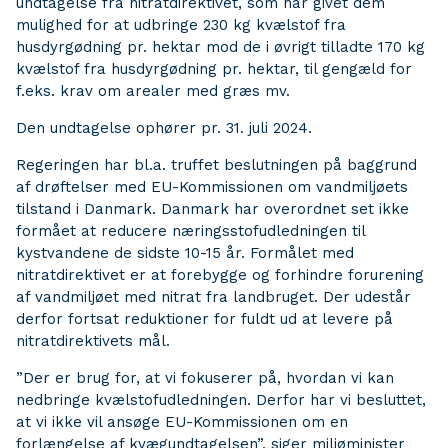
undtagelse fra nitratdirektivet, som har givet dem
mulighed for at udbringe 230 kg kvælstof fra
husdyrgødning pr. hektar mod de i øvrigt tilladte 170 kg
kvælstof fra husdyrgødning pr. hektar, til gengæld for
f.eks. krav om arealer med græs mv.
Den undtagelse ophører pr. 31. juli 2024.
Regeringen har bl.a. truffet beslutningen på baggrund
af drøftelser med EU-Kommissionen om vandmiljøets
tilstand i Danmark. Danmark har overordnet set ikke
formået at reducere næringsstofudledningen til
kystvandene de sidste 10-15 år. Formålet med
nitratdirektivet er at forebygge og forhindre forurening
af vandmiljøet med nitrat fra landbruget. Der udestår
derfor fortsat reduktioner for fuldt ud at levere på
nitratdirektivets mål.
”Der er brug for, at vi fokuserer på, hvordan vi kan
nedbringe kvælstofudledningen. Derfor har vi besluttet,
at vi ikke vil ansøge EU-Kommissionen om en
forlængelse af kvægundtagelsen”, siger miljøminister