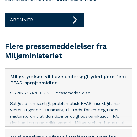
ABONNER
Flere pressemeddelelser fra
Miljøministeriet
Miljøstyrelsen vil have undersøgt yderligere fem
PFAS-sprøjtemidler
9.8.2026 18:41:00 CEST
|
Pressemeddelelse
Salget af en særligt problematisk PFAS-insektgift har
været stigende i Danmark, til trods for en begrundet
mistanke om, at den danner evighedskemikaliet TFA,
der kan forurene drikkevandet. Miljøstyrelsen har nu sat
penge af til nyt forskningsprojekt, der skal slå fast, om
giften forurener drikkevandet.