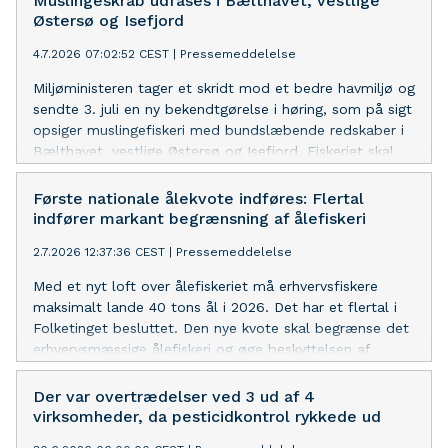
Muslingeskrab udfases i Bælthavet, vestlige
Østersø og Isefjord
4.7.2026 07:02:52 CEST
|
Pressemeddelelse
Miljøministeren tager et skridt mod et bedre havmiljø og
sendte 3. juli en ny bekendtgørelse i høring, som på sigt
opsiger muslingefiskeri med bundslæbende redskaber i
Bælthavet, vestlige Østersø og Isefjord. Fiskeriet skal
ophøre senest 30. september 2034, men ministeren vil
undersøge, om det kan udfases markant hurtigere.
Første nationale ålekvote indføres: Flertal
indfører markant begrænsning af ålefiskeri
2.7.2026 12:37:36 CEST
|
Pressemeddelelse
Med et nyt loft over ålefiskeriet må erhvervsfiskere
maksimalt lande 40 tons ål i 2026. Det har et flertal i
Folketinget besluttet. Den nye kvote skal begrænse det
erhvervsmæssige ålefiskeri og øge beskyttelsen af
ålebestanden. Samtidig prioriteres fem mio. kroner til
udsætning af ål i 2027.
Der var overtrædelser ved 3 ud af 4
virksomheder, da pesticidkontrol rykkede ud