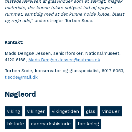
tilstedeværelsen af glasvinduer som et særligt, magisk
materiale, der kunne lukke sollyset ind og oplyse
rummet, samtidig med at det kunne holde kulde, blæst
og regn ude,
” understreger Torben Sode.
Kontakt:
Mads Dengsø Jessen, seniorforsker, Nationalmuseet,
4120 6168,
Mads.Dengso.Jessen@natmus.dk
Torben Sode, konservator og glasspecialist, 6017 6053,
t.sode@mail.dk
Nøgleord
viking
vikinger
vikingetiden
glas
vinduer
historie
danmarkshistorie
forskning