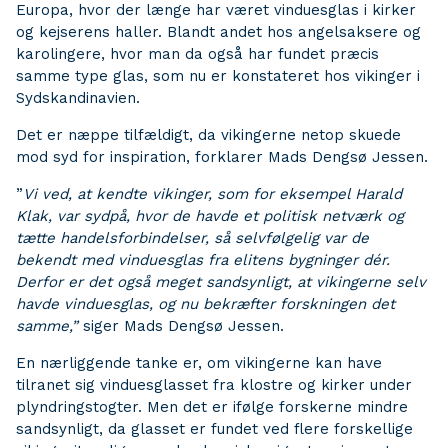
Europa, hvor der længe har været vinduesglas i kirker
og kejserens haller. Blandt andet hos angelsaksere og
karolingere, hvor man da også har fundet præcis
samme type glas, som nu er konstateret hos vikinger i
Sydskandinavien.
Det er næppe tilfældigt, da vikingerne netop skuede
mod syd for inspiration, forklarer Mads Dengsø Jessen.
”
Vi ved, at kendte vikinger, som for eksempel Harald
Klak, var sydpå, hvor de havde et politisk netværk og
tætte handelsforbindelser, så selvfølgelig var de
bekendt med vinduesglas fra elitens bygninger dér.
Derfor er det også meget sandsynligt, at vikingerne selv
havde vinduesglas, og nu bekræfter forskningen det
samme,”
siger Mads Dengsø Jessen.
En nærliggende tanke er, om vikingerne kan have
tilranet sig vinduesglasset fra klostre og kirker under
plyndringstogter. Men det er ifølge forskerne mindre
sandsynligt, da glasset er fundet ved flere forskellige