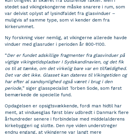
kun omgivet af skæret fra buldrende fakler. Men i
stedet sad vikingekongerne måske snarere i rum, som
var delvist oplyst af lysindfaldet fra glasvinduer –
muligvis af samme type, som vi kender dem fra
kirkerummet.
Ny forskning viser nemlig, at vikingerne allerede havde
vinduer med glasruder i perioden år 800-1100.
“
Der er fundet adskillige fragmenter fra glasvinduer på
vigtige vikingetidspladser I Sydskandinavien, og det fik
os til at tænke, om det virkelig bare var en tilfældighed.
Det var det ikke. Glasset kan dateres til Vikingetiden og
har efter al sandsynlighed også været i brug i den
periode,
” siger glasspecialist Torben Sode, som først
bemærkede de specielle fund.
Opdagelsen er opsigtsvækkende, fordi man hidtil har
ment, at vinduesglas først blev udbredt i Danmark flere
århundreder senere i forbindelse med middelalderens
kirkebyggeri og slotte. Den nye viden understreger
endnu engang, at vikingerne var langt mere