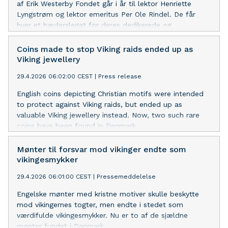
af Erik Westerby Fondet går i år til lektor Henriette
Lyngstrøm og lektor emeritus Per Ole Rindel. De får
hver et hæderslegat for deres dedikerede og
mangeårige indsats i undervisningen af de unge
arkæologistuderende på Københavns Universitet.
Coins made to stop Viking raids ended up as
Viking jewellery
29.4.2026 06:02:00 CEST
|
Press release
English coins depicting Christian motifs were intended
to protect against Viking raids, but ended up as
valuable Viking jewellery instead. Now, two such rare
coins have been found in Denmark.
Mønter til forsvar mod vikinger endte som
vikingesmykker
29.4.2026 06:01:00 CEST
|
Pressemeddelelse
Engelske mønter med kristne motiver skulle beskytte
mod vikingernes togter, men endte i stedet som
værdifulde vikingesmykker. Nu er to af de sjældne
mønter fundet i Danmark.