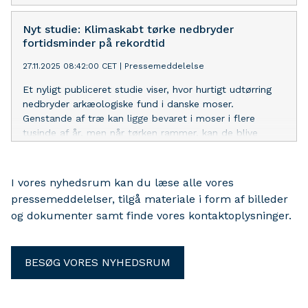
Nyt studie: Klimaskabt tørke nedbryder
fortidsminder på rekordtid
27.11.2025 08:42:00 CET
|
Pressemeddelelse
Et nyligt publiceret studie viser, hvor hurtigt udtørring
nedbryder arkæologiske fund i danske moser.
Genstande af træ kan ligge bevaret i moser i flere
tusinde af år, men når tørken rammer, kan de blive
ødelagt på 2-3 måneder.
I vores nyhedsrum kan du læse alle vores
pressemeddelelser, tilgå materiale i form af billeder
og dokumenter samt finde vores kontaktoplysninger.
BESØG VORES NYHEDSRUM