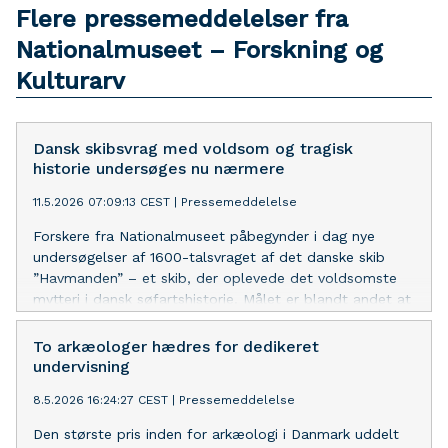
Flere pressemeddelelser fra
Nationalmuseet – Forskning og
Kulturarv
Dansk skibsvrag med voldsom og tragisk
historie undersøges nu nærmere
11.5.2026 07:09:13 CEST
|
Pressemeddelelse
Forskere fra Nationalmuseet påbegynder i dag nye
undersøgelser af 1600-talsvraget af det danske skib
”Havmanden” – et skib, der oplevede det voldsomste
mytteri i dansk søfartshistorie. Målet er blandt andet at
finde flere detaljer om menneskene ombord, som
oplevede skibets tragiske skæbne.
To arkæologer hædres for dedikeret
undervisning
8.5.2026 16:24:27 CEST
|
Pressemeddelelse
Den største pris inden for arkæologi i Danmark uddelt