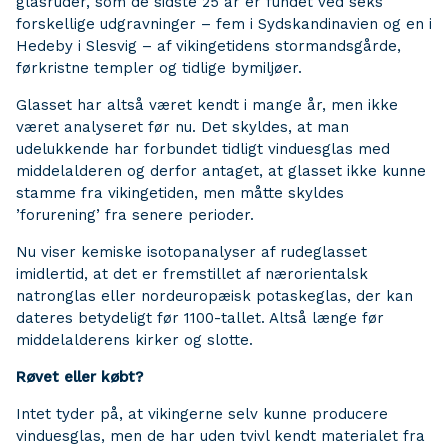
glasruder, som de sidste 25 år er fundet ved seks
forskellige udgravninger – fem i Sydskandinavien og en i
Hedeby i Slesvig – af vikingetidens stormandsgårde,
førkristne templer og tidlige bymiljøer.
Glasset har altså været kendt i mange år, men ikke
været analyseret før nu. Det skyldes, at man
udelukkende har forbundet tidligt vinduesglas med
middelalderen og derfor antaget, at glasset ikke kunne
stamme fra vikingetiden, men måtte skyldes
’forurening’ fra senere perioder.
Nu viser kemiske isotopanalyser af rudeglasset
imidlertid, at det er fremstillet af nærorientalsk
natronglas eller nordeuropæisk potaskeglas, der kan
dateres betydeligt før 1100-tallet. Altså længe før
middelalderens kirker og slotte.
Røvet eller købt?
Intet tyder på, at vikingerne selv kunne producere
vinduesglas, men de har uden tvivl kendt materialet fra