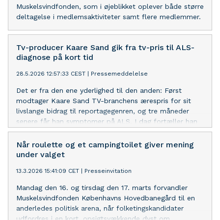
Muskelsvindfonden, som i øjeblikket oplever både større
deltagelse i medlemsaktiviteter samt flere medlemmer.
Tv-producer Kaare Sand gik fra tv-pris til ALS-
diagnose på kort tid
28.5.2026 12:57:33 CEST
|
Pressemeddelelse
Det er fra den ene yderlighed til den anden: Først
modtager Kaare Sand TV-branchens ærespris for sit
livslange bidrag til reportagegenren, og tre måneder
senere får han symptomer på ALS. I dag fortæller han
sin historie – den handler om håb og livet. Ikke om ALS.
Når roulette og et campingtoilet giver mening
under valget
13.3.2026 15:41:09 CET
|
Presseinvitation
Mandag den 16. og tirsdag den 17. marts forvandler
Muskelsvindfonden Københavns Hovedbanegård til en
anderledes politisk arena, når folketingskandidater
udfordres i en kort, opsigtsvækkende dyst om