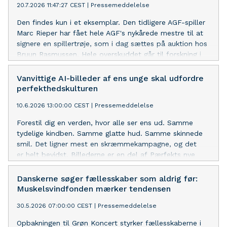
20.7.2026 11:47:27 CEST
|
Pressemeddelelse
Den findes kun i et eksemplar. Den tidligere AGF-spiller
Marc Rieper har fået hele AGF's nykårede mestre til at
signere en spillertrøje, som i dag sættes på auktion hos
Bruun Rasmussen. Hele overskuddet går til forskning i
muskelsvind og ALS. Auktionen er en del Forskelsfeltet,
Muskelsvindfondens nyeste initiativ.
Vanvittige AI-billeder af ens unge skal udfordre
perfekthedskulturen
10.6.2026 13:00:00 CEST
|
Pressemeddelelse
Forestil dig en verden, hvor alle ser ens ud. Samme
tydelige kindben. Samme glatte hud. Samme skinnede
smil. Det ligner mest en skræmmekampagne, og det
er helt bevidst. Billederne er en del af Pærfekts nye
kampagne, der lige nu indtager sociale medier og er et
modsvar til looksmaxxing og snævre kropsidealer.
Danskerne søger fællesskaber som aldrig før:
Muskelsvindfonden mærker tendensen
30.5.2026 07:00:00 CEST
|
Pressemeddelelse
Opbakningen til Grøn Koncert styrker fællesskaberne i