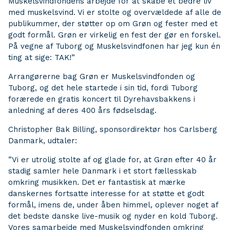
Muskelsvindfondens arbejde for at skabe et bedre liv
med muskelsvind. Vi er stolte og overvældede af alle de
publikummer, der støtter op om Grøn og fester med et
godt formål. Grøn er virkelig en fest der gør en forskel.
På vegne af Tuborg og Muskelsvindfonen har jeg kun én
ting at sige: TAK!”
Arrangørerne bag Grøn er Muskelsvindfonden og
Tuborg, og det hele startede i sin tid, fordi Tuborg
forærede en gratis koncert til Dyrehavsbakkens i
anledning af deres 400 års fødselsdag.
Christopher Bak Billing, sponsordirektør hos Carlsberg
Danmark, udtaler:
”Vi er utrolig stolte af og glade for, at Grøn efter 40 år
stadig samler hele Danmark i et stort fællesskab
omkring musikken. Det er fantastisk at mærke
danskernes fortsatte interesse for at støtte et godt
formål, imens de, under åben himmel, oplever noget af
det bedste danske live-musik og nyder en kold Tuborg.
Vores samarbejde med Muskelsvindfonden omkring