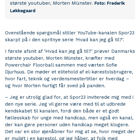
største youtuber, Morten Münster.
Foto: Frederik
Løkkegaard
Ovenstående spørgsmål stiller YouTube-kanalen Spor23
skarpt på i den spritnye serie
‘
Hvad kan jeg gå til?’.
I første afsnit af ‘Hvad kan jeg gå til?’ prøver Danmarks
største youtuber, Morten Münster, kræfter med
Powerchair Floorball sammen med værten Sofie
Djurhuus. De møder et elitehold af el-kørestolsbrugere,
hvor fart, teknik og verdensmestertitler er hverdag –
og hvor Morten hurtigt får sved på panden.
– Jeg er utrolig glad for, at Spor23 inviterede mig med i
den nye serie. Jeg vil gerne være med til at udbrede
kendskabet til kanalen, fordi den både er et godt
fællesskab for unge med handicap, men også en kanal,
der kan gøre personer uden handicap meget klogere.
Det var en stor øjenåbner for mig at se, hvor meget der
er muligt i en kørestol, og jeg håber, at folk med