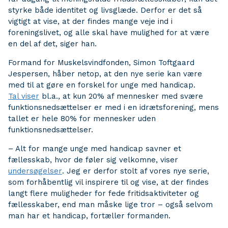
styrke både identitet og livsglæde. Derfor er det så
vigtigt at vise, at der findes mange veje ind i
foreningslivet, og alle skal have mulighed for at være
en del af det, siger han.
Formand for Muskelsvindfonden, Simon Toftgaard
Jespersen, håber netop, at den nye serie kan være
med til at gøre en forskel for unge med handicap.
Tal viser
bl.a., at kun 20% af mennesker med svære
funktionsnedsættelser er med i en idrætsforening, mens
tallet er hele 80% for mennesker uden
funktionsnedsættelser.
– Alt for mange unge med handicap savner et
fællesskab, hvor de føler sig velkomne, viser
undersøgelser
. Jeg er derfor stolt af vores nye serie,
som forhåbentlig vil inspirere til og vise, at der findes
langt flere muligheder for fede fritidsaktiviteter og
fællesskaber, end man måske lige tror – også selvom
man har et handicap, fortæller formanden.