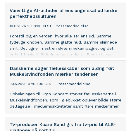
muskelsvind og ALS. Auktionen er en del Forskelsfeltet,
Muskelsvindfondens nyeste initiativ.
Vanvittige AI-billeder af ens unge skal udfordre
perfekthedskulturen
10.6.2026 13:00:00 CEST
|
Pressemeddelelse
Forestil dig en verden, hvor alle ser ens ud. Samme
tydelige kindben. Samme glatte hud. Samme skinnede
smil. Det ligner mest en skræmmekampagne, og det
er helt bevidst. Billederne er en del af Pærfekts nye
kampagne, der lige nu indtager sociale medier og er et
modsvar til looksmaxxing og snævre kropsidealer.
Danskerne søger fællesskaber som aldrig før:
Muskelsvindfonden mærker tendensen
30.5.2026 07:00:00 CEST
|
Pressemeddelelse
Opbakningen til Grøn Koncert styrker fællesskaberne i
Muskelsvindfonden, som i øjeblikket oplever både større
deltagelse i medlemsaktiviteter samt flere medlemmer.
Tv-producer Kaare Sand gik fra tv-pris til ALS-
diagnose på kort tid