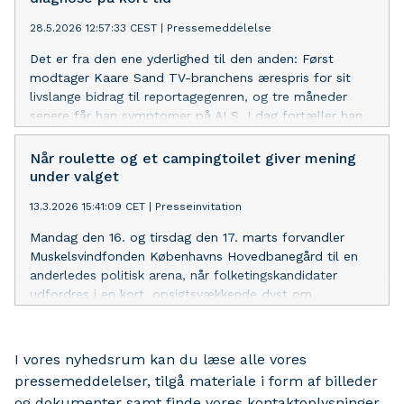
28.5.2026 12:57:33 CEST
|
Pressemeddelelse
Det er fra den ene yderlighed til den anden: Først
modtager Kaare Sand TV-branchens ærespris for sit
livslange bidrag til reportagegenren, og tre måneder
senere får han symptomer på ALS. I dag fortæller han
sin historie – den handler om håb og livet. Ikke om ALS.
Når roulette og et campingtoilet giver mening
under valget
13.3.2026 15:41:09 CET
|
Presseinvitation
Mandag den 16. og tirsdag den 17. marts forvandler
Muskelsvindfonden Københavns Hovedbanegård til en
anderledes politisk arena, når folketingskandidater
udfordres i en kort, opsigtsvækkende dyst om
handicapområdet.
I vores nyhedsrum kan du læse alle vores
pressemeddelelser, tilgå materiale i form af billeder
og dokumenter samt finde vores kontaktoplysninger.