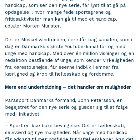
handicap, som ser den nye serie, får lyst til at gå på
opdagelse i, hvor mange fede sportsgrene og
fritidsaktiviteter man kan gå til med et handicap,
udtaler Morten Münster.
Det er Muskelsvindfonden, der står bag kanalen, som i
dag er Danmarks største YouTube-kanal for og med
unge med handicap. Med over én million visninger og en
redaktion bestående af unge, som kender virkeligheden
fra kørestolshøjde, får seerne indblik i emner fra
kærlighed og krop til fællesskab og fordomme.
Mere end underholdning – det handler om muligheder
Parasport Danmarks formand, John Petersson, er
begejstret for den nye serie og glæder sig til at følge
med i initiativet:
– Sport er ikke bare bevægelse. Det er fællesskab,
selvværd og nye muligheder. Når unge med handicap
får adgang til meningsfulde fritidsfællesskaber, kan det