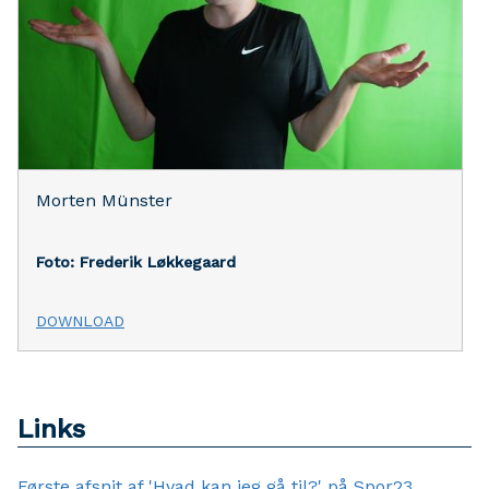
Morten Münster
Foto: Frederik Løkkegaard
DOWNLOAD
Links
Første afsnit af 'Hvad kan jeg gå til?' på Spor23