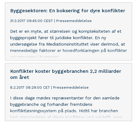
Byggesektoren: En boksering for dyre konflikter
31.3.2017 09:45:00 CEST
|
Pressemeddelelse
Det er en myte, at størrelsen og kompleksiteten af et
byggeprojekt fører til juridiske konflikter. En ny
undersøgelse fra Mediationsinstituttet viser derimod, at
menneskelige faktorer er hovedforklaringen på konflikter
og retssager i byggeriet.
Konflikter koster byggebranchen 2,2 milliarder
om året
8.2.2017 08:29:00 CET
|
Pressemeddelelse
I disse dage mødes repræsentanter for den samlede
byggebranche og forhandler fremtidens
konfliktløsningssystem på plads. Hidtil har branchen
løst størstedelen af deres konflikter ved voldgift, som
svarer til en privat domstol. Erfaringer fra udlandet -
ikke mindst Norge og England viser imidlertid, at den
danske byggebranche kan spare både tid og penge, hvis