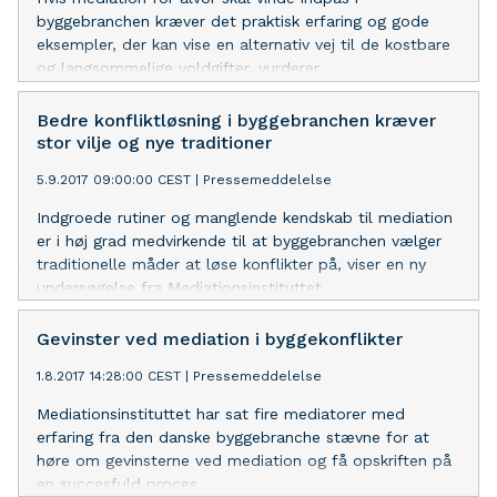
byggebranchen kræver det praktisk erfaring og gode
eksempler, der kan vise en alternativ vej til de kostbare
og langsommelige voldgifter, vurderer
Mediationsinstituttet i afsluttende rapport.
Bedre konfliktløsning i byggebranchen kræver
stor vilje og nye traditioner
5.9.2017 09:00:00 CEST
|
Pressemeddelelse
Indgroede rutiner og manglende kendskab til mediation
er i høj grad medvirkende til at byggebranchen vælger
traditionelle måder at løse konflikter på, viser en ny
undersøgelse fra Mediationsinstituttet.
Gevinster ved mediation i byggekonflikter
1.8.2017 14:28:00 CEST
|
Pressemeddelelse
Mediationsinstituttet har sat fire mediatorer med
erfaring fra den danske byggebranche stævne for at
høre om gevinsterne ved mediation og få opskriften på
en succesfuld proces.