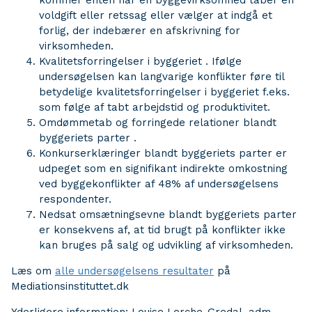
kommer enten når en byggevirksomhed taber en
voldgift eller retssag eller vælger at indgå et
forlig, der indebærer en afskrivning for
virksomheden.
Kvalitetsforringelser i byggeriet
. Ifølge
undersøgelsen kan langvarige konflikter føre til
betydelige kvalitetsforringelser i byggeriet f.eks.
som følge af tabt arbejdstid og produktivitet.
Omdømmetab og forringede relationer blandt
byggeriets parter
.
Konkurserklæringer blandt byggeriets parter
er
udpeget som en signifikant indirekte omkostning
ved byggekonflikter af 48% af undersøgelsens
respondenter.
Nedsat omsætningsevne blandt byggeriets parter
er konsekvens af, at tid brugt på konflikter ikke
kan bruges på salg og udvikling af virksomheden.
Læs om
alle undersøgelsens resultater
på
Mediationsinstituttet.dk