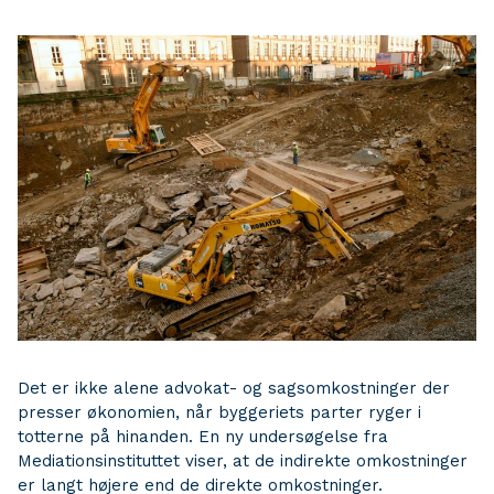
Det er ikke alene advokat- og sagsomkostninger der
presser økonomien, når byggeriets parter ryger i
totterne på hinanden. En ny undersøgelse fra
Mediationsinstituttet viser, at de indirekte omkostninger
er langt højere end de direkte omkostninger.